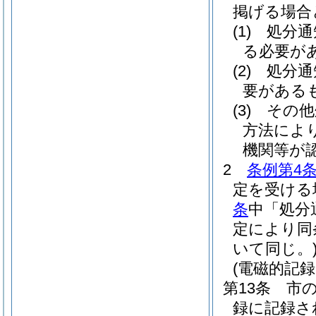
掲げる場合
(1)
処分通
る必要が
(2)
処分通
要がある
(3)
その他
方法によ
機関等が
2
条例第4条
定を受ける
条
中「処分
定により同
いて同じ。
(電磁的記
第13条
市
録に記録さ