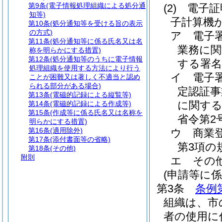
第9条
(電子情報処理組織による処分通
(2)
電子証
知等)
子計算機
第10条
(処分通知等を受ける旨の表示
の方式)
ア
電子
第11条
(処分通知等に係る氏名又は名
業務に関
称を明らかにする措置)
第12条
(処分通知等のうちに電子情報
する署名
処理組織を使用する方法により行う
イ
電子
ことが困難又は著しく不適当と認め
られる部分がある場合)
定認証事
第13条
(電磁的記録による縦覧等)
に関する
第14条
(電磁的記録による作成等)
第15条
(作成等に係る氏名又は名称を
省令第2号
明らかにする措置)
第16条
(適用除外)
ウ
商業
第17条
(添付書面等の省略)
第3項の
第18条
(その他)
附則
エ
その
(申請等に
第3条
条例
組織は、市
者の使用に