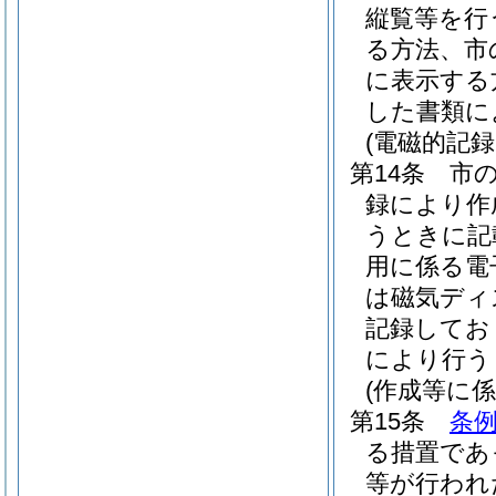
縦覧等を行
る方法、市
に表示する
した書類に
(電磁的記
第14条
市
録により作
うときに記
用に係る電
は磁気ディ
記録してお
により行う
(作成等に
第15条
条例
る措置であ
等が行われ