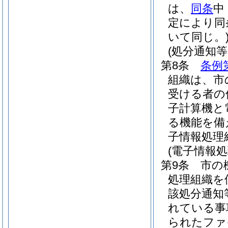
は、
同条
中
定により同
いて同じ。
(処分通知
第8条
条例
組織は、市
受ける者の
子計算機と
る機能を備
子情報処理
(電子情報
第9条
市の
処理組織を
該処分通知
れている事
られたファ