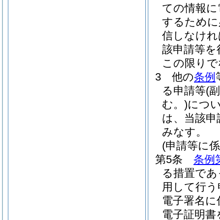
ての情報に
するために
信しなけれ
該申請等を
この限りで
3
他の
条例
る申請等
(
む。)
につ
は、当該申
みなす。
(申請等に
第5条
条例
る措置であ
用して行う
電子署名に
電子証明書