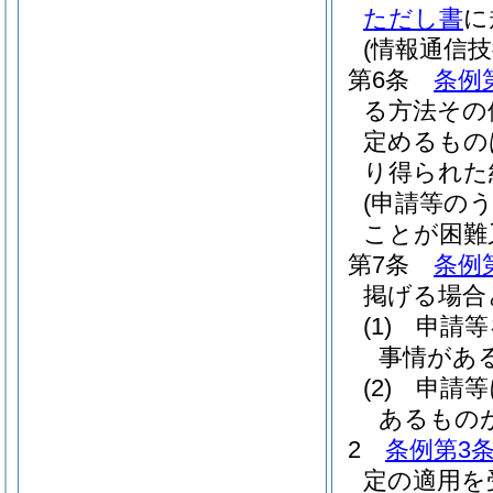
ただし書
に
(情報通信
第6条
条例
る方法その
定めるもの
り得られた
(申請等の
ことが困難
第7条
条例
掲げる場合
(1)
申請等
事情があ
(2)
申請等
あるもの
2
条例第3条
定の適用を