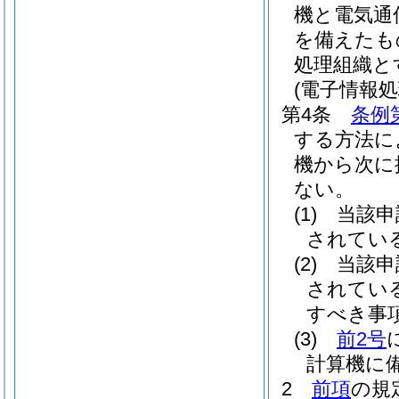
機と電気通
を備えたも
処理組織と
(電子情報
第4条
条例
する方法に
機から次に
ない。
(1)
当該申
されてい
(2)
当該申
されてい
すべき事
(3)
前2号
計算機に
2
前項
の規