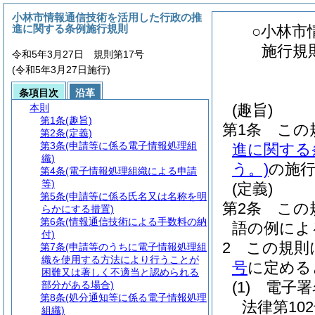
小林市情報通信技術を活用した行政の推
進に関する条例施行規則
○小林市
施行規
令和5年3月27日 規則第17号
(令和5年3月27日施行)
条項目次
沿革
(趣旨)
本則
第1条
(趣旨)
第1条
この
第2条
(定義)
第3条
(申請等に係る電子情報処理組
進に関する
織)
う。)
の施
第4条
(電子情報処理組織による申請
等)
(定義)
第5条
(申請等に係る氏名又は名称を明
第2条
この
らかにする措置)
第6条
(情報通信技術による手数料の納
語の例によ
付)
2
この規則
第7条
(申請等のうちに電子情報処理組
織を使用する方法により行うことが
号
に定める
困難又は著しく不適当と認められる
(1)
電子署
部分がある場合)
第8条
(処分通知等に係る電子情報処理
法律第102
組織)