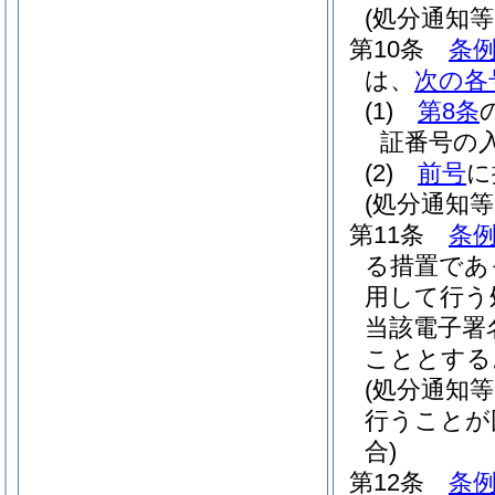
(処分通知
第10条
条例
は、
次の各
(1)
第8条
証番号の
(2)
前号
に
(処分通知
第11条
条例
る措置であ
用して行う
当該電子署
こととする
(処分通知
行うことが
合)
第12条
条例