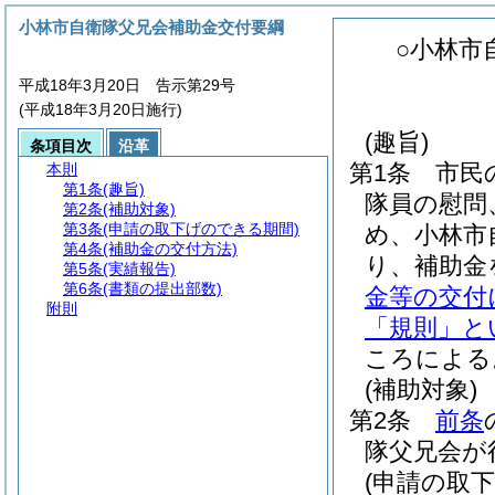
小林市自衛隊父兄会補助金交付要綱
○小林市
平成18年3月20日 告示第29号
(平成18年3月20日施行)
(趣旨)
条項目次
沿革
第1条
市民
本則
第1条
(趣旨)
隊員の慰問
第2条
(補助対象)
第3条
(申請の取下げのできる期間)
め、小林市
第4条
(補助金の交付方法)
り、補助金
第5条
(実績報告)
第6条
(書類の提出部数)
金等の交付
附則
「規則」と
ころによる
(補助対象)
第2条
前条
隊父兄会が
(申請の取