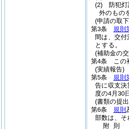
(2)
防犯灯
外のもの
(申請の取
第3条
規則
間は、交付
とする。
(補助金の交
第4条
この
(実績報告)
第5条
規則
告に収支決
度の4月3
(書類の提出
第6条
規則
部数は、そ
附
則