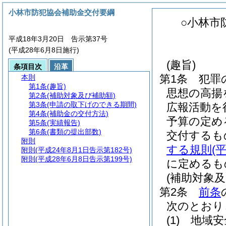
小林市防犯協会補助金交付要綱
○小林市
平成18年3月20日 告示第37号
(平成28年6月8日施行)
(趣旨)
条項目次
沿革
第1条
犯罪
本則
第1条
(趣旨)
思想の高揚
第2条
(補助対象及び補助額)
第3条
(申請の取下げのできる期間)
広報活動を
第4条
(補助金の交付方法)
予算の定め
第5条
(実績報告)
第6条
(書類の提出部数)
交付するも
附則
する規則
(
附則
(平成24年8月1日告示第182号)
附則
(平成28年6月8日告示第199号)
に定めるも
(補助対象及
第2条
前条
次のとおり
(1)
地域安