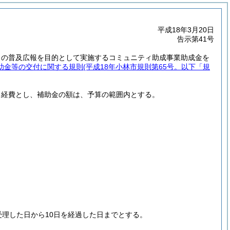
平成18年3月20日
告示第41号
じの普及広報を目的として実施するコミュニティ助成事業助成金を
助金等の交付に関する規則
(平成18年小林市規則第65号。以下「規
る経費とし、補助金の額は、予算の範囲内とする。
理した日から10日を経過した日までとする。