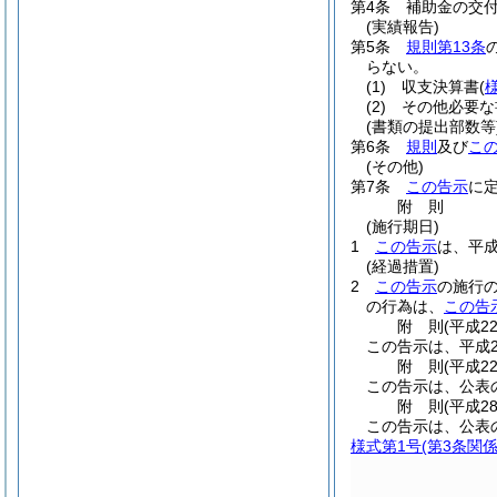
第4条
補助金の交
(実績報告)
第5条
規則第13条
らない。
(1)
収支決算書
(
(2)
その他必要な
(書類の提出部数等
第6条
規則
及び
こ
(その他)
第7条
この告示
に
附
則
(施行期日)
1
この告示
は、平成
(経過措置)
2
この告示
の施行
の行為は、
この告
附
則
(平成2
この告示は、平成2
附
則
(平成2
この告示は、公表
附
則
(平成2
この告示は、公表
様式第1号
(第3条関係