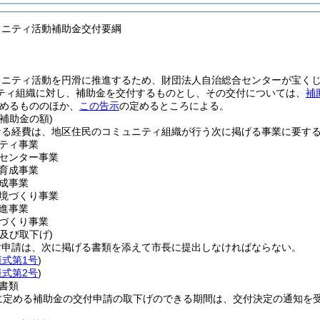
ュニティ活動補助金交付要綱
ュニティ活動を円滑に推進するため、財団法人自治総合センターが宝く
ティ組織に対し、補助金を交付するものとし、その交付については、
補
めるもののほか、
この告示
の定めるところによる。
補助金の額)
なる経費は、地区住民のコミュニティ組織が行う次に掲げる事業に要す
ティ事業
センター事業
育成事業
成事業
境づくり事業
進事業
づくり事業
及び取下げ)
付申請は、次に掲げる書類を添えて市長に提出しなければならない。
様式第1号
)
様式第2号
)
書類
に定める補助金の交付申請の取下げのできる期間は、交付決定の通知を受