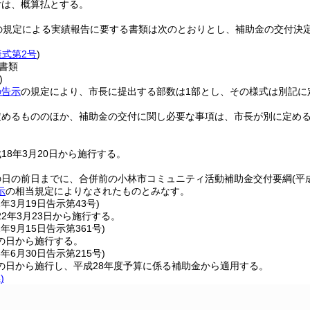
付は、概算払とする。
の規定による実績報告に要する書類は次のとおりとし、補助金の交付決定
様式第2号
)
書類
)
の告示
の規定により、市長に提出する部数は1部とし、その様式は別記に
定めるもののほか、補助金の交付に関し必要な事項は、市長が別に定め
18年3月20日から施行する。
の日の前日までに、合併前の小林市コミュニティ活動補助金交付要綱
(平
示
の相当規定によりなされたものとみなす。
2年3月19日
告示第43号)
2年3月23日から施行する。
2年9月15日
告示第361号)
の日から施行する。
8年6月30日
告示第215号)
の日から施行し、平成28年度予算に係る補助金から適用する。
)