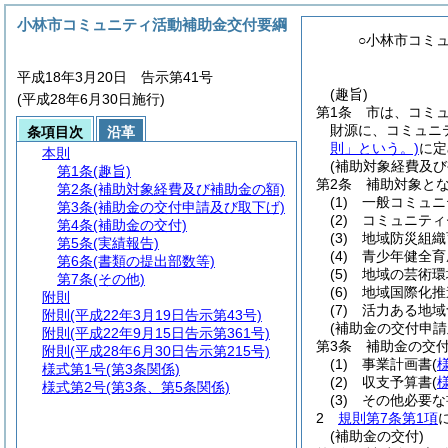
小林市コミュニティ活動補助金交付要綱
○小林市コミ
平成18年3月20日 告示第41号
(趣旨)
(平成28年6月30日施行)
第1条
市は、コミ
財源に、コミュニ
条項目次
沿革
則」という。)
に定
本則
(補助対象経費及び
第1条
(趣旨)
第2条
補助対象と
第2条
(補助対象経費及び補助金の額)
(1)
一般コミュニ
第3条
(補助金の交付申請及び取下げ)
(2)
コミュニティ
第4条
(補助金の交付)
(3)
地域防災組織
第5条
(実績報告)
(4)
青少年健全育
第6条
(書類の提出部数等)
(5)
地域の芸術環
第7条
(その他)
(6)
地域国際化推
附則
(7)
活力ある地域
附則
(平成22年3月19日告示第43号)
(補助金の交付申請
附則
(平成22年9月15日告示第361号)
第3条
補助金の交
附則
(平成28年6月30日告示第215号)
(1)
事業計画書
(
様式第1号
(第3条関係)
(2)
収支予算書
(
様式第2号
(第3条、第5条関係)
(3)
その他必要な
2
規則第7条第1項
(補助金の交付)