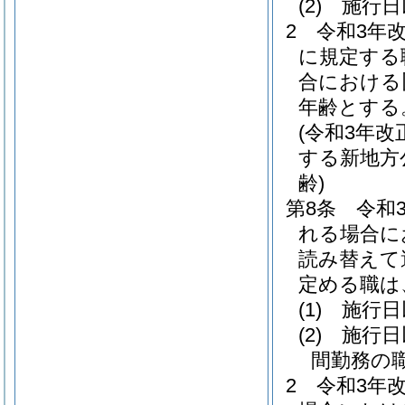
(2)
施行日
2
令和3年
に規定する
合における
年齢とする
(令和3年
する新地方
齢)
第8条
令和
れる場合に
読み替えて
定める職は
(1)
施行日
(2)
施行日
間勤務の
2
令和3年