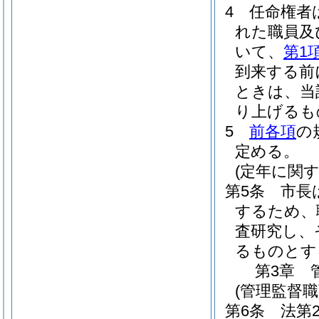
4
任命権者
れた職員及
いて、
第1
到来する前
ときは、当
り上げるも
5
前各項
の
定める。
(定年に関
第5条
市長
するため、
査研究し、
るものとす
第3章
(管理監督
第6条
法第