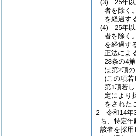
(3)
25年
者を除く。
を経過す
(4)
25年
者を除く。
を経過す
正法によ
28条の4
は第2項
(この項若
第1項若し
定により
をされた
2
令和14
ち、特定年
該者を採用