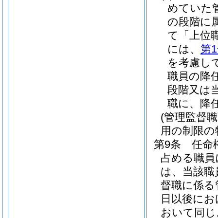
めていた
の段階に
て「上位
には、
第
を考慮し
職員の降
段階又は
職に、降
(管理監督
用の制限の
第9条
任命
占める職員
は、当該職
督職に係る
日以後にお
おいて同じ