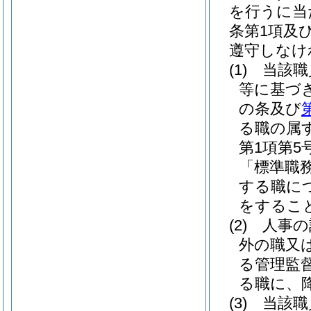
を行うに当た
条第1項及
遵守しなけ
(1)
当該職
等に基づ
の条及び
る職の属
第1項第
「標準職
する職に
をするこ
(2)
人事の
外の職又
る管理監
る職に、
(3)
当該職