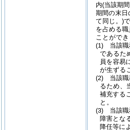
内
(当該期
期間の末日
て同じ。)
を占める職
ことができ
(1)
当該職
であるた
員を容易
が生ずる
(2)
当該職
るため、
補充する
と。
(3)
当該職
障害とな
降任等に