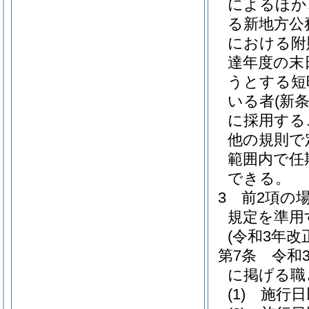
によるほか
る新地方公
における附
達年度の末
うとする短
いる者
(新
に採用する
他の規則で
範囲内で任
できる。
3
前2項の
規定を準用
(令和3年
第7条
令和
に掲げる職
(1)
施行日