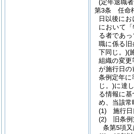
(定年退職
第3条
任命
日以後にお
において「
る者であっ
職に係る旧
下同じ。)
(
組織の変更
が施行日の
条例定年に
じ。)
に達
る情報に基
め、当該常
(1)
施行日
(2)
旧条例
条第5項