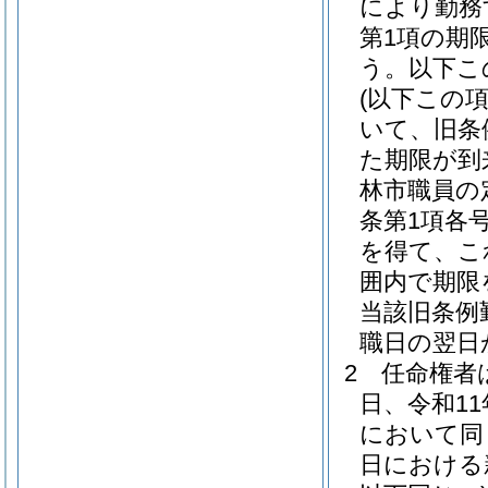
により勤務
第1項の期
う。以下こ
(以下この
いて、旧条
た期限が到
林市職員の
条第1項各
を得て、こ
囲内で期限
当該旧条例
職日の翌日
2
任命権者
日、令和11
において同
日における