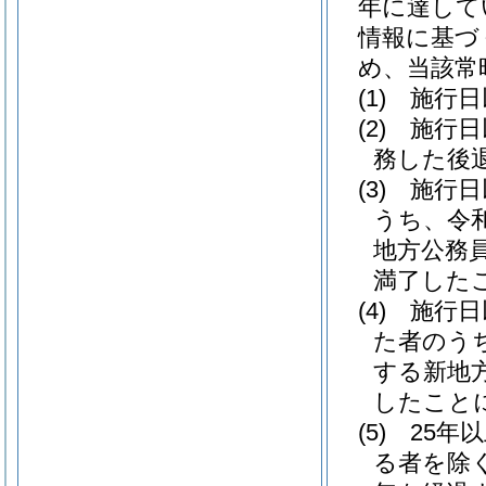
年に達して
情報に基づ
め、当該常
(1)
施行日
(2)
施行日
務した後
(3)
施行日
うち、令
地方公務
満了した
(4)
施行日
た者のう
する新地
したこと
(5)
25年
る者を除く