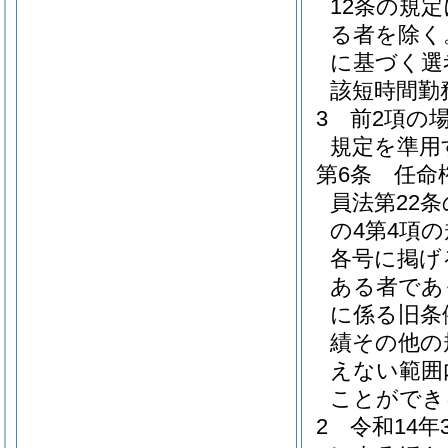
12条の規
る者を除く
に基づく選
該短時間勤
3
前2項の
規定を準用
第6条
任命
員法第22
の4第4項
各号に掲げ
ある者であ
に係る旧条
績その他の
えない範囲
ことができ
2
令和14