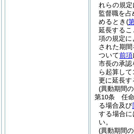
れらの規定
監督職を占
めるとき
(
第
延長するこ
項の規定に
された期間
ついて
前項
市長の承認
ら起算して
更に延長す
(異動期間
第10条
任
る場合及び
する場合に
い。
(異動期間