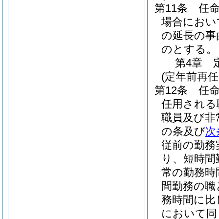
第11条
任
場合におい
の延長の事
のとする。
第4章
(定年前再
第12条
任
任用される
職員及び非
の条及び
次
従前の勤務
り、短時間
常の勤務時
間勤務の職
務時間に比
において同