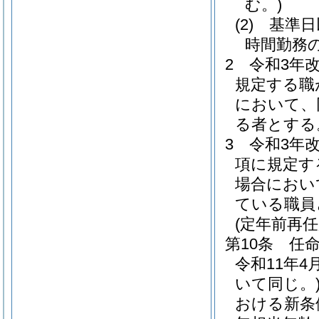
む。)
(2)
基準日
時間勤務
2
令和3年
規定する職
において、
る者とする
3
令和3年
項に規定す
場合におい
ている職員
(定年前再
第10条
任
令和11年
いて同じ。
おける新条