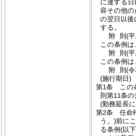
に達する日
容その他の
の翌日以後
する。
附
則
(
この条例は
附
則
(平
この条例は
附
則
(
(施行期日)
第1条
この
則第11条
(勤務延長
第2条
任命
う。)
前に
る条例
(以