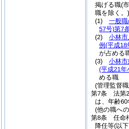
掲げる職
(
職を除く。
(1)
一般職
57号)
第7
(2)
小林市
例
(平成1
が占める
(3)
小林市
(平成21
める職
(管理監督
第7条
法第
は、年齢6
(他の職へ
第8条
任命
降任等
(以