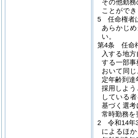
その他勤務
ことができ
5
任命権者
あらかじめ
い。
第4条
任命
入する地方
する一部事
おいて同じ
定年齢到達
採用しよう
している者
基づく選考
常時勤務を
2
令和14
によるほか