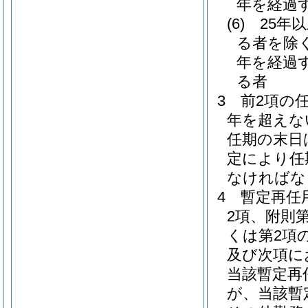
年を経過
(6)
25年
る者を除く
年を経過
る者
3
前2項の
年を超えな
任期の末日
定により任
なければな
4
暫定再任
2項、附則
くは第2項
及び次項に
当該暫定再
が、当該暫