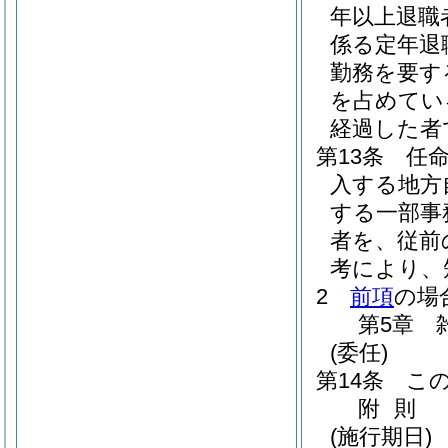
年以上退職
係る定年退
勤務を要す
を占めてい
経過した者
第13条
任
入する地方
する一部事
者を、従前
考により、
2
前項
の場
第5章
(委任)
第14条
こ
附
則
(施行期日)