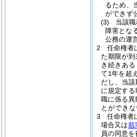
るため、
ができず
(3)
当該職
障害とな
公務の運
2
任命権者
た期限が到
き続きある
て1年を超
だし、当該
に規定する
職に係る異
とができな
3
任命権者
場合又は
前
員の同意を