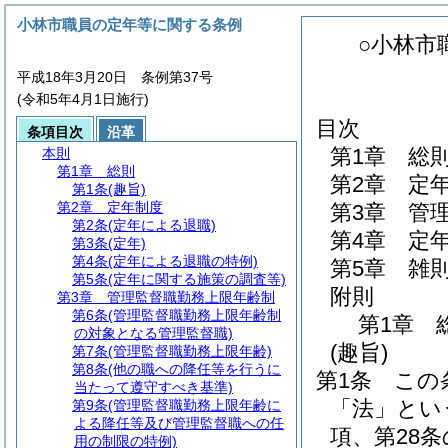
小林市職員の定年等に関する条例
○小林市
平成18年3月20日 条例第37号
(令和5年4月1日施行)
目次
条項目次
沿革
第1章
総
本則
第1章
総則
第2章
定
第1条
(趣旨)
第2章
定年制度
第3章
管
第2条
(定年による退職)
第4章
定
第3条
(定年)
第4条
(定年による退職の特例)
第5章
雑
第5条
(定年に関する施策の調査等)
附則
第3章
管理監督職勤務上限年齢制
第6条
(管理監督職勤務上限年齢制
第1章
の対象となる管理監督職)
(趣旨)
第7条
(管理監督職勤務上限年齢)
第8条
(他の職への降任等を行うに
第1条
この
当たって遵守すべき基準)
「法」とい
第9条
(管理監督職勤務上限年齢に
よる降任等及び管理監督職への任
項、第28条
用の制限の特例)