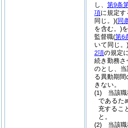
し、
第9条
項
に規定す
同じ。)
(
同
を含む。)
監督職
(
第6
いて同じ。
2項
の規定
続き勤務さ
のとし、当
る異動期間
きない。
(1)
当該職
であるた
充するこ
と。
(2)
当該職