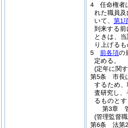
4
任命権者
れた職員及
いて、
第1
到来する前
ときは、当
り上げるも
5
前各項
の
定める。
(定年に関
第5条
市長
するため、
査研究し、
るものとす
第3章
(管理監督
第6条
法第