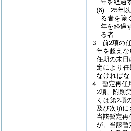
年を経過
(6)
25年
る者を除く
年を経過
る者
3
前2項の
年を超えな
任期の末日
定により任
なければな
4
暫定再任
2項、附則
くは第2項
及び次項に
当該暫定再
が、当該暫