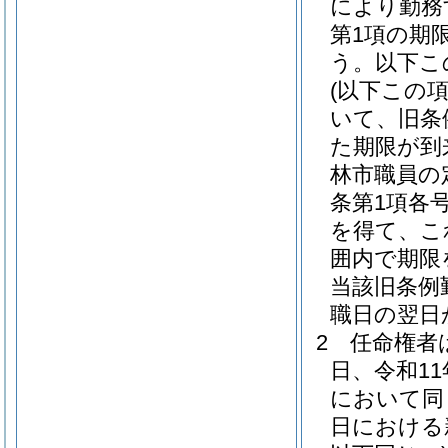
により勤務
第1項の期
う。以下こ
(以下この
いて、旧条
た期限が到
林市職員の
条第1項各
を得て、こ
囲内で期限
当該旧条例
職日の翌日
2
任命権者
日、令和11
において同
日における