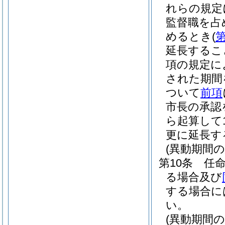
れらの規定
監督職を占
めるとき
(
第
延長するこ
項の規定に
された期間
ついて
前項
市長の承認
ら起算して
更に延長す
(異動期間
第10条
任
る場合及び
する場合に
い。
(異動期間