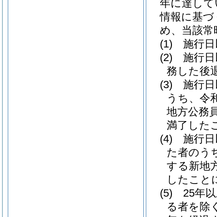
年に達して
情報に基づ
め、当該常
(1)
施行日
(2)
施行日
務した後
(3)
施行日
うち、令
地方公務
満了した
(4)
施行日
た者のう
する新地
したこと
(5)
25年
る者を除く