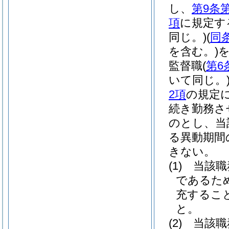
し、
第9条
項
に規定す
同じ。)
(
同
を含む。)
監督職
(
第6
いて同じ。
2項
の規定
続き勤務さ
のとし、当
る異動期間
きない。
(1)
当該職
であるた
充するこ
と。
(2)
当該職