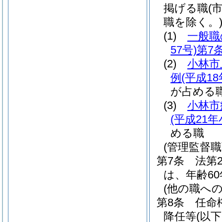
掲げる職
(
職を除く。
(1)
一般職
57号)
第7
(2)
小林市
例
(平成1
が占める
(3)
小林市
(平成21
める職
(管理監督
第7条
法第
は、年齢6
(他の職へ
第8条
任命
降任等
(以