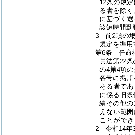
12条の規
る者を除く
に基づく選
該短時間勤
3
前2項の
規定を準用
第6条
任命
員法第22
の4第4項
各号に掲げ
ある者であ
に係る旧条
績その他の
えない範囲
ことができ
2
令和14