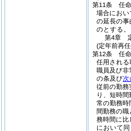
第11条
任
場合におい
の延長の事
のとする。
第4章
(定年前再
第12条
任
任用される
職員及び非
の条及び
次
従前の勤務
り、短時間
常の勤務時
間勤務の職
務時間に比
において同