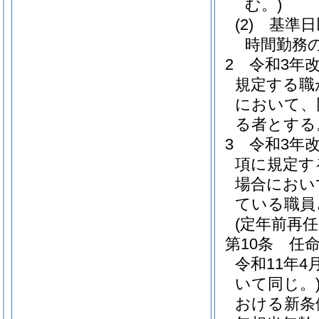
む。)
(2)
基準日
時間勤務
2
令和3年
規定する職
において、
る者とする
3
令和3年
項に規定す
場合におい
ている職員
(定年前再
第10条
任
令和11年
いて同じ。
おける新条