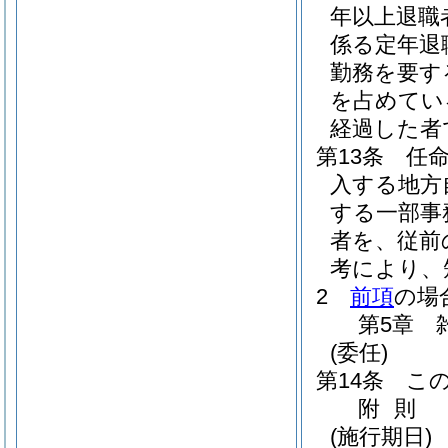
年以上退職
係る定年退
勤務を要す
を占めてい
経過した者
第13条
任
入する地方
する一部事
者を、従前
考により、
2
前項
の場
第5章
(委任)
第14条
こ
附
則
(施行期日)