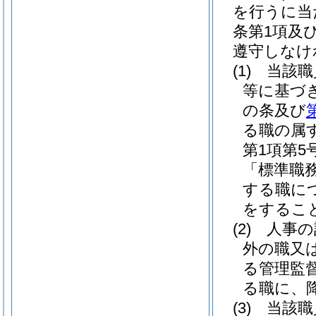
を行うに当た
条第1項及
遵守しなけ
(1)
当該職
等に基づ
の条及び
る職の属
第1項第
「標準職
する職に
をするこ
(2)
人事の
外の職又
る管理監
る職に、
(3)
当該職