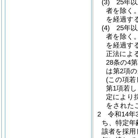
(3)
25年
者を除く。
を経過す
(4)
25年
者を除く。
を経過す
正法によ
28条の4
は第2項
(この項若
第1項若し
定により
をされた
2
令和14
ち、特定年
該者を採用