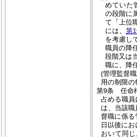
めていた
の段階に
て「上位
には、
第
を考慮し
職員の降
段階又は
職に、降
(管理監督
用の制限の
第9条
任命
占める職員
は、当該職
督職に係る
日以後にお
おいて同じ