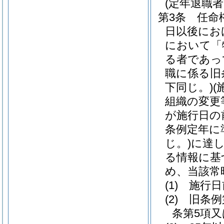
(定年退職
第3条
任命
日以後にお
において「
る者であっ
職に係る旧
下同じ。)
(
組織の変更
が施行日の
条例定年に
じ。)
に達
る情報に基
め、当該常
(1)
施行日
(2)
旧条例
条第5項