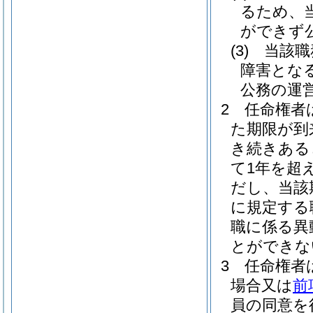
るため、
ができず
(3)
当該職
障害とな
公務の運
2
任命権者
た期限が到
き続きある
て1年を超
だし、当該
に規定する
職に係る異
とができな
3
任命権者
場合又は
前
員の同意を