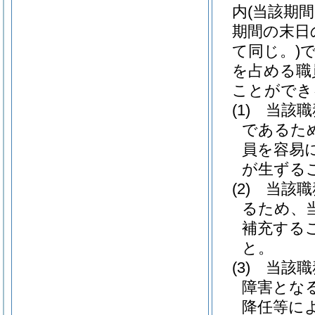
内
(当該期
期間の末日
て同じ。)
を占める職
ことができ
(1)
当該職
であるた
員を容易
が生ずる
(2)
当該職
るため、
補充する
と。
(3)
当該職
障害とな
降任等に