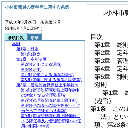
小林市職員の定年等に関する条例
○小林市
平成18年3月20日 条例第37号
(令和5年4月1日施行)
目次
条項目次
沿革
第1章
総
本則
第1章
総則
第2章
定
第1条
(趣旨)
第2章
定年制度
第3章
管
第2条
(定年による退職)
第4章
定
第3条
(定年)
第4条
(定年による退職の特例)
第5章
雑
第5条
(定年に関する施策の調査等)
附則
第3章
管理監督職勤務上限年齢制
第6条
(管理監督職勤務上限年齢制
第1章
の対象となる管理監督職)
(趣旨)
第7条
(管理監督職勤務上限年齢)
第8条
(他の職への降任等を行うに
第1条
この
当たって遵守すべき基準)
「法」とい
第9条
(管理監督職勤務上限年齢に
よる降任等及び管理監督職への任
項、第28条
用の制限の特例)