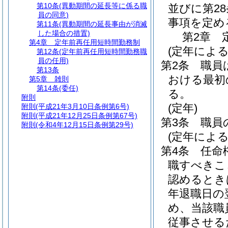
第10条
(異動期間の延長等に係る職
並びに第2
員の同意)
事項を定め
第11条
(異動期間の延長事由が消滅
した場合の措置)
第2章
第4章
定年前再任用短時間勤務制
(定年による
第12条
(定年前再任用短時間勤務職
員の任用)
第2条
職員
第13条
おける最初の
第5章
雑則
第14条
(委任)
る。
附則
(定年)
附則
(平成21年3月10日条例第6号)
附則
(平成21年12月25日条例第67号)
第3条
職員
附則
(令和4年12月15日条例第29号)
(定年によ
第4条
任命
職すべきこ
認めるとき
年退職日の
め、当該職
従事させる