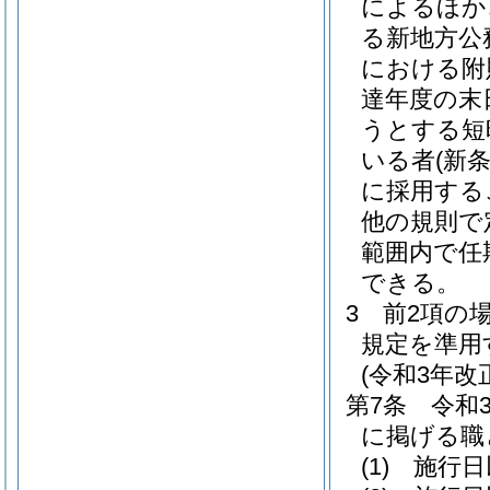
によるほか
る新地方公
における附
達年度の末
うとする短
いる者
(新
に採用する
他の規則で
範囲内で任
できる。
3
前2項の
規定を準用
(令和3年
第7条
令和
に掲げる職
(1)
施行日