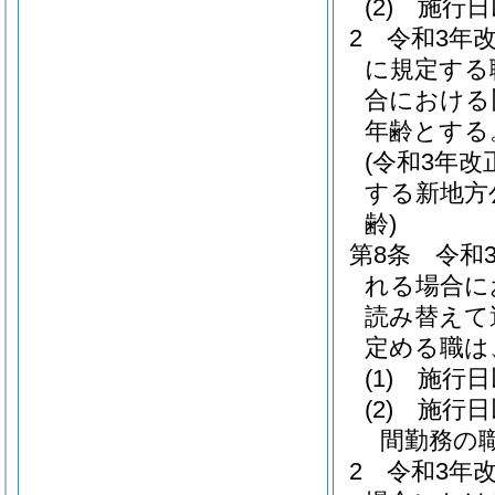
(2)
施行日
2
令和3年
に規定する
合における
年齢とする
(令和3年
する新地方
齢)
第8条
令和
れる場合に
読み替えて
定める職は
(1)
施行日
(2)
施行日
間勤務の
2
令和3年