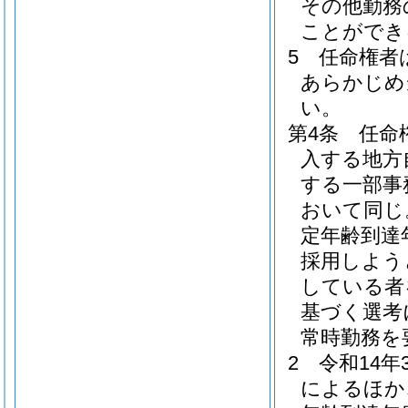
その他勤務
ことができ
5
任命権者
あらかじめ
い。
第4条
任命
入する地方
する一部事
おいて同じ
定年齢到達
採用しよう
している者
基づく選考
常時勤務を
2
令和14
によるほか