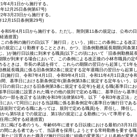
1年4月1日から施行する。
1年12月25日
条例第67号)
2年3月23日から施行する。
年12月15日
条例第29号)
令和5年4月1日から施行する。
ただし、附則第11条の規定は、公布の
経過措置)
、この条例の施行の日
(以下「施行日」という。)
前にこの条例による改正
2項の規定により勤務することとされ、かつ、旧条例勤務延長期限
(同条
じ。)
が施行日以後に到来する職員
(以下この項において「旧条例勤務延
期限が到来する場合において、この条例による改正後の小林市職員の定
めるときは、市長の承認を得て、これらの期限の翌日から起算して1年
勤務延長職員に係る旧条例第2条に規定する定年退職日の翌日から起算し
準日
(施行日、令和7年4月1日、令和9年4月1日、令和11年4月1日及び令
での間、基準日における新条例定年
(新条例第3条に規定する定年をいう。以
行日の前日における旧条例第3条に規定する定年)
を超える職
(基準日に
基準日以後に設置された職その他の規則で定める職に、基準日から基準日
法の一部を改正する法律
(令和3年法律第63号。以下「令和3年改正法」と
日において同日における当該職に係る新条例定年
(基準日が施行日であ
当該規則で定める職にあっては、規則で定める職員)
を、昇任し、降任し
項から第5項までの規定は、第1項の規定による勤務について準用する。
任用に関する経過措置)
次に掲げる者のうち、年齢65年に達する日以後における最初の3月31日
の間にある者であって、当該者を採用しようとする常時勤務を要する職
に新たに設置された職及び施行日以後に組織の変更等により名称が変更