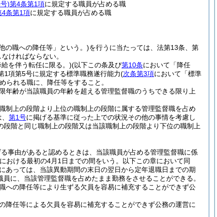
号)
第4条第1項
に規定する職員が占める職
第4条第1項
に規定する職員が占める職
他の職への降任等」という。)
を行うに当たっては、法第13条、第
守しなければならない。
降給を伴う転任に限る。)
(以下この条及び
第10条
において「降任
第1項第5号に規定する標準職務遂行能力
(
次条第3項
において「標準
められる職に、降任等をすること。
限年齢が当該職員の年齢を超える管理監督職のうちできる限り上
職制上の段階より上位の職制上の段階に属する管理監督職を占め
は、
第1号
に掲げる基準に従った上での状況その他の事情を考慮し
の段階と同じ職制上の段階又は当該職制上の段階より下位の職制上
げる事由があると認めるときは、当該職員が占める管理監督職に係
における最初の4月1日までの間をいう。以下この章において同
員にあっては、当該異動期間の末日の翌日から定年退職日までの期
職員に、当該管理監督職を占めたまま勤務をさせることができる。
職への降任等により生ずる欠員を容易に補充することができず公
の降任等による欠員を容易に補充することができず公務の運営に