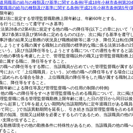
道局職員の給与の種類及び基準に関する条例
(平成18年小林市条例第204
業職員の給与の種類及び基準に関する条例
(平成21年小林市条例第5号)
限年齢)
2第1項に規定する管理監督職勤務上限年齢は、年齢60年とする。
等を行うに当たって遵守すべき基準)
法第28条の2第4項に規定する他の職への降任等
(以下この章において「
3、第27条第1項及び第56条に定めるもののほか、次に掲げる基準を遵
事評価の結果又は勤務の状況及び職務経験等に基づき、降任又は転任
(
しようとする職の属する職制上の段階の標準的な職に係る法第15条の2
という。)
及び当該降任等をしようとする職についての適性を有すると認
の他の事情を考慮した上で、管理監督職以外の職又は管理監督職勤務上
階に属する職に、降任等をすること。
の職への降任等をする際に、当該職員が占めていた管理監督職が属する
の号において「上位職職員」という。)
の他の職への降任等もする場合に
と認められる場合を除き、上位職職員の降任等をした職が属する職制上
職に、降任等をすること。
上限年齢による降任等及び管理監督職への任用の制限の特例)
、他の職への降任等をすべき管理監督職を占める職員について、次に掲
管理監督職に係る管理監督職勤務上限年齢に達した日の翌日から同日以後
から起算して1年を超えない期間内
(当該期間内に定年退職日がある職
て同じ。)
で当該異動期間を延長し、引き続き当該管理監督職を占める
度の知識、技能又は経験を必要とするものであるため、当該職員の他の
い支障が生ずること。
る勤務環境その他の勤務条件に特殊性があるため、当該職員の他の職へ
ずること。