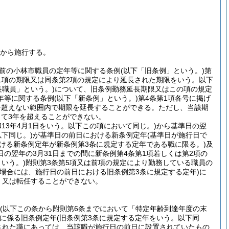
日から施行する。
前の小林市職員の定年等に関する条例
(以下「旧条例」という。)
第
第1項の期限又は同条第2項の規定により延長された期限をいう。以下
長職員」という。)
について、旧条例勤務延長期限又はこの項の規定
年等に関する条例
(以下「新条例」という。)
第4条第1項各号に掲げ
を超えない範囲内で期限を延長することができる。
ただし、当該期
て3年を超えることができない。
和13年4月1日をいう。以下この項において同じ。)
から基準日の翌
下同じ。)
が基準日の前日における新条例定年
(基準日が施行日で
おける新条例定年が新条例第3条に規定する定年である職に限る。)
及
の翌年の3月31日までの間に新条例第4条第1項若しくは第2項の
いう。)
附則第3条第5項又は前項の規定により勤務している職員の
る場合には、施行日の前日における旧条例第3条に規定する定年)
に
、又は転任することができない。
(以下この条から附則第6条までにおいて「特定年齢到達年度の末
に係る旧条例定年
(旧条例第3条に規定する定年をいう。以下同
された職にあっては、当該職が施行日の前日に設置されていたもの