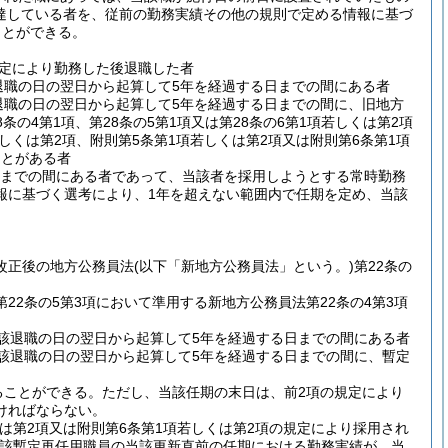
達している者を、従前の勤務実績その他の規則で定める情報に基づ
ことができる。
規定により勤務した後退職した者
退職の日の翌日から起算して5年を経過する日までの間にある者
退職の日の翌日から起算して5年を経過する日までの間に、旧地方
8条の4第1項、第28条の5第1項又は第28条の6第1項若しくは第2項
しくは第2項、附則第5条第1項若しくは第2項又は附則第6条第1項
ことがある者
日までの間にある者であって、当該者を採用しようとする常時勤務
報に基づく選考により、1年を超えない範囲内で任期を定め、当該
改正後の地方公務員法
(以下「新地方公務員法」という。)
第22条の
22条の5第3項において準用する新地方公務員法第22条の4第3項
該退職の日の翌日から起算して5年を経過する日までの間にある者
該退職の日の翌日から起算して5年を経過する日までの間に、暫定
ることができる。
ただし、当該任期の末日は、前2項の規定により
ければならない。
くは第2項又は附則第6条第1項若しくは第2項の規定により採用され
該暫定再任用職員の当該更新直前の任期における勤務実績が、当