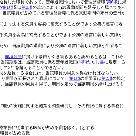
延長した職員であって、定年退職日において管理監督職
(
第6条
に規
条第1項
又は
第2項
の規定により当該異動期間を延長した場合であっ
、当該職員が占めている管理監督職に係る異動期間の末日の翌日か
により生ずる欠員を容易に補充することができず公務の運営に著
る欠員を容易に補充することができず公務の運営に著しい支障が
ため、当該職員の退職により公務の運営に著しい支障が生ずるこ
て、
前項各号
に掲げる事由が引き続きあると認めるときは、これら
、当該期限は、当該職員に係る定年退職日
(
同項ただし書
に規定する
して3年を超えることができない。
限を延長する場合には、当該職員の同意を得なければならない。
より期限が延長された職員について、
第1項
の期限又は
第2項
の規定
は、当該職員の同意を得て、期日を定めて当該期限を繰り上げるも
る制度の実施に関する施策を調査研究し、その権限に属する事務に
療業務に従事する医師が占める職を除く。)
とする。
職員が占める職