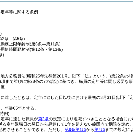
の定年等に関する条例
)
第2条―第5条)
職勤務上限年齢制
(第6条―第11条)
任用短時間勤務制
(第12条・第13条)
条)
、地方公務員法
(昭和25年法律第261号。以下「法」という。)
第22条の4
第3項まで並びに第28条の7の規定に基づき、職員の定年等に関し必要な
制度
に達したときは、定年に達した日以後における最初の3月31日
(以下「
、年齢65年とする。
特例)
、定年に達した職員が
第2条
の規定により退職すべきこととなる場合にお
係る定年退職日の翌日から起算して1年を超えない範囲内で期限を定め
勤務させることができる。
ただし、
第9条第1項
から
第4項
までの規定に