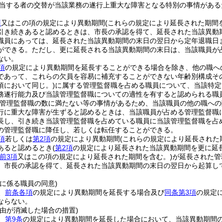
当する者の交替が当該業務の遂行上重大な障害となる特別の事情がある
。
項
又はこの項の規定により異動期間
(これらの規定により延長された期間
引き続きあると認めるときは、市長の承認を得て、延長された当該異動
職員にあっては、延長された当該異動期間の末日の翌日から定年退職日
ができる。
ただし、更に延長される当該異動期間の末日は、当該職員が
ない。
項
の規定により異動期間を延長することができる場合を除き、他の職へ
であって、これらの欠員を容易に補充することができない年齢別構成そ
項において同じ。)
に属する管理監督職を占める職員について、当該特定
務遂行能力及び当該管理監督職についての適性を有すると認められる職
管理監督職の数に満たない等の事情があるため、当該職員の他の職への
行に重大な障害が生ずると認めるときは、当該職員が占める管理監督職
長し、引き続き当該管理監督職を占めている職員に当該管理監督職を占
の管理監督職に降任し、若しくは転任することができる。
項
若しくは
第2項
の規定により異動期間
(これらの規定により延長された
あると認めるとき
(
第2項
の規定により延長された当該異動期間を更に延
前3項
又はこの項の規定により延長された期間を含む。)
が延長された管
、市長の承認を得て、延長された当該異動期間の末日の翌日から起算し
に係る職員の同意)
、
前条各項
の規定により異動期間を延長する場合及び
同条第3項
の規定
ならない。
事由が消滅した場合の措置)
、
第9条
の規定により異動期間を延長した場合において、当該異動期間