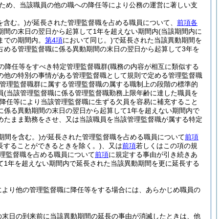
ため、当該職員の他の職への降任等により公務の運営に著しい支
を含む。)
が延長された管理監督職を占める職員について、
前項各
期間の末日の翌日から起算して1年を超えない期間内
(当該期間内に
までの期間内。
第4項
において同じ。)
で延長された当該異動期間を
占める管理監督職に係る異動期間の末日の翌日から起算して3年を
の降任等をすべき特定管理監督職群
(職務の内容が相互に類似する
の他の特別の事情がある管理監督職として規則で定める管理監督職
管理監督職群に属する管理監督職の属する職制上の段階の標準的
員
(当該管理監督職に係る管理監督職勤務上限年齢に達した職員を
降任等により当該管理監督職に生ずる欠員を容易に補充すること
に係る異動期間の末日の翌日から起算して1年を超えない期間内で
めたまま勤務をさせ、又は当該職員を当該管理監督職が属する特定
期間を含む。)
が延長された管理監督職を占める職員について
前項
長することができるときを除く。)
、又は
前項
若しくはこの項の規
理監督職を占める職員について
前項
に規定する事由が引き続きあ
て1年を超えない期間内で延長された当該異動期間を更に延長する
により他の管理監督職に降任等をする場合には、あらかじめ職員の
の末日の到来前に当該異動期間の延長の事由が消滅したときは、他