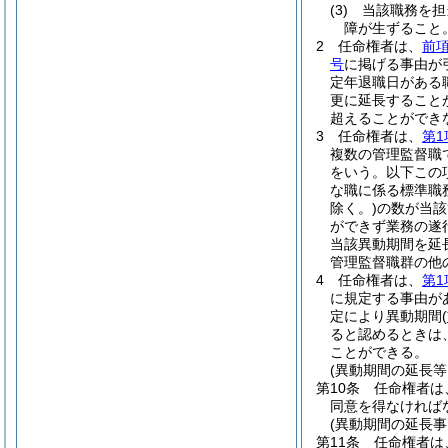
(3)
当該職務を担
障が生ずること
2
任命権者は、
前
号
に掲げる事由が
定年退職日がある
更に延長すること
超えることができ
3
任命権者は、
第1
複数の管理監督職
をいう。以下この
な職に係る標準職
除く。)
の数が当該
ができず業務の遂
当該異動期間を延
管理監督職群の他
4
任命権者は、
第1
に規定する事由が
定により異動期間
(
ると認めるときは
ことができる。
(異動期間の延長等
第10条
任命権者は
同意を得なければ
(異動期間の延長
第11条
任命権者は