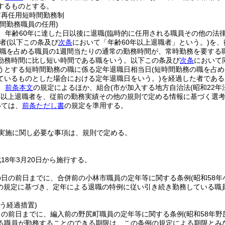
するものとする。
前再任用短時間勤務制
間勤務職員の任用)
、年齢60年に達した日以後に退職
(臨時的に任用される職員その他の法
者
(以下この条及び
次条
において「年齢60年以上退職者」という。)
を、
該職を占める職員の1週間当たりの通常の勤務時間が、常時勤務を要する
勤務時間に比し短い時間である職をいう。以下この条及び
次条
において
うとする短時間勤務の職に係る定年退職日相当日
(短時間勤務の職を占
ているものとした場合における定年退職日をいう。)
を経過した者である
、
前条本文
の規定によるほか、組合
(市が加入する地方自治法
(昭和22年
年以上退職者を、従前の勤務実績その他の規則で定める情報に基づく選
いては、
前条ただし書
の規定を準用する。
実施に関し必要な事項は、規則で定める。
18年3月20日から施行する。
の日の前日までに、合併前の小林市職員の定年等に関する条例
(昭和58
の規定に基づき、定年による退職の特例に従い引き続き勤務している職
う経過措置)
日の前日までに、編入前の野尻町職員の定年等に関する条例
(昭和58年野
る職員が勤務することのできる期限は、この条例の規定による期限とみ