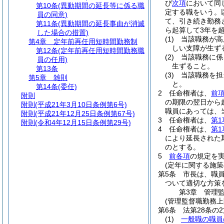
び
次項
において同
第10条
(異動期間の延長等に係る職
定する職をいう。
員の同意)
て、引き続き勤務
第11条
(異動期間の延長事由が消滅
ら起算して3年を
した場合の措置)
(1)
当該職務が高
第4章
定年前再任用短時間勤務制
しい支障が生ず
第12条
(定年前再任用短時間勤務職
(2)
当該職務に係
員の任用)
生ずること。
第13条
(3)
当該職務を担
第5章
雑則
と。
第14条
(委任)
2
任命権者は、
前
附則
の期限の翌日から
附則
(平成21年3月10日条例第6号)
職員にあっては、
附則
(平成21年12月25日条例第67号)
3
任命権者は、
第1
附則
(令和4年12月15日条例第29号)
4
任命権者は、
第1
により延長された
のとする。
5
前各項
の規定を
(定年に関する施策
第5条
市長は、職
ついて適切な方策
第3章
管理
(管理監督職勤務
第6条
法第28条の
(1)
一般職の職員