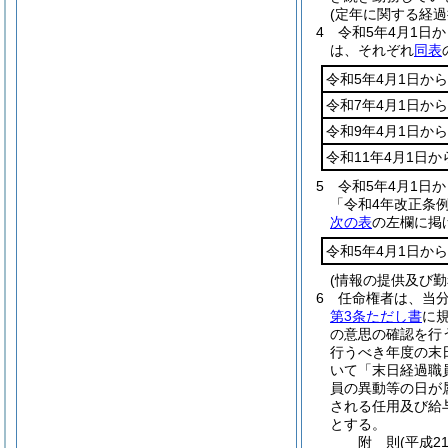
(定年に関する経過
4
令和5年4月1日
は、それぞれ
同表
令和5年4月1日から
令和7年4月1日から
令和9年4月1日から
令和11年4月1日か
5
令和5年4月1日
「令和4年改正条例
次の表
の左欄に掲
令和5年4月1日から
(情報の提供及び勤
6
任命権者は、当
第3条ただし書
に
の意思の確認を行
行うべき年度の末
いて「末日経過職
員の異動等の日が
される任用及び給
とする。
附
則
(平成2