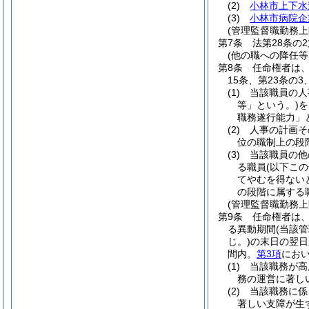
(2)
小林市上下水
(3)
小林市病院企
(管理監督職勤務上
第7条
法第28条の
(他の職への降任
第8条
任命権者は、
15条、第23条の
(1)
当該職員の人
等」という。)
を
職務遂行能力」
(2)
人事の計画そ
位の職制上の段
(3)
当該職員の他
る職員
(以下こ
てやむを得ない
の段階に属する
(管理監督職勤務
第9条
任命権者は
る異動期間
(当該
じ。)
の末日の翌日
間内。
第3項
におい
(1)
当該職務が高
務の運営に著し
(2)
当該職務に係
著しい支障が生