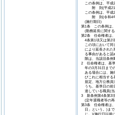
この条例は、平成2
附
則
(平成2
この条例は、平成2
附
則
(令和4
(施行期日)
第1条
この条例は、
(勤務延長に関する
第2条
任命権者は
4条第1項又は第
この項において同
により延長された
る事由があると認
限は、当該旧条例
2
任命権者は、基
年の3月31日ま
ある場合には、施
びこれに相当する
規定、地方公務員
うち、基準日の前
達している職員
(
3
新条例第4条第3
(定年退職者等の再
第3条
任命権者は、
日」という。)
まで
じ。)
(施行日以後