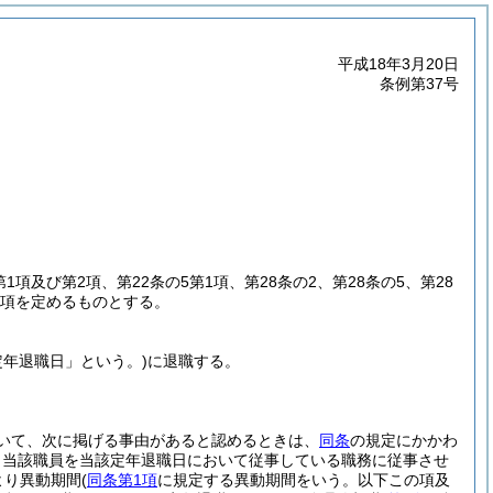
平成18年3月20日
条例第37号
第1項及び第2項、第22条の5第1項、第28条の2、第28条の5、第28
事項を定めるものとする。
定年退職日」という。)
に退職する。
いて、次に掲げる事由があると認めるときは、
同条
の規定にかかわ
、当該職員を当該定年退職日において従事している職務に従事させ
より異動期間
(
同条第1項
に規定する異動期間をいう。以下この項及