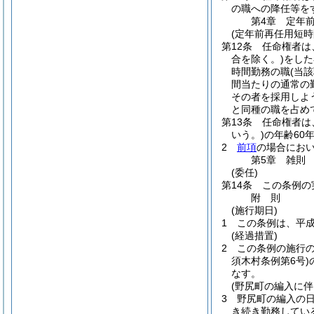
の職への降任等を
第4章
定年
(定年前再任用短時
第12条
任命権者は
合を除く。)
をした
時間勤務の職
(当
間当たりの通常の
その者を採用しよ
と同種の職を占め
第13条
任命権者は
いう。)
の年齢60
2
前項
の場合にお
第5章
雑則
(委任)
第14条
この条例の
附
則
(施行期日)
1
この条例は、平成
(経過措置)
2
この条例の施行
須木村条例第6号)
なす。
(野尻町の編入に伴
3
野尻町の編入の
き続き勤務してい