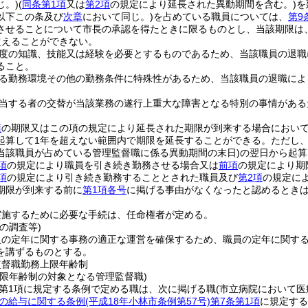
じ。)
(
同条第1項
又は
第2項
の規定により延長された異動期間を含む。)
を
以下この条及び
次章
において同じ。)
を占めている職員については、
第9
させることについて市長の承認を得たときに限るものとし、当該期限は
超えることができない。
度の知識、技能又は経験を必要とするものであるため、当該職員の退職
ること。
る勤務環境その他の勤務条件に特殊性があるため、当該職員の退職によ
当する者の交替が当該業務の遂行上重大な障害となる特別の事情がある
項
の期限又はこの項の規定により延長された期限が到来する場合におい
起算して1年を超えない範囲内で期限を延長することができる。
ただし
当該職員が占めている管理監督職に係る異動期間の末日)
の翌日から起算
項
の規定により職員を引き続き勤務させる場合又は
前項
の規定により期
項
の規定により引き続き勤務することとされた職員及び
第2項
の規定に
期限が到来する前に
第1項各号
に掲げる事由がなくなったと認めるとき
実施するために必要な手続は、任命権者が定める。
の調査等)
員の定年に関する事務の適正な運営を確保するため、職員の定年に関す
を講ずるものとする。
監督職勤務上限年齢制
上限年齢制の対象となる管理監督職)
2第1項に規定する条例で定める職は、次に掲げる職
(市立病院において医
の給与に関する条例
(平成18年小林市条例第57号)
第7条第1項
に規定する