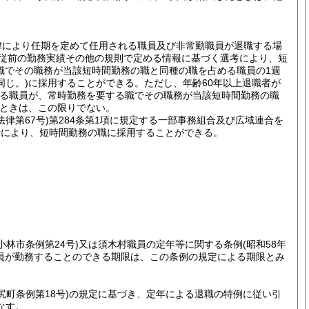
律により任期を定めて任用される職員及び非常勤職員が退職する場
従前の勤務実績その他の規則で定める情報に基づく選考により、短
職でその職務が当該短時間勤務の職と同種の職を占める職員の1週
同じ。)
に採用することができる。
ただし、年齢60年以上退職者が
める職員が、常時勤務を要する職でその職務が当該短時間勤務の職
ときは、この限りでない。
法律第67号)
第284条第1項に規定する一部事務組合及び広域連合を
考により、短時間勤務の職に採用することができる。
年小林市条例第24号)
又は須木村職員の定年等に関する条例
(昭和58年
員が勤務することのできる期限は、この条例の規定による期限とみ
尻町条例第18号)
の規定に基づき、定年による退職の特例に従い引
なす。