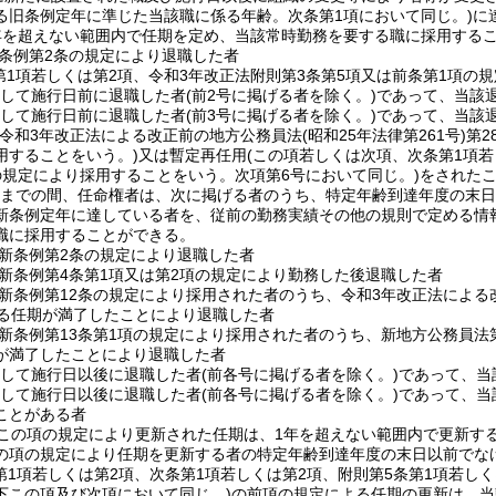
る旧条例定年に準じた当該職に係る年齢。次条第1項において同じ。)
に
年を超えない範囲内で任期を定め、当該常時勤務を要する職に採用する
条例第2条の規定により退職した者
第1項若しくは第2項、令和3年改正法附則第3条第5項又は前条第1項の
続して施行日前に退職した者
(前2号に掲げる者を除く。)
であって、当該
続して施行日前に退職した者
(前3号に掲げる者を除く。)
であって、当該
(令和3年改正法による改正前の地方公務員法
(昭和25年法律第261号)
第2
用することをいう。)
又は暫定再任用
(この項若しくは次項、次条第1項若
の規定により採用することをいう。次項第6号において同じ。)
をされた
1日までの間、任命権者は、次に掲げる者のうち、特定年齢到達年度の末
新条例定年に達している者を、従前の勤務実績その他の規則で定める情
職に採用することができる。
新条例第2条の規定により退職した者
新条例第4条第1項又は第2項の規定により勤務した後退職した者
新条例第12条の規定により採用された者のうち、令和3年改正法による
する任期が満了したことにより退職した者
新条例第13条第1項の規定により採用された者のうち、新地方公務員法第
が満了したことにより退職した者
続して施行日以後に退職した者
(前各号に掲げる者を除く。)
であって、当
続して施行日以後に退職した者
(前各号に掲げる者を除く。)
であって、当
ことがある者
この項の規定により更新された任期は、1年を超えない範囲内で更新す
の項の規定により任期を更新する者の特定年齢到達年度の末日以前でな
(第1項若しくは第2項、次条第1項若しくは第2項、附則第5条第1項若し
下この項及び次項において同じ。)
の前項の規定による任期の更新は、当