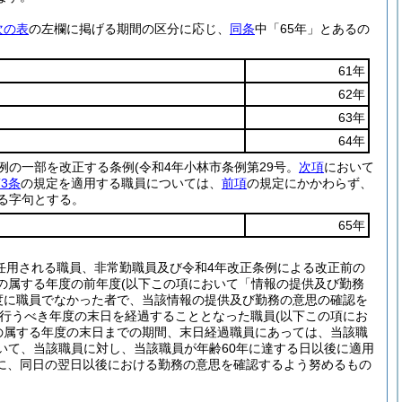
次の表
の左欄に掲げる期間の区分に応じ、
同条
中「65年」とあるの
61年
62年
63年
64年
条例の一部を改正する条例
(令和4年小林市条例第29号。
次項
において
3条
の規定を適用する職員については、
前項
の規定にかかわらず、
る字句とする。
65年
任用される職員、非常勤職員及び令和4年改正条例による改正前の
日の属する年度の前年度
(以下この項において「情報の提供及び勤務
度に職員でなかった者で、当該情報の提供及び勤務の意思の確認を
を行うべき年度の末日を経過することとなった職員
(以下この項にお
の属する年度の末日までの期間、末日経過職員にあっては、当該職
いて、当該職員に対し、当該職員が年齢60年に達する日以後に適用
に、同日の翌日以後における勤務の意思を確認するよう努めるもの