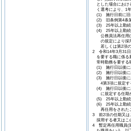
とした場合におけ
く選考により、1
(1)
施行日前に旧
(2)
旧条例第4条
(3)
25年以上勤
(4)
25年以上勤
公務員法再任用
の規定により採
若しくは第2項
2
令和14年3月3
を要する職に係る
常時勤務を要する
(1)
施行日以後に
(2)
施行日以後に
(3)
施行日以後に
4第3項に規定
(4)
施行日以後に
に規定する任期
(5)
25年以上勤
(6)
25年以上勤
再任用をされた
3
前2項の任期又は
採用する者又はこ
4
暫定再任用職員
た職員をいう。以