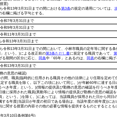
措置)
から令和13年3月31日までの間における
第3条
の規定の適用については、
の右欄に掲げる字句とする。
令和7年3月31日まで
令和9年3月31日まで
令和11年3月31日まで
ら令和13年3月31日まで
から令和13年3月31日までの間において、小林市職員の定年等に関する
」という。)
による改正前の
第3条ただし書
に規定する職員であって、
第
げる期間の区分に応じ、
同条
中「65年」とあるのは、
同表
の右欄に掲げ
令和13年3月31日まで
務の意思の確認)
分の間、職員
(臨時的に任用される職員その他の法律により任期を定めて
規定する職員を除く。以下この項において同じ。)
が年齢60年に達する
うべき年度」という。)
(情報の提供及び勤務の意思の確認を行うべき年
日後に採用された職員
(異動等により情報の提供及び勤務の意思の確認
員」という。)
を除く。)
にあっては、当該職員が採用された日から同日
属する年度
(当該日が年度の初日である場合は、当該年度の前年度)
)
にお
与に関する措置の内容その他の必要な情報を提供するものとするととも
1年3月10日
条例第6号)