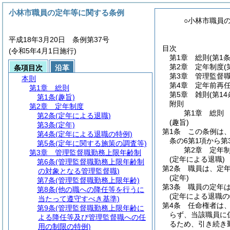
小林市職員の定年等に関する条例
○小林市職員
平成18年3月20日 条例第37号
目次
(令和5年4月1日施行)
第1章
総則
(第1条
第2章
定年制度
(
条項目次
沿革
第3章
管理監督
本則
第4章
定年前再
第1章
総則
第5章
雑則
(第14
第1条
(趣旨)
附則
第2章
定年制度
第1章
総則
第2条
(定年による退職)
(趣旨)
第3条
(定年)
第1条
この条例は
第4条
(定年による退職の特例)
条の6第1項から
第5条
(定年に関する施策の調査等)
第2章
定年
第3章
管理監督職勤務上限年齢制
(定年による退職)
第6条
(管理監督職勤務上限年齢制
第2条
職員は、定年
の対象となる管理監督職)
(定年)
第7条
(管理監督職勤務上限年齢)
第3条
職員の定年は
第8条
(他の職への降任等を行うに
(定年による退職の
当たって遵守すべき基準)
第4条
任命権者は
第9条
(管理監督職勤務上限年齢に
らず、当該職員に
よる降任等及び管理監督職への任
るため、引き続き
用の制限の特例)