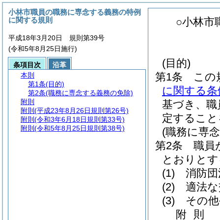
小林市職員の職務に専念する義務の特例
に関する規則
○小林市
平成18年3月20日 規則第39号
(令和5年8月25日施行)
(目的)
条項目次
沿革
第1条
この
本則
第1条
(目的)
に関する条
第2条
(職務に専念する義務の免除)
附則
基づき、職
附則
(平成23年8月26日規則第26号)
定すること
附則
(令和3年6月18日規則第33号)
附則
(令和5年8月25日規則第38号)
(職務に専
第2条
職員
とおりとす
(1)
消防団
(2)
適法な
(3)
その他
附
則