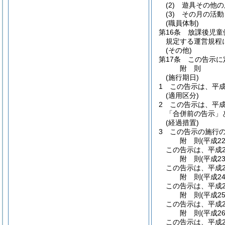
(2)
遊具その他の
(3)
その月の活動
(職員体制)
第16条
放課後児童
規定する運営規程
(その他)
第17条
この告示に
附
則
(施行期日)
1
この告示は、平成
(適用区分)
2
この告示は、平成
「合併前の告示」
(経過措置)
3
この告示の施行
附
則
(平成2
この告示は、平成2
附
則
(平成2
この告示は、平成2
附
則
(平成2
この告示は、平成2
附
則
(平成2
この告示は、平成2
附
則
(平成2
この告示は、平成2