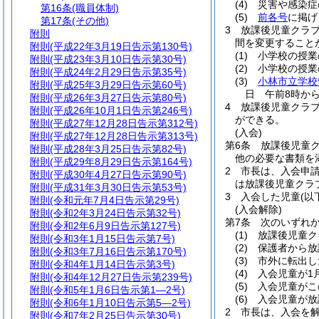
(4)
災害や感染症
第16条
(職員体制)
(5)
前各号
に掲げ
第17条
(その他)
3
放課後児童クラ
附則
間を変更すること
附則
(平成22年3月19日告示第130号)
(1)
小学校の授業
附則
(平成23年3月10日告示第30号)
(2)
小学校の授業
附則
(平成24年2月29日告示第35号)
(3)
小林市立学校
附則
(平成25年3月29日告示第60号)
日 午前8時か
附則
(平成26年3月27日告示第80号)
4
放課後児童クラ
附則
(平成26年10月1日告示第246号)
ができる。
附則
(平成27年12月28日告示第312号)
(入会)
附則
(平成27年12月28日告示第313号)
第6条
放課後児童
附則
(平成28年3月25日告示第82号)
他の必要な書類を
附則
(平成29年8月29日告示第164号)
2
市長は、入会申
附則
(平成30年4月27日告示第90号)
は放課後児童クラ
附則
(平成31年3月30日告示第53号)
3
入会した児童
(以
附則
(令和元年7月4日告示第29号)
(入会解除)
附則
(令和2年3月24日告示第32号)
第7条
次のいずれ
附則
(令和2年6月9日告示第127号)
(1)
放課後児童ク
附則
(令和3年1月15日告示第7号)
(2)
保護者から放
附則
(令和3年7月16日告示第170号)
(3)
市外に転出し
附則
(令和4年1月14日告示第3号)
(4)
入会児童が1
附則
(令和4年12月27日告示第239号)
(5)
入会児童がこ
附則
(令和5年1月6日告示第1―2号)
(6)
入会児童が放
附則
(令和6年1月10日告示第5―2号)
2
市長は、入会を
附則
(令和7年2月25日告示第30号)