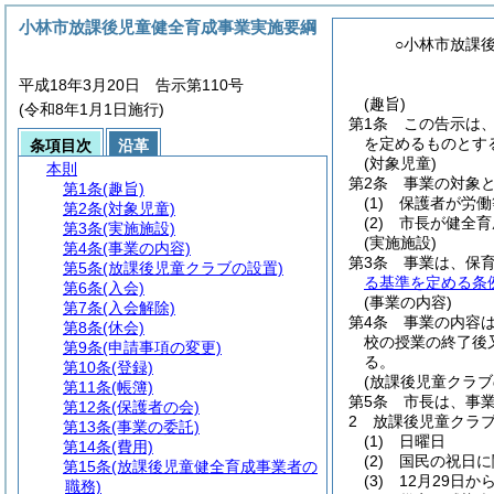
小林市放課後児童健全育成事業実施要綱
○小林市放課
平成18年3月20日 告示第110号
(趣旨)
(令和8年1月1日施行)
第1条
この告示は
を定めるものとす
条項目次
沿革
(対象児童)
本則
第2条
事業の対象
第1条
(趣旨)
(1)
保護者が労働
第2条
(対象児童)
(2)
市長が健全育
第3条
(実施施設)
(実施施設)
第4条
(事業の内容)
第3条
事業は、保
第5条
(放課後児童クラブの設置)
る基準を定める条
第6条
(入会)
(事業の内容)
第7条
(入会解除)
第4条
事業の内容
第8条
(休会)
校の授業の終了後
第9条
(申請事項の変更)
る。
第10条
(登録)
(放課後児童クラブ
第11条
(帳簿)
第5条
市長は、事
第12条
(保護者の会)
2
放課後児童クラ
第13条
(事業の委託)
(1)
日曜日
第14条
(費用)
(2)
国民の祝日に
第15条
(放課後児童健全育成事業者の
(3)
12月29日か
職務)