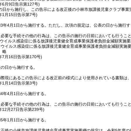
年6月9日
告示第127号)
の日から施行し、この告示による改正後の小林市放課後児童クラブ事業実
年1月15日
告示第7号)
3年4月1日から施行する。
ただし、次項の規定は、公表の日から施行す
し必要な手続その他の行為は、この告示の施行の日前においても行うこ
ナウイルス感染症に係る放課後児童健全育成事業保護者負担金減額実施要
ナウイルス感染症に係る放課後児童健全育成事業保護者負担金減額実施
〕略
年7月16日
告示第170号)
表の日から施行する。
の際現にあるこの告示による改正前の様式により使用されている書類は
年1月14日
告示第3号)
4年4月1日から施行する。
し必要な手続その他の行為は、この告示の施行の日前においても行うこ
年12月27日
告示第239号)
5年1月1日から施行する。
改正後の小林市放課後児童健全育成事業実施要綱の規定は、令和5年度の