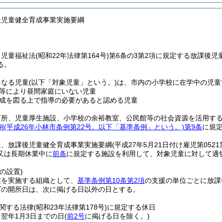
後児童健全育成事業実施要綱
、児童福祉法
(昭和22年法律第164号)
第6条の3第2項に規定する放課後児
る。
となる児童
(以下「対象児童」という。)
は、市内の小学校に在学中の児童
等により昼間家庭にいない児童
成を図る上で指導の必要があると認める児童
育所、児童厚生施設、小学校の余裕教室、公民館等の社会資源を活用す
例
(平成26年小林市条例第22号。以下「基準条例」という。)
第9条
に規
は、放課後児童健全育成事業実施要綱
(平成27年5月21日付け雇児第05
又は長期休業中に
前条
に規定する施設を利用して、対象児童に対して適
の設置)
業を実施する組織として、
基準条例第10条第2項
の支援の単位ごとに放課
ブの開所日は、次に掲げる日以外の日とする。
関する法律
(昭和23年法律第178号)
に規定する休日
ら翌年1月3日までの日
(
前2号
に掲げる日を除く。)