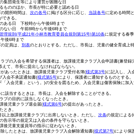
の集団発生等により運営が困難な日
るもののほか、市長が特に必要と認める日
ブの開所時間は、
次の各号
に掲げる区分に応じ、
当該各号
に定める時間
ができる。
のある日 下校時から午後6時まで
のない日 午前8時から午後6時まで
管理規則
(平成21年小林市教育委員会規則第15号)
第10条
に規定する春季
ら午後6時まで
ブの定員は、
別表
のとおりとする。
ただし、市長は、児童の健全育成上
クラブの入会を希望する保護者は、放課後児童クラブ入会申請書
(兼登録
添えて、市長に提出しなければならない。
請があったときは、放課後児童クラブ受付名簿
(
様式第3号
)
に記入し、入
ブ入会不承諾通知書
(
様式第5号
)
により、保護者に通知するものとする。
下「入会児童」という。)
の安全を図るため、入会児童は傷害保険に加入
かに該当するときは、市長は、入会を解除することができる。
ラブの目的に該当しなくなったとき。
課後児童クラブ退会届
(
様式第6号
)
の提出があったとき。
たとき。
月以上放課後児童クラブに出席しないとき。
ただし、
次条
の規定による
の告示等の規定又は入会の条件を守らないとき。
課後児童支援員等の指示に従わないとき。
解除したときは、放課後児童クラブ入会解除通知書
(
様式第7号
)
により保