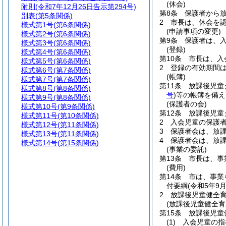
(休会)
附則
(令和7年12月26日告示第294号)
第8条
保護者から
別表
(第5条関係)
2
市長は、休会を
様式第1号
(第6条関係)
(申請事項の変更)
様式第2号
(第6条関係)
第9条
保護者は、
様式第3号
(第6条関係)
(登録)
様式第4号
(第6条関係)
第10条
市長は、入
様式第5号
(第6条関係)
2
登録の有効期間
様式第6号
(第7条関係)
(帳簿)
様式第7号
(第7条関係)
第11条
放課後児童
様式第8号
(第8条関係)
号
)
等の帳簿を備え
様式第9号
(第8条関係)
(保護者の会)
様式第10号
(第9条関係)
第12条
放課後児童
様式第11号
(第10条関係)
2
入会児童の保護
様式第12号
(第11条関係)
3
保護者会は、放
様式第13号
(第11条関係)
4
保護者会は、放
様式第14号
(第15条関係)
(事業の委託)
第13条
市長は、事
(費用)
第14条
市は、事業
付要綱
(令和5年9
2
放課後児童健全
(放課後児童健全育
第15条
放課後児童
(1)
入会児童の指