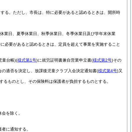
とする。
ただし、市長は、特に必要があると認めるときは、開所時
休業日、夏季休業日、秋季休業日、冬季休業日及び学年末休業
特に必要があると認めるときは、定員を超えて事業を実施すること
児童台帳)
(
様式第1号
)
に就労証明書兼自営業申立書
(
様式第2号
)
その
会の適否を決定し、放課後児童クラブ入会決定通知書
(
様式第4号
)
又
するものとし、その保険料は保護者が負担するものとする。
休会を除く。
護者に通知する。