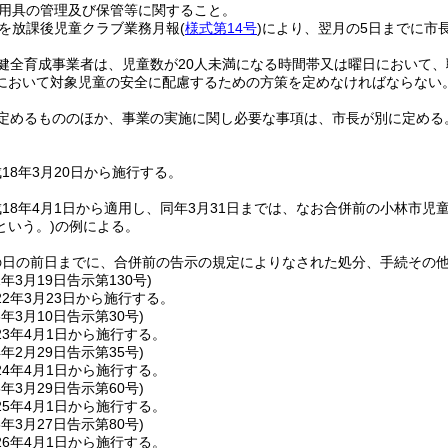
用具の管理及び保管等に関すること。
を放課後児童クラブ業務月報
(
様式第14号
)
により、翌月の5日までに市
健全育成事業者は、児童数が20人未満になる時間帯又は曜日において、
において対象児童の安全に配慮するための方策を定めなければならない
定めるもののほか、事業の実施に関し必要な事項は、市長が別に定める
18年3月20日から施行する。
18年4月1日から適用し、同年3月31日までは、なお合併前の小林市児
という。)
の例による。
の日の前日までに、合併前の告示の規定によりなされた処分、手続その
2年3月19日
告示第130号)
2年3月23日から施行する。
3年3月10日
告示第30号)
3年4月1日から施行する。
4年2月29日
告示第35号)
4年4月1日から施行する。
5年3月29日
告示第60号)
5年4月1日から施行する。
6年3月27日
告示第80号)
6年4月1日から施行する。