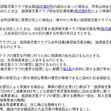
放課後児童クラブ休会届
(
様式第8号
)
の提出があった場合は、市長は休会
認めたときは、放課後児童クラブ休会決定通知書
(
様式第9号
)
により保護
入会申請事項に変更が生じた場合は、速やかに市長に放課後児童クラブ
会を決定したときは、当該児童を放課後児童クラブ登録児童名簿
(
様式第
は、入会決定の日からその日の属する年度の末日までとする。
クラブには、放課後児童クラブ入会申請書
(兼登録児童台帳)
、放課後児
るものとする。
クラブの運営を円滑に行うために保護者の会を設けるものとする。
者は、全員保護者会に入会するものとする。
課後児童クラブの運営に協力するものとする。
課後児童クラブの運営を阻害しない範囲で
第1条
の目的に資する遊び等を
業の全部又は一部を適切な事業の運営が確保できると認めた社会福祉法
を委託により実施する場合は、事業の委託を受けた者
(以下「放課後児
月7日付けこ成事第481号こども家庭庁長官通知別紙)
に定める基準に基づ
育成事業者は、放課後児童クラブの運営に要する費用の一部を、加入児
成事業者の職務)
健全育成事業者は、次に掲げる職務を行う。
導、施設の安全確認及び入会児童の事故防止に関すること。