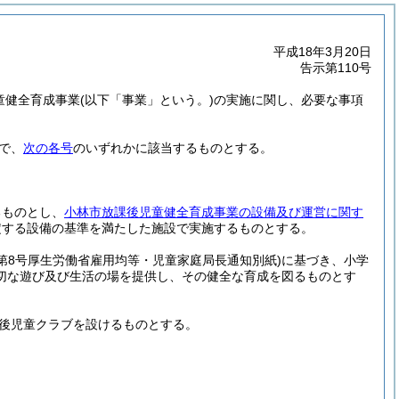
平成18年3月20日
告示第110号
童健全育成事業
(以下「事業」という。)
の実施に関し、必要な事項
で、
次の各号
のいずれかに該当するものとする。
るものとし、
小林市放課後児童健全育成事業の設備及び運営に関す
定する設備の基準を満たした施設で実施するものとする。
21第8号厚生労働省雇用均等・児童家庭局長通知別紙)
に基づき、小学
切な遊び及び生活の場を提供し、その健全な育成を図るものとす
後児童クラブを設けるものとする。