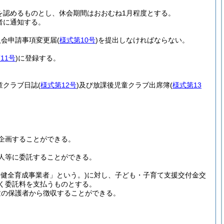
を認めるものとし、休会期間はおおむね1月程度とする。
者に通知する。
入会申請事項変更届
(
様式第10号
)
を提出しなければならない。
11号
)
に登録する。
童クラブ日誌
(
様式第12号
)
及び放課後児童クラブ出席簿
(
様式第13
企画することができる。
人等に委託することができる。
童健全育成事業者」という。)
に対し、子ども・子育て支援交付金交
く委託料を支払うものとする。
童の保護者から徴収することができる。