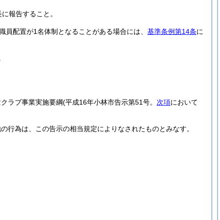
長に報告すること。
職員配置が1名体制となることがある場合には、
基準条例第14条
に
。
。
童クラブ事業実施要綱
(平成16年小林市告示第51号。
次項
において
他の行為は、この告示の相当規定によりなされたものとみなす。