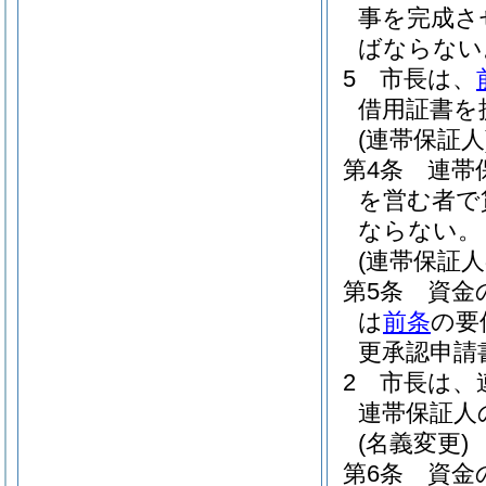
事を完成さ
ばならない
5
市長は、
借用証書を
(連帯保証人
第4条
連帯
を営む者で
ならない。
(連帯保証人
第5条
資金
は
前条
の要
更承認申請
2
市長は、
連帯保証人
(名義変更)
第6条
資金