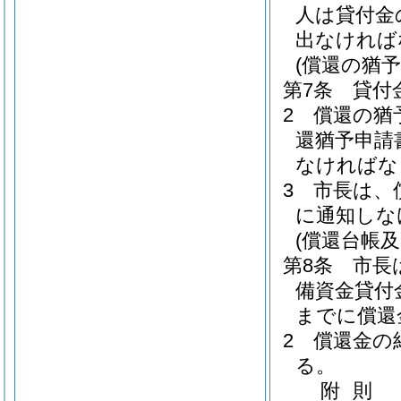
人は貸付金
出なければ
(償還の猶予
第7条
貸付
2
償還の猶
還猶予申請
なければな
3
市長は、
に通知しな
(償還台帳
第8条
市長
備資金貸付
までに償還
2
償還金の
る。
附
則