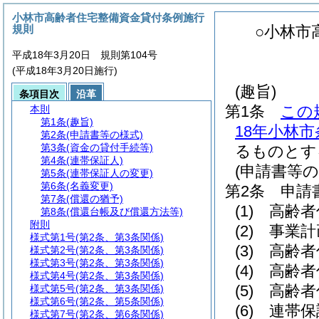
小林市高齢者住宅整備資金貸付条例施行
規則
○小林市
平成18年3月20日 規則第104号
(平成18年3月20日施行)
(趣旨)
条項目次
沿革
第1条
この
本則
第1条
(趣旨)
18年小林市
第2条
(申請書等の様式)
第3条
(資金の貸付手続等)
るものとす
第4条
(連帯保証人)
(申請書等の
第5条
(連帯保証人の変更)
第6条
(名義変更)
第2条
申請
第7条
(償還の猶予)
(1)
高齢
第8条
(償還台帳及び償還方法等)
附則
(2)
事業
様式第1号
(第2条、第3条関係)
(3)
高齢者
様式第2号
(第2条、第3条関係)
様式第3号
(第2条、第3条関係)
(4)
高齢
様式第4号
(第2条、第3条関係)
(5)
高齢
様式第5号
(第2条、第3条関係)
様式第6号
(第2条、第5条関係)
(6)
連帯
様式第7号
(第2条、第6条関係)