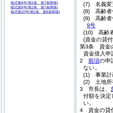
様式第8号
(第2条、第7条関係)
(7)
名義
様式第9号
(第2条、第7条関係)
(8)
高齢
様式第10号
(第2条、第8条関係)
(9)
高齢者
9号
(10)
高齢
(資金の貸付
第3条
資金
資金借入申
2
前項
の申
ない。
(1)
事業計
(2)
土地所
3
市長は、
付額を決定
い。
4
資金の貸