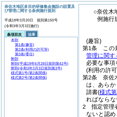
奈佐木地区多目的研修集会施設の設置及
び管理に関する条例施行規則
○奈佐木
例施行
平成18年3月20日 規則第150号
(令和3年3月3日施行)
条項目次
沿革
(趣旨)
本則
第1条
(趣旨)
第1条
この
第2条
(利用の許可等)
第3条
(委任)
管理に関す
附則
必要な事項
附則
(平成19年6月28日規則第42号)
附則
(令和3年3月3日規則第3号)
(利用の許可
様式第1号
(第2条関係)
第2条
奈佐
様式第2号
(第2条関係)
は、あらか
請書
(
様式第
ればならな
2
指定管理
ないと認め