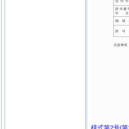
様式第2号
(