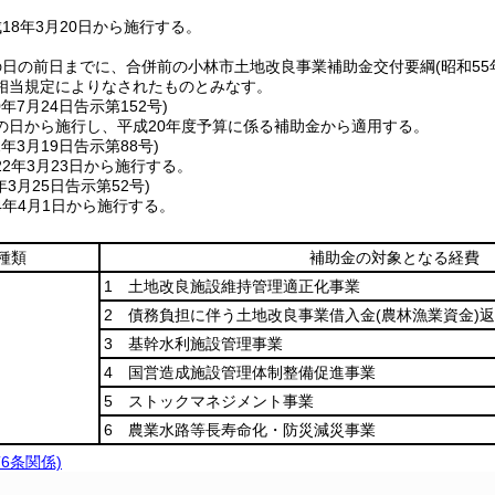
18年3月20日から施行する。
の日の前日までに、合併前の小林市土地改良事業補助金交付要綱
(昭和5
相当規定によりなされたものとみなす。
0年7月24日
告示第152号)
の日から施行し、平成20年度予算に係る補助金から適用する。
2年3月19日
告示第88号)
2年3月23日から施行する。
年3月25日
告示第52号)
4年4月1日から施行する。
種類
補助金の対象となる経費
1 土地改良施設維持管理適正化事業
2 債務負担に伴う土地改良事業借入金
(農林漁業資金)
返
3 基幹水利施設管理事業
4 国営造成施設管理体制整備促進事業
5 ストックマネジメント事業
6 農業水路等長寿命化・防災減災事業
6条関係)