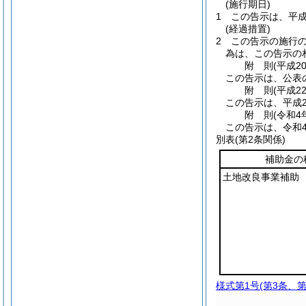
(施行期日)
1
この告示は、平成
(経過措置)
2
この告示の施行
為は、この告示の
附
則
(平成2
この告示は、公表
附
則
(平成2
この告示は、平成2
附
則
(令和4
この告示は、令和
別表
(第2条関係)
補助金の
土地改良事業補助
様式第1号
(第3条、第