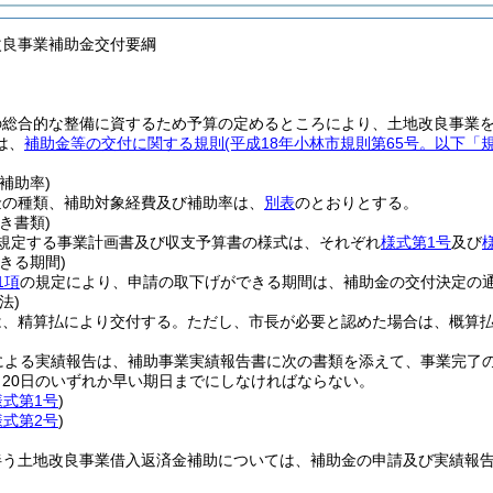
改良事業補助金交付要綱
の総合的な整備に資するため予算の定めるところにより、土地改良事業
は、
補助金等の交付に関する規則
(平成18年小林市規則第65号。以下「
補助率)
金の種類、補助対象経費及び補助率は、
別表
のとおりとする。
き書類)
規定する事業計画書及び収支予算書の様式は、それぞれ
様式第1号
及び
きる期間)
1項
の規定により、申請の取下げができる期間は、補助金の交付決定の通
法)
は、精算払により交付する。
ただし、市長が必要と認めた場合は、概算
による実績報告は、補助事業実績報告書に次の書類を添えて、事業完了の
月20日のいずれか早い期日までにしなければならない。
様式第1号
)
様式第2号
)
伴う土地改良事業借入返済金補助については、補助金の申請及び実績報