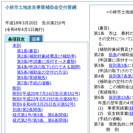
小林市土地改良事業補助金交付要綱
○小林市土地
平成18年3月20日 告示第210号
(趣旨)
(令和4年4月1日施行)
第1条
市は、農村
その交付について
条項目次
沿革
る。
本則
(補助対象経費及び
第1条
(趣旨)
第2条
前条
の補助
第2条
(補助対象経費及び補助率)
(申請書に添付すべ
第3条
(申請書に添付すべき書類)
第3条
規則第3条
に
第4条
(申請の取下げのできる期間)
(申請の取下げので
第5条
(補助金の交付の方法)
第4条
規則第7条第
第6条
(実績報告)
(補助金の交付の方
第7条
(手続の省略)
第5条
この補助金
附則
(実績報告)
附則
(平成20年7月24日告示第152号)
第6条
規則第13条
附則
(平成22年3月19日告示第88号)
年度の翌年度の4
附則
(令和4年3月25日告示第52号)
(1)
事業実績書
(
別表
(第2条関係)
(2)
収支精算書
(
様式第1号
(第3条、第6条関係)
(手続の省略)
様式第2号
(第3条、第6条関係)
第7条
債務負担に
附
則