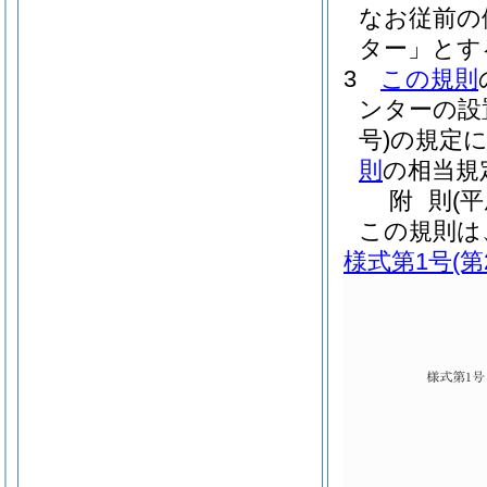
なお従前の
ター」とす
3
この規則
ンターの設
号)
の規定
則
の相当規
附
則
(
この規則は
様式第1号
(