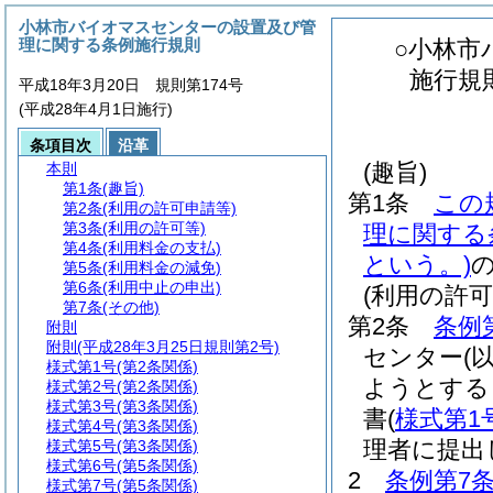
小林市バイオマスセンターの設置及び管
理に関する条例施行規則
○小林市
施行規
平成18年3月20日 規則第174号
(平成28年4月1日施行)
条項目次
沿革
(趣旨)
本則
第1条
(趣旨)
第1条
この
第2条
(利用の許可申請等)
第3条
(利用の許可等)
理に関する
第4条
(利用料金の支払)
という。)
第5条
(利用料金の減免)
第6条
(利用中止の申出)
(利用の許可
第7条
(その他)
第2条
条例
附則
附則
(平成28年3月25日規則第2号)
センター
(
様式第1号
(第2条関係)
ようとする
様式第2号
(第2条関係)
様式第3号
(第3条関係)
書
(
様式第1
様式第4号
(第3条関係)
理者に提出
様式第5号
(第3条関係)
様式第6号
(第5条関係)
2
条例第7
様式第7号
(第5条関係)