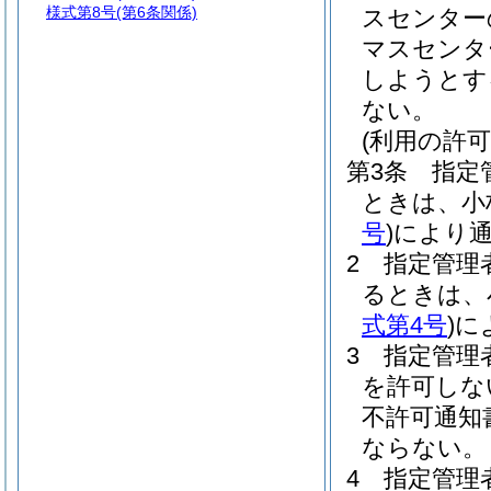
様式第8号
(第6条関係)
スセンター
マスセンタ
しようとす
ない。
(利用の許可
第3条
指定
ときは、小
号
)
により
2
指定管理
るときは、
式第4号
)
に
3
指定管理
を許可しな
不許可通知
ならない。
4
指定管理