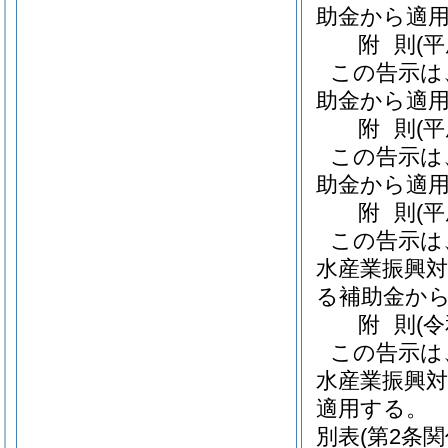
助金から適
附
則
(
この告示は
助金から適
附
則
(
この告示は
助金から適
附
則
(
この告示は
水産業振興対
る補助金か
附
則
(
この告示は
水産業振興対
適用する。
別表
(第2条関