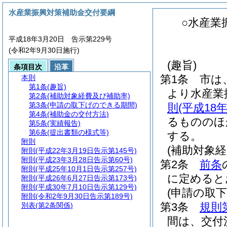
水産業振興対策補助金交付要綱
○水産業
平成18年3月20日 告示第229号
(令和2年9月30日施行)
(趣旨)
条項目次
沿革
第1条
市は
本則
第1条
(趣旨)
より水産業
第2条
(補助対象経費及び補助率)
第3条
(申請の取下げのできる期間)
則
(平成1
第4条
(補助金の交付方法)
るもののほ
第5条
(実績報告)
第6条
(提出書類の様式等)
する。
附則
(補助対象
附則
(平成22年3月19日告示第145号)
附則
(平成23年3月28日告示第60号)
第2条
前条
附則
(平成25年10月1日告示第257号)
に定めると
附則
(平成26年6月27日告示第173号)
附則
(平成30年7月10日告示第129号)
(申請の取
附則
(令和2年9月30日告示第189号)
第3条
規則
別表
(第2条関係)
間は、交付