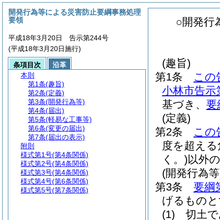
開発行為等による災害防止要綱事務処理
要領
○開発行
平成18年3月20日 告示第244号
(平成18年3月20日施行)
(趣旨)
条項目次
沿革
第1条
この
本則
第1条
(趣旨)
小林市告示
第2条
(定義)
第3条
(開発行為等)
基づき、
要
第4条
(届出)
(定義)
第5条
(軽易な工事等)
第6条
(変更の届出)
第2条
この
第7条
(届出の表示)
度を超える
附則
様式第1号
(第4条関係)
く。)
以外
様式第2号
(第4条関係)
(開発行為等
様式第3号
(第4条関係)
様式第4号
(第6条関係)
第3条
要綱
様式第5号
(第7条関係)
げるものと
(1)
切土で