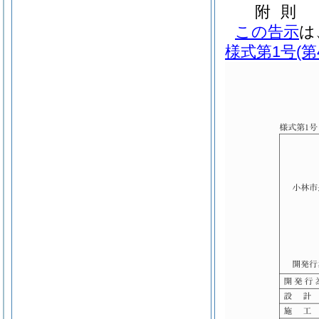
附
則
この告示
は
様式第1号
(