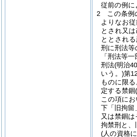
従前の例に
2
この条例
よりなお従
とされ又は
ととされる
刑に刑法等
「刑法等一
刑法
(明治
いう。)
第1
ものに限る
定する禁錮
この項にお
下「旧拘留
又は禁錮は
拘禁刑と、
(人の資格