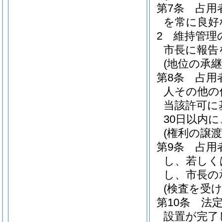
第7条
占用
を常に良好
2
維持管理
市長に報告
(地位の承継
第8条
占用
人その他の
当該許可に
30日以内
(権利の譲渡
第9条
占用
し、若しく
し、市長の
(検査を受け
第10条
法
設置が完了