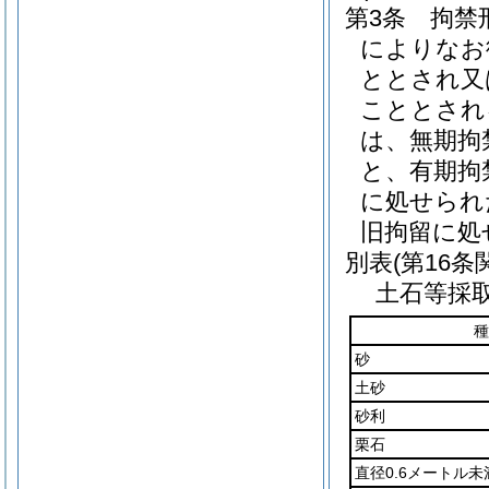
第3条
拘禁
によりなお
ととされ又
こととされ
は、無期拘
と、有期拘
に処せられ
旧拘留に処
別表
(第16条
土石等採
種
砂
土砂
砂利
栗石
直径0.6メートル