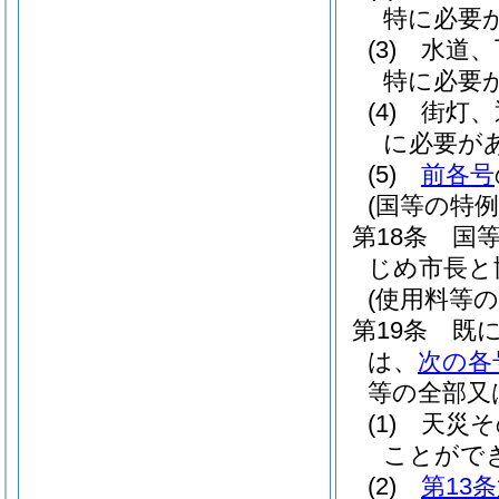
特に必要
(3)
水道、
特に必要
(4)
街灯、
に必要が
(5)
前各号
(国等の特例
第18条
国
じめ市長と
(使用料等の
第19条
既
は、
次の各
等の全部又
(1)
天災そ
ことがで
(2)
第13