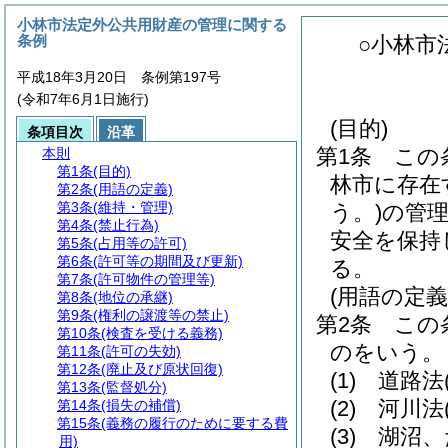
小林市法定外公共用財産の管理に関する
条例
○小林市
平成18年3月20日 条例第197号
(令和7年6月1日施行)
(目的)
条項目次
沿革
第1条
この
本則
第1条
(目的)
林市に存在
第2条
(用語の定義)
第3条
(維持・管理)
う。)
の管
第4条
(禁止行為)
安全を保持
第5条
(占用等の許可)
第6条
(許可等の期間及び更新)
る。
第7条
(許可物件の管理等)
(用語の定義
第8条
(地位の承継)
第9条
(権利の譲渡等の禁止)
第2条
この
第10条
(検査を受ける義務)
のをいう。
第11条
(許可の失効)
第12条
(廃止及び原状回復)
(1)
道路法
第13条
(監督処分)
(2)
河川法
第14条
(損失の補償)
第15条
(義務の履行のために要する費
(3)
湖沼、
用)