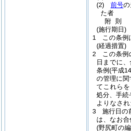
(2)
前号
の
た者
附
則
(施行期日)
1
この条例
(経過措置)
2
この条例
日までに、
条例
(平成1
の管理に関
てこれらを
処分、手続
よりなされ
3
施行日の
は、なお合
(野尻町の