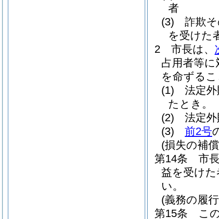
者
(3)
詐欺そ
を受けた
2
市長は、
占用者等に
を命ずるこ
(1)
法定外
たとき。
(2)
法定外
(3)
前2号
(損失の補償
第14条
市
益を受けた
い。
(義務の履
第15条
こ