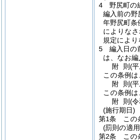
4
野尻町の
編入前の野
年野尻町条
によりなさ
規定により
5
編入日の
は、なお編
附
則
(平
この条例は
附
則
(
この条例は
附
則
(
(施行期日)
第1条
この
(罰則の適
第2条
この