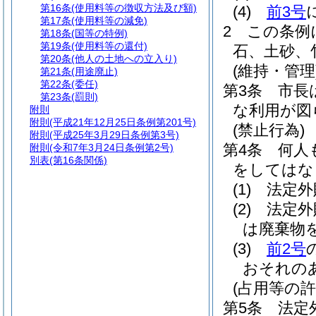
第16条
(使用料等の徴収方法及び額)
(4)
前3号
第17条
(使用料等の減免)
2
この条例
第18条
(国等の特例)
第19条
(使用料等の還付)
石、土砂、
第20条
(他人の土地への立入り)
(維持・管理
第21条
(用途廃止)
第22条
(委任)
第3条
市長
第23条
(罰則)
な利用が図
附則
附則
(平成21年12月25日条例第201号)
(禁止行為)
附則
(平成25年3月29日条例第3号)
第4条
何人
附則
(令和7年3月24日条例第2号)
別表
(第16条関係)
をしてはな
(1)
法定外
(2)
法定外
は廃棄物
(3)
前2号
おそれの
(占用等の許
第5条
法定