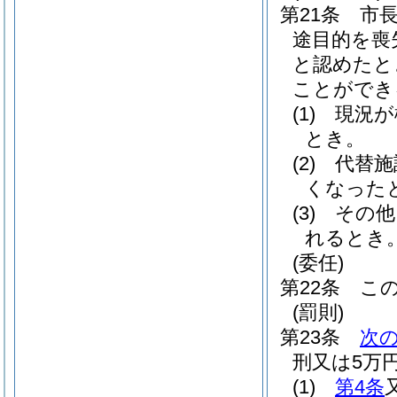
第21条
市
途目的を喪
と認めたと
ことができ
(1)
現況が
とき。
(2)
代替施
くなった
(3)
その他
れるとき
(委任)
第22条
こ
(罰則)
第23条
次
刑又は5万
(1)
第4条