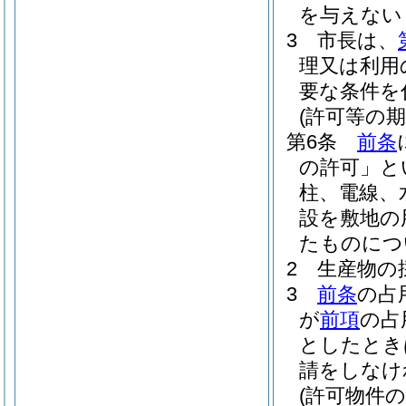
を与えない
3
市長は、
理又は利用
要な条件を
(許可等の期
第6条
前条
の許可」と
柱、電線、
設を敷地の
たものにつ
2
生産物の
3
前条
の占
が
前項
の占
としたとき
請をしなけ
(許可物件の