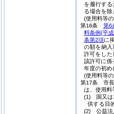
を履行する
る場合を除
(使用料等
第16条
第6
料条例
(平成
条第2項
に
の額を納入
許可をした
該許可に係
年度の初め
(使用料等の
第17条
市
は、使用料
(1)
国又は
供する目
(2)
公益法