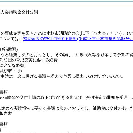
協力会補助金交付要綱
団の育成充実を図るために小林市消防協力会
(以下「協力会」という。)
が
については、
補助金等の交付に関する規則
(平成18年小林市規則第65号
び補助額)
となる経費は次のとおりとし、その額は、活動状況等を勘案して予算の
消防団の育成充実に要する経費
に必要な経費
及び取下げ)
付申請は、次に掲げる書類を添えて市長に提出しなければならない。
書類
る補助金の交付申請の取下げのできる期間は、交付決定の通知を受理し
に定める実績報告に要する書類は次のとおりとし、補助金の交付のあった
報告書
書類
)