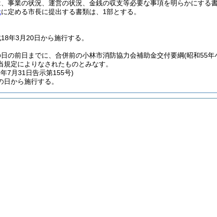
は、事業の状況、運営の状況、金銭の収支等必要な事項を明らかにする
示
に定める市長に提出する書類は、1部とする。
18年3月20日から施行する。
の日の前日までに、合併前の小林市消防協力会補助金交付要綱
(昭和55
当規定によりなされたものとみなす。
9年7月31日
告示第155号)
の日から施行する。