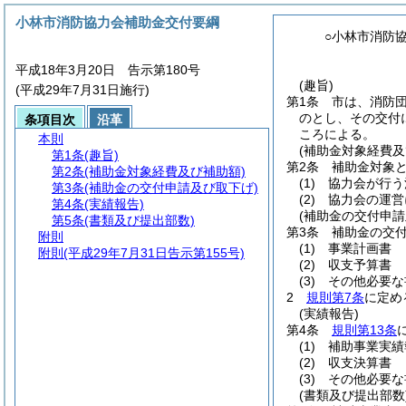
小林市消防協力会補助金交付要綱
○小林市消防
平成18年3月20日 告示第180号
(趣旨)
(平成29年7月31日施行)
第1条
市は、消防
のとし、その交付
条項目次
沿革
ころによる。
本則
(補助金対象経費及
第1条
(趣旨)
第2条
補助金対象
第2条
(補助金対象経費及び補助額)
(1)
協力会が行う
第3条
(補助金の交付申請及び取下げ)
(2)
協力会の運営
第4条
(実績報告)
(補助金の交付申請
第5条
(書類及び提出部数)
第3条
補助金の交
附則
(1)
事業計画書
附則
(平成29年7月31日告示第155号)
(2)
収支予算書
(3)
その他必要な
2
規則第7条
に定め
(実績報告)
第4条
規則第13条
(1)
補助事業実績
(2)
収支決算書
(3)
その他必要な
(書類及び提出部数