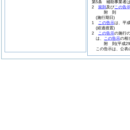
第5条
補助事業者
2
規則
及び
この告
附
則
(施行期日)
1
この告示
は、平成
(経過措置)
2
この告示
の施行
は、
この告示
の相
附
則
(平成2
この告示は、公表