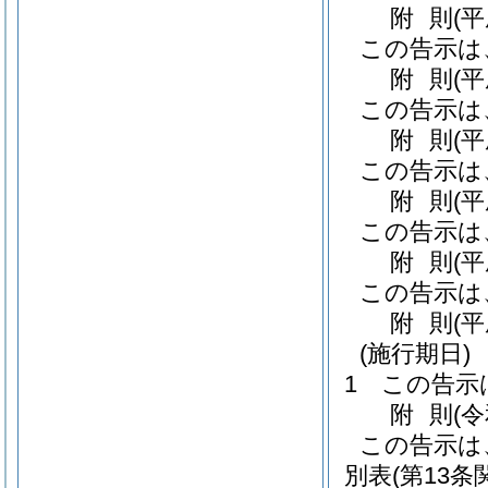
附
則
(
この告示は
附
則
(
この告示は
附
則
(
この告示は
附
則
(
この告示は
附
則
(
この告示は
附
則
(
(施行期日)
1
この告示
附
則
(
この告示は
別表
(第13条