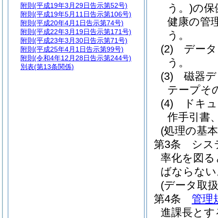
附則
(平成19年3月29日告示第52号)
う。)
の保
附則
(平成19年5月11日告示第106号)
健康の管
附則
(平成20年4月1日告示第74号)
附則
(平成22年3月19日告示第171号)
う。
附則
(平成23年3月30日告示第71号)
(2)
データ
附則
(平成25年4月1日告示第99号)
附則
(令和4年12月28日告示第244号)
う。
別表
(第13条関係)
(3)
磁器デ
テープそ
(4)
ドキュ
作手引書
(処理の基本
第3条
シス
率化を図る
ばならない
(データ取扱
第4条
管理
進課長とす