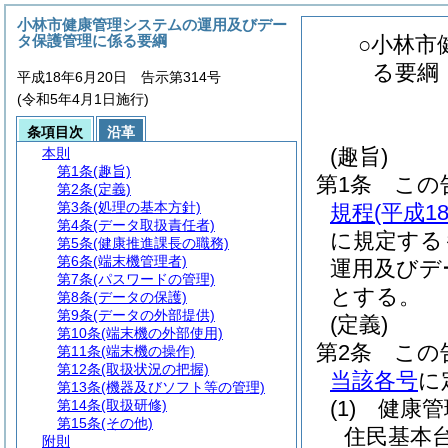
小林市健康管理システムの運用及びデー
タ保護管理に係る要綱
○小林市
る要綱
平成18年6月20日 告示第314号
(令和5年4月1日施行)
条項目次
沿革
(趣旨)
本則
第1条
(趣旨)
第1条
この
第2条
(定義)
第3条
(処理の基本方針)
規程
(平成
第4条
(データ取扱責任者)
に規定する
第5条
(健康推進課長の職務)
第6条
(端末機管理者)
運用及びデ
第7条
(パスワードの管理)
とする。
第8条
(データの保護)
第9条
(データの外部提供)
(定義)
第10条
(端末機の外部使用)
第2条
この
第11条
(端末機の操作)
第12条
(取扱状況の把握)
当該各号
に
第13条
(機器及びソフト等の管理)
(1)
健康管
第14条
(取扱研修)
第15条
(その他)
住民基本
附則