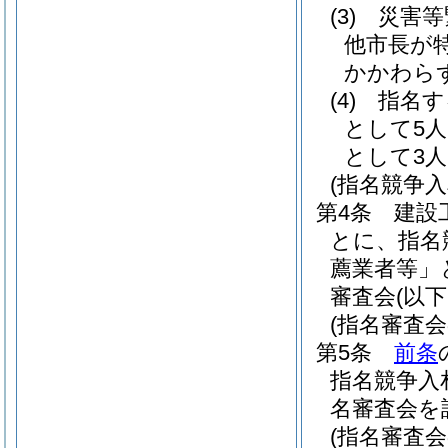
(3)
災害等
他市長が
かかわら
(4)
指名す
として5
として3
(指名競争
第4条
建設
とに、指名
薦業者等」
審査会
(以
(指名審査会
第5条
前条
指名競争入
名審査会を
(指名審査会