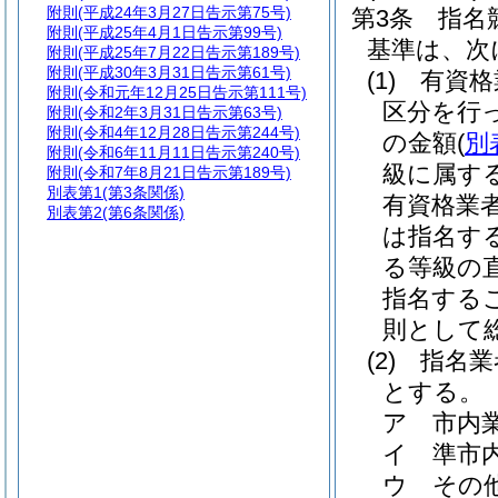
附則
(平成24年3月27日告示第75号)
第3条
指名
附則
(平成25年4月1日告示第99号)
基準は、次
附則
(平成25年7月22日告示第189号)
附則
(平成30年3月31日告示第61号)
(1)
有資格
附則
(令和元年12月25日告示第111号)
区分を行
附則
(令和2年3月31日告示第63号)
附則
(令和4年12月28日告示第244号)
の金額
(
別
附則
(令和6年11月11日告示第240号)
級に属す
附則
(令和7年8月21日告示第189号)
別表第1
(第3条関係)
有資格業
別表第2
(第6条関係)
は指名す
る等級の
指名する
則として
(2)
指名業
とする。
ア
市内
イ
準市
ウ
その