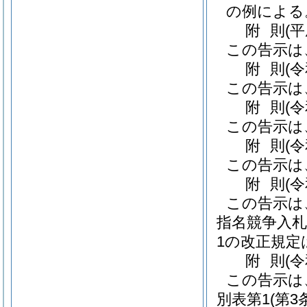
の例による
附
則
(
この告示は
附
則
(
この告示は
附
則
(
この告示は
附
則
(
この告示は
附
則
(
この告示は
指名競争入札
1の改正規定
附
則
(
この告示は
別表第1
(第3