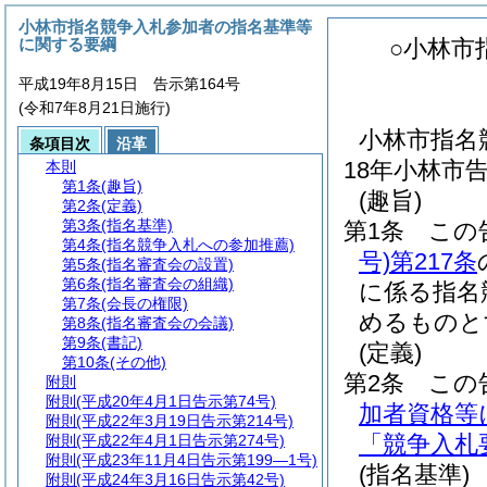
小林市指名競争入札参加者の指名基準等
に関する要綱
○小林市
平成19年8月15日 告示第164号
(令和7年8月21日施行)
小林市指名
条項目次
沿革
18年小林市
本則
第1条
(趣旨)
(趣旨)
第2条
(定義)
第3条
(指名基準)
第1条
この
第4条
(指名競争入札への参加推薦)
号)
第217条
第5条
(指名審査会の設置)
第6条
(指名審査会の組織)
に係る指名
第7条
(会長の権限)
めるものと
第8条
(指名審査会の会議)
第9条
(書記)
(定義)
第10条
(その他)
第2条
この
附則
附則
(平成20年4月1日告示第74号)
加者資格等
附則
(平成22年3月19日告示第214号)
「競争入札
附則
(平成22年4月1日告示第274号)
附則
(平成23年11月4日告示第199―1号)
(指名基準)
附則
(平成24年3月16日告示第42号)