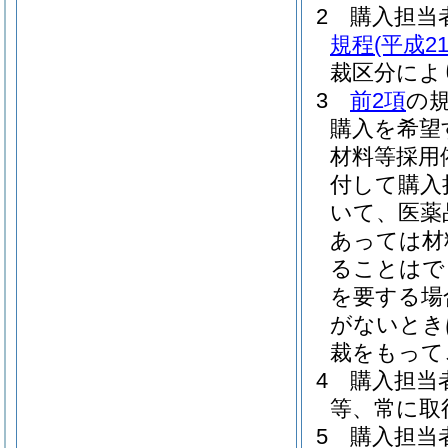
2
購入担当
規程
(平成
裁区分によ
3
前2項
の
購入を希望
材料等採用
付して購入
いて、医薬
あっては材
ることはで
を要する場
がないとき
裁をもって
4
購入担当
等、常に取
5
購入担当