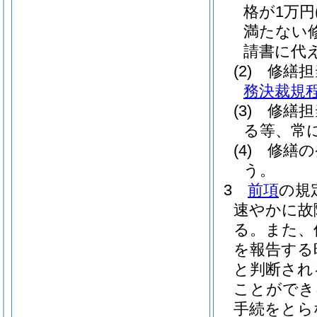
格が1万円
満たない
請書に代
(2)
修繕担
務決裁規
(3)
修繕担
る等、常
(4)
修繕の
う。
3
前項
の規
速やかに故
る。
また、
を報告する
と判断され
ことができ
手続をとら