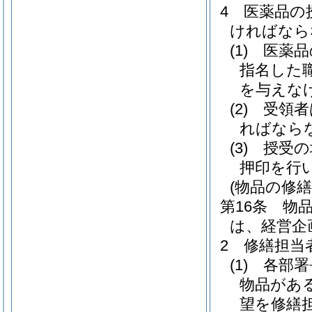
4
医薬品の
ければなら
(1)
医薬品
指名した
を与えな
(2)
受領者
ればなら
(3)
授受の
押印を行
(物品の修繕
第16条
物
は、経営企
2
修繕担当
(1)
各部署
物品があ
望を修繕