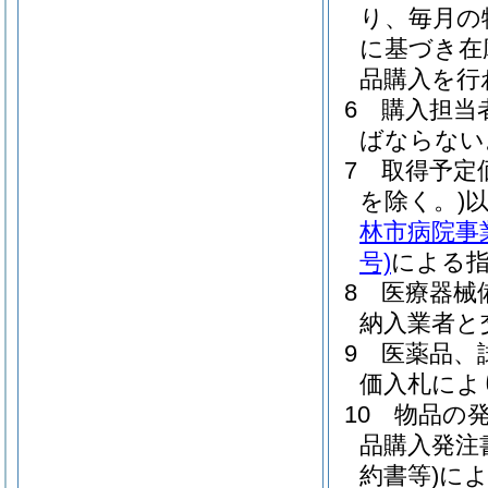
り、毎月の
に基づき在
品購入を行
6
購入担当
ばならない
7
取得予定
を除く。)
林市病院事
号)
による
8
医療器械
納入業者と
9
医薬品、
価入札によ
10
物品の
品購入発注
約書等)
に