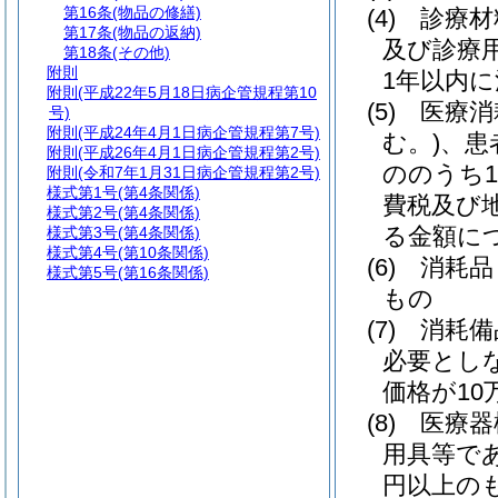
第16条
(物品の修繕)
(4)
診療材
第17条
(物品の返納)
及び診療
第18条
(その他)
附則
1年以内
附則
(平成22年5月18日病企管規程第10
(5)
医療消
号)
附則
(平成24年4月1日病企管規程第7号)
む。)
、患
附則
(平成26年4月1日病企管規程第2号)
ののうち
附則
(令和7年1月31日病企管規程第2号)
様式第1号
(第4条関係)
費税及び
様式第2号
(第4条関係)
る金額に
様式第3号
(第4条関係)
様式第4号
(第10条関係)
(6)
消耗品
様式第5号
(第16条関係)
もの
(7)
消耗備
必要とし
価格が10
(8)
医療器
用具等で
円以上の