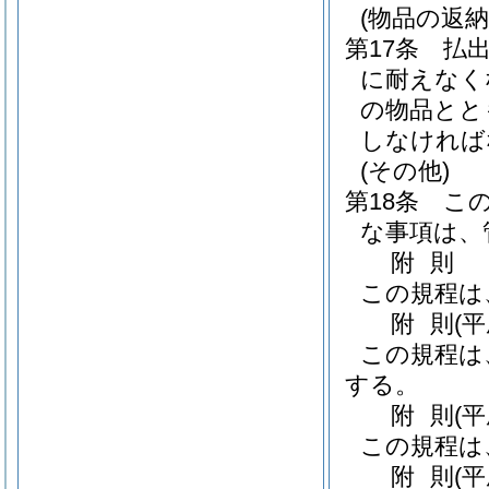
(物品の返納
第17条
払
に耐えなく
の物品とと
しなければ
(その他)
第18条
こ
な事項は、
附
則
この規程は
附
則
(
この規程は
する。
附
則
(
この規程は
附
則
(