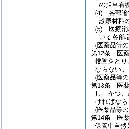
の担当看
(4)
各部署
診療材料
(5)
医療消
いる各部
(医薬品等の
第12条
医
措置をとり
ならない。
(医薬品等の
第13条
医
し、かつ、
ければなら
(医薬品等の
第14条
医
保管中自然