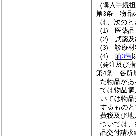
(購入手続担
第3条
物品
は、次のと
(1)
医薬品
(2)
試薬及
(3)
診療材
(4)
前3号
(発注及び購
第4条
各所
た物品があ
ては物品購
いては物品
するものと
費税及び地
ついては、
品交付請求