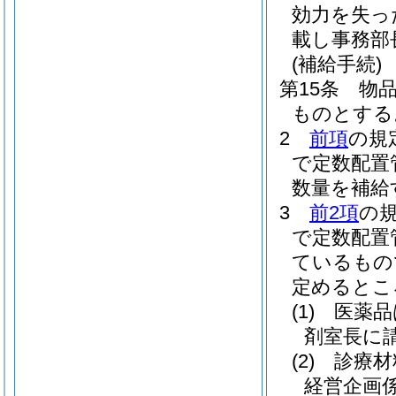
効力を失っ
載し事務部
(補給手続)
第15条
物
ものとする
2
前項
の規
で定数配置
数量を補給
3
前2項
の
で定数配置
ているもの
定めるとこ
(1)
医薬品
剤室長に
(2)
診療材
経営企画