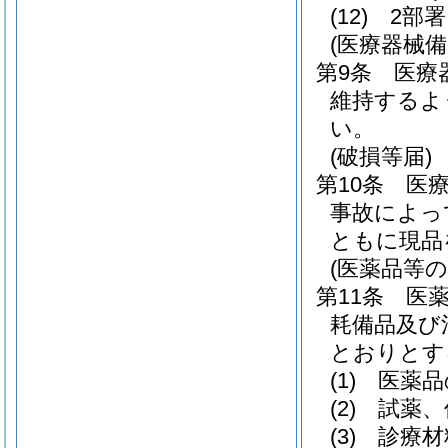
(12)
2部
(医療器械
第9条
医療
維持するよ
い。
(破損等届)
第10条
医
事故によっ
ともに現品
(医薬品等の
第11条
医
耗備品及び
とおりとす
(1)
医薬品
(2)
試薬、
(3)
診療材