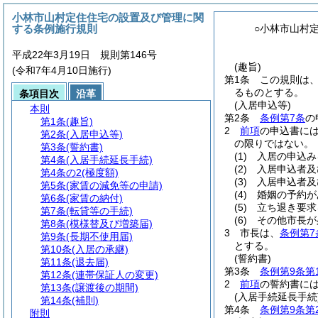
小林市山村定住住宅の設置及び管理に関
する条例施行規則
○小林市山村
平成22年3月19日 規則第146号
(趣旨)
(令和7年4月10日施行)
第1条
この規則は
るものとする。
条項目次
沿革
(入居申込等)
本則
第2条
条例第7条
の
第1条
(趣旨)
2
前項
の申込書に
第2条
(入居申込等)
の限りではない。
第3条
(誓約書)
(1)
入居の申込み
第4条
(入居手続延長手続)
(2)
入居申込者及
第4条の2
(極度額)
(3)
入居申込者及
第5条
(家賃の減免等の申請)
(4)
婚姻の予約が
第6条
(家賃の納付)
(5)
立ち退き要求
第7条
(転貸等の手続)
(6)
その他市長が
第8条
(模様替及び増築届)
3
市長は、
条例第7
第9条
(長期不使用届)
とする。
第10条
(入居の承継)
(誓約書)
第11条
(退去届)
第3条
条例第9条第
第12条
(連帯保証人の変更)
2
前項
の誓約書に
第13条
(譲渡後の期間)
(入居手続延長手続
第14条
(補則)
第4条
条例第9条第
附則