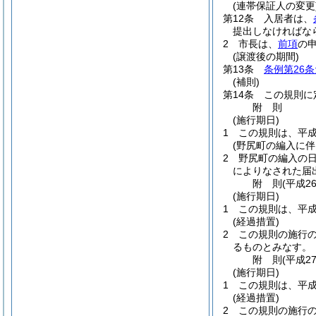
(連帯保証人の変更
第12条
入居者は、
提出しなければな
2
市長は、
前項
の
(譲渡後の期間)
第13条
条例第26
(補則)
第14条
この規則に
附
則
(施行期日)
1
この規則は、平成
(野尻町の編入に伴
2
野尻町の編入の
によりなされた届
附
則
(平成2
(施行期日)
1
この規則は、平成
(経過措置)
2
この規則の施行
るものとみなす。
附
則
(平成2
(施行期日)
1
この規則は、平成
(経過措置)
2
この規則の施行