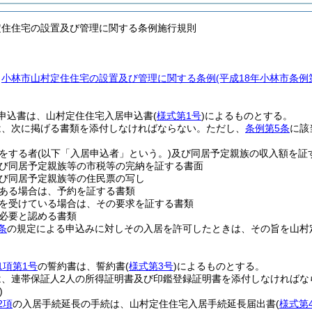
定住住宅の設置及び管理に関する条例施行規則
、
小林市山村定住住宅の設置及び管理に関する条例
(平成18年小林市条例
申込書は、山村定住住宅入居申込書
(
様式第1号
)
によるものとする。
は、次に掲げる書類を添付しなければならない。
ただし、
条例第5条
に該
をする者
(以下「入居申込者」という。)
及び同居予定親族の収入額を証
び同居予定親族等の市税等の完納を証する書面
び同居予定親族等の住民票の写し
ある場合は、予約を証する書類
を受けている場合は、その要求を証する書類
必要と認める書類
条
の規定による申込みに対しその入居を許可したときは、その旨を山村
1項第1号
の誓約書は、誓約書
(
様式第3号
)
によるものとする。
は、連帯保証人2人の所得証明書及び印鑑登録証明書を添付しなければな
)
2項
の入居手続延長の手続は、山村定住住宅入居手続延長届出書
(
様式第