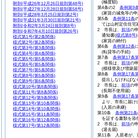
(極度額)
附則
(平成26年12月26日規則第48号)
第4条の2
条例第9
附則
(平成27年12月28日規則第58号)
(家賃の減免等の申
附則
(平成28年3月25日規則第2号)
第5条
条例第11条
附則
(平成31年3月30日規則第21号)
ては山村定住住宅
附則
(令和2年3月24日規則第8号)
2
市長は、
前項
の
附則
(令和7年4月10日規則第26号)
通知書
(
様式第8号
)
様式第1号
(第2条関係)
(家賃の納付)
様式第2号
(第2条関係)
第6条
条例第12条
様式第3号
(第3条関係)
(転貸等の手続)
様式第4号
(第4条関係)
第7条
条例第17条
様式第5号
(第5条関係)
2
市長は、
前項
の
様式第6号
(第5条関係)
(模様替及び増築届
様式第7号
(第5条関係)
第8条
条例第17条
様式第8号
(第5条関係)
提出しなければな
様式第9号
(第6条関係)
2
市長は、
前項
の
様式第10号
(第8条関係)
(長期不使用届)
様式第11号
(第8条関係)
第9条
条例第17条
様式第12号
(第9条関係)
より、市長に届け
様式第13号
(第10条関係)
(入居の承継)
様式第14号
(第10条関係)
第10条
条例第21条
様式第15号
(第11条関係)
を証する書類を添
様式第16号
(第12条関係)
2
市長は、
前項
の
様式第17号
(第12条関係)
(退去届)
第11条
入居者が、