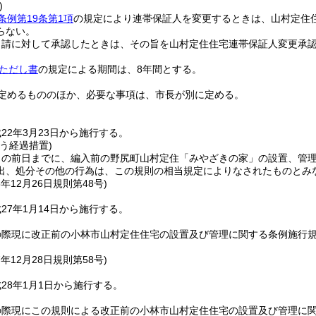
)
条例第19条第1項
の規定により連帯保証人を変更するときは、山村定住
らない。
申請に対して承認したときは、その旨を山村定住住宅連帯保証人変更承
条ただし書
の規定による期間は、8年間とする。
定めるもののほか、必要な事項は、市長が別に定める。
22年3月23日から施行する。
う経過措置)
日の前日までに、編入前の野尻町山村定住「みやざきの家」の設置、管
出、処分その他の行為は、この規則の相当規定によりなされたものとみ
6年12月26日
規則第48号)
27年1月14日から施行する。
の際現に改正前の小林市山村定住住宅の設置及び管理に関する条例施行
7年12月28日
規則第58号)
28年1月1日から施行する。
の際現にこの規則による改正前の小林市山村定住住宅の設置及び管理に