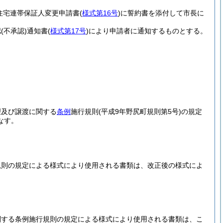
住宅連帯保証人変更申請書
(
様式第16号
)
に誓約書を添付して市長に
認
(不承認)
通知書
(
様式第17号
)
により申請者に通知するものとする。
理及び譲渡に関する
条例
施行規則
(平成9年野尻町規則第5号)
の規定
なす。
規則の規定による様式により使用される書類は、改正後の様式によ
関する条例施行規則の規定による様式により使用される書類は、こ