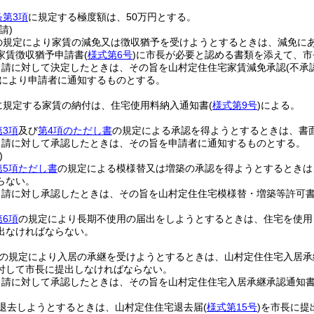
条第3項
に規定する極度額は、50万円とする。
請)
の規定により家賃の減免又は徴収猶予を受けようとするときは、減免に
家賃徴収猶予申請書
(
様式第6号
)
に市長が必要と認める書類を添えて、市
申請に対して決定したときは、その旨を山村定住住宅家賃減免承認
(不承
により申請者に通知するものとする。
に規定する家賃の納付は、住宅使用料納入通知書
(
様式第9号
)
による。
第3項
及び
第4項のただし書
の規定による承認を得ようとするときは、書
申請に対して承認したときは、その旨を申請者に通知するものとする。
)
第5項ただし書
の規定による模様替又は増築の承認を得ようとするときは
らない。
申請に対し承認したときは、その旨を山村定住住宅模様替・増築等許可
第6項
の規定により長期不使用の届出をしようとするときは、住宅を使用
出なければならない。
の規定により入居の承継を受けようとするときは、山村定住住宅入居承
付して市長に提出しなければならない。
申請に対して承認したときは、その旨を山村定住住宅入居承継承認通知
退去しようとするときは、山村定住住宅退去届
(
様式第15号
)
を市長に提