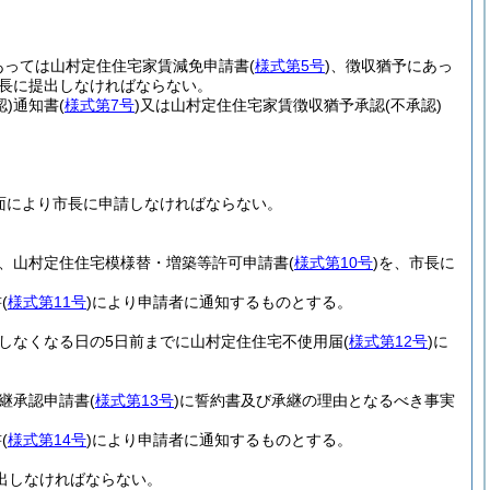
あっては山村定住住宅家賃減免申請書
(
様式第5号
)
、徴収猶予にあっ
長に提出しなければならない。
認)
通知書
(
様式第7号
)
又は山村定住住宅家賃徴収猶予承認
(不承認)
面により市長に申請しなければならない。
、山村定住住宅模様替・増築等許可申請書
(
様式第10号
)
を、市長に
書
(
様式第11号
)
により申請者に通知するものとする。
しなくなる日の5日前までに山村定住住宅不使用届
(
様式第12号
)
に
継承認申請書
(
様式第13号
)
に誓約書及び承継の理由となるべき事実
書
(
様式第14号
)
により申請者に通知するものとする。
出しなければならない。