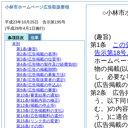
小林市ホームページ広告取扱要領
○小林市
平成23年10月25日 告示第195号
(平成28年4月1日施行)
(趣旨)
条項目次
沿革
第1条
この
本則
第1条
(趣旨)
告示第18
第2条
(広告掲載の基準)
第3条
(広告掲載の位置等)
ホームペー
第4条
(広告物の製作及び経費負担)
物の掲載
(
第5条
(広告の掲載期間)
第6条
(広告掲載の募集方法)
し、必要な
第7条
(広告取扱業者の選定)
(広告掲載の
第8条
(広告掲載の申込み)
第9条
(広告掲載の審査)
第2条
広告
第10条
(審査結果の通知)
う。以下同
第11条
(掲載内容の修正)
第12条
(掲載の停止等)
む。)
の内
第13条
(広告掲載料の支払)
う。)
に適
第14条
(広告掲載料の還付)
第15条
(リンク先の変更)
(広告掲載の
第16条
(その他)