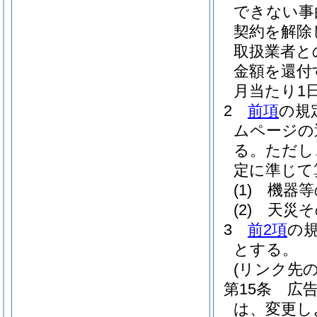
できない事
契約を解除
取扱業者と
金額を還付
月当たり1
2
前項
の規
ムページの
る。
ただし
定に準じて
(1)
機器等
(2)
天災そ
3
前2項
の
とする。
(リンク先の
第15条
広
は、変更し