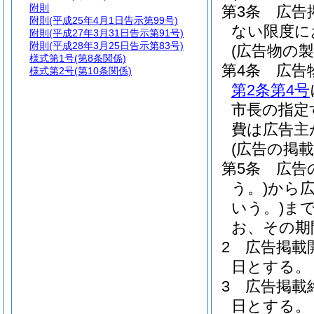
附則
第3条
広告
附則
(平成25年4月1日告示第99号)
ない限度に
附則
(平成27年3月31日告示第91号)
附則
(平成28年3月25日告示第83号)
(広告物の
様式第1号
(第8条関係)
第4条
広告
様式第2号
(第10条関係)
第2条第4号
市長の指定
費は広告主
(広告の掲載
第5条
広告
う。)
から
いう。)
ま
お、その期
2
広告掲載
日とする。
3
広告掲載
日とする。