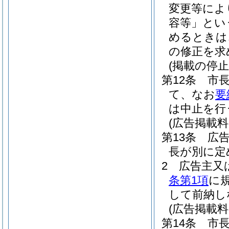
変更等によ
容等」とい
めるときは
の修正を求
(掲載の停止
第12条
市
て、なお
要
は中止を行
(広告掲載料
第13条
広
長が別に定
2
広告主又
条第1項
に
して前納し
(広告掲載料
第14条
市