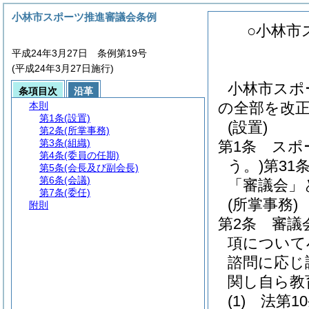
小林市スポーツ推進審議会条例
○小林市
平成24年3月27日 条例第19号
(平成24年3月27日施行)
小林市スポー
条項目次
沿革
の全部を改
本則
第1条
(設置)
(設置)
第2条
(所掌事務)
第3条
(組織)
第1条
スポ
第4条
(委員の任期)
う。)
第31
第5条
(会長及び副会長)
第6条
(会議)
「審議会」
第7条
(委任)
(所掌事務)
附則
第2条
審議
項について
諮問に応じ
関し自ら教
(1)
法第1