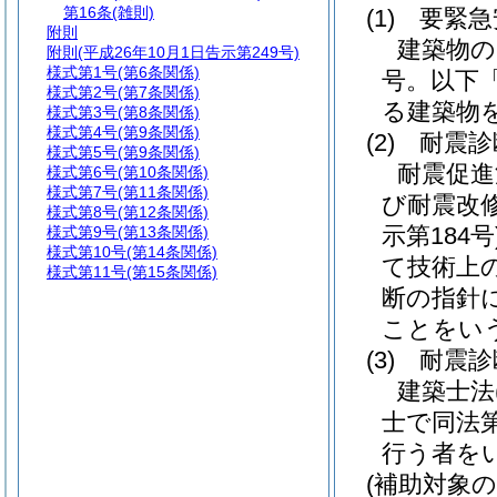
第16条
(雑則)
(1)
要緊急
附則
建築物の
附則
(平成26年10月1日告示第249号)
様式第1号
(第6条関係)
号。以下
様式第2号
(第7条関係)
る建築物
様式第3号
(第8条関係)
様式第4号
(第9条関係)
(2)
耐震診
様式第5号
(第9条関係)
耐震促進
様式第6号
(第10条関係)
様式第7号
(第11条関係)
び耐震改
様式第8号
(第12条関係)
示第184号
様式第9号
(第13条関係)
様式第10号
(第14条関係)
て技術上
様式第11号
(第15条関係)
断の指針
ことをい
(3)
耐震診
建築士法
士で同法
行う者を
(補助対象