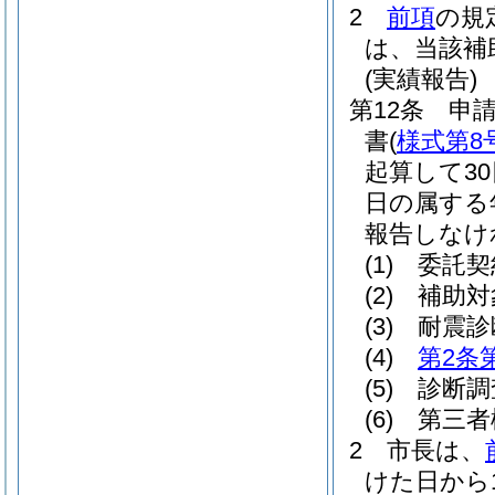
2
前項
の規
は、当該補
(実績報告)
第12条
申
書
(
様式第8
起算して3
日の属する
報告しなけ
(1)
委託契
(2)
補助対
(3)
耐震診
(4)
第2条
(5)
診断調
(6)
第三者
2
市長は、
けた日から