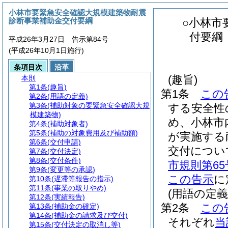
小林市要緊急安全確認大規模建築物耐震
診断事業補助金交付要綱
○小林市
付要綱
平成26年3月27日 告示第84号
(平成26年10月1日施行)
条項目次
沿革
(趣旨)
本則
第1条
(趣旨)
第1条
この
第2条
(用語の定義)
第3条
(補助対象の要緊急安全確認大規
する安全性
模建築物)
め、小林市
第4条
(補助対象者)
第5条
(補助の対象費用及び補助額)
が実施する
第6条
(交付申請)
交付につい
第7条
(交付決定)
第8条
(交付条件)
市規則第6
第9条
(変更等の承認)
この告示
に
第10条
(遅滞等報告の指示)
第11条
(事業の取りやめ)
(用語の定義
第12条
(実績報告)
第2条
この
第13条
(補助金の確定)
第14条
(補助金の請求及び交付)
それぞれ
当
第15条
(交付決定の取消し等)