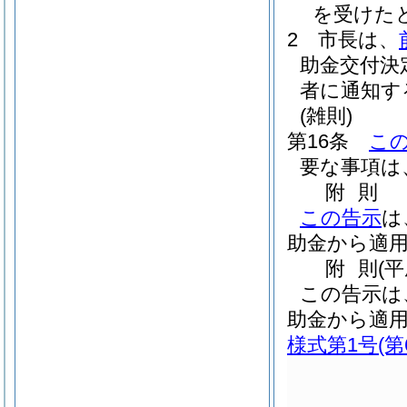
を受けた
2
市長は、
助金交付決
者に通知す
(雑則)
第16条
こ
要な事項は
附
則
この告示
は
助金から適
附
則
(
この告示は
助金から適
様式第1号
(