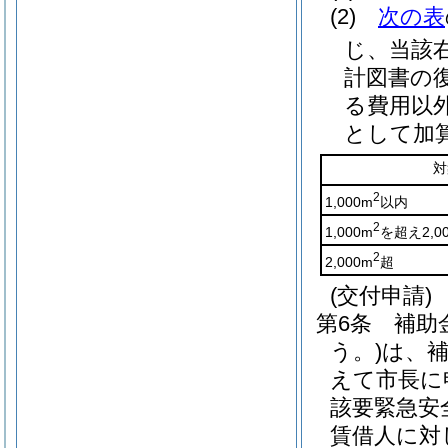
(2)
次の表
じ、当該
計図書の
る費用以
として加
対
2
1,000m
以内
2
1,000m
を超え2,0
2
2,000m
超
(交付申請)
第6条
補助
う。)
は、
えて市長に
該要緊急安
賃借人に対