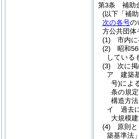
第3条
補助
(以下「補
次の各号
の
方公共団体
(1)
市内に
(2)
昭和5
している
(3)
次に掲
ア
建築
号)
によ
条の規定
構造方法
イ
過去
大規模建
(4)
原則と
築基準法