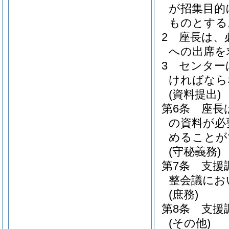
が招集目的
ものとする
2
座長は、
への出席を
3
センター
ければなら
(資料提出)
第6条
座長
の資料が必
めることが
(守秘義務)
第7条
支援
整会議にお
(庶務)
第8条
支援
(その他)