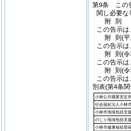
第9条
この
関し必要な
附
則
この告示は
附
則
(
この告示は
附
則
(
この告示は
附
則
(
この告示は
別表
(第4条関
小林公共職業安定
社会福祉法人小林
小林市地域包括支
のじり地域包括支
小林市健康福祉部