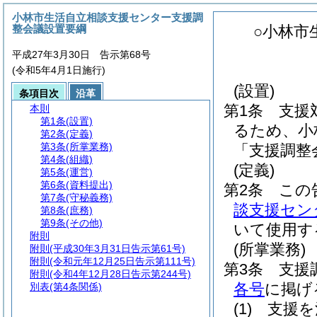
小林市生活自立相談支援センター支援調
整会議設置要綱
○小林市
平成27年3月30日 告示第68号
(令和5年4月1日施行)
(設置)
条項目次
沿革
第1条
支援
本則
第1条
(設置)
るため、小
第2条
(定義)
第3条
(所掌業務)
「支援調整
第4条
(組織)
(定義)
第5条
(運営)
第6条
(資料提出)
第2条
この
第7条
(守秘義務)
談支援セン
第8条
(庶務)
第9条
(その他)
いて使用す
附則
(所掌業務)
附則
(平成30年3月31日告示第61号)
附則
(令和元年12月25日告示第111号)
第3条
支援
附則
(令和4年12月28日告示第244号)
各号
に掲げ
別表
(第4条関係)
(1)
支援を