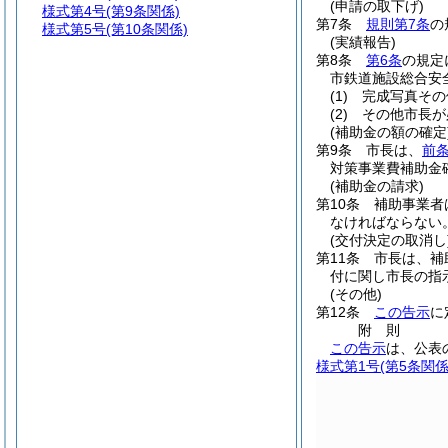
(申請の取下げ)
様式第4号
(第9条関係)
第7条
規則第7条
の
様式第5号
(第10条関係)
(実績報告)
第8条
第6条
の規定
市鉄道施設総合安
(1)
完成写真その
(2)
その他市長が
(補助金の額の確定
第9条
市長は、
前
対策事業費補助金
(補助金の請求)
第10条
補助事業者
なければならない
(交付決定の取消し
第11条
市長は、補
付に関し市長の指
(その他)
第12条
この告示
に
附
則
この告示
は、公表
様式第1号
(第5条関係