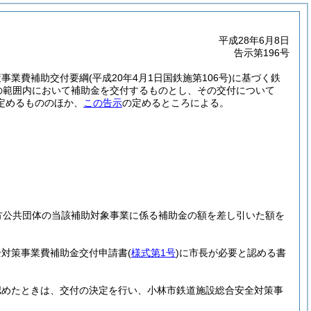
平成28年6月8日
告示第196号
策事業費補助交付要綱
(平成20年4月1日国鉄施第106号)
に基づく鉄
の範囲内において補助金を交付するものとし、その交付について
定めるもののほか、
この告示
の定めるところによる。
。
方公共団体の当該補助対象事業に係る補助金の額を差し引いた額を
全対策事業費補助金交付申請書
(
様式第1号
)
に市長が必要と認める書
認めたときは、交付の決定を行い、小林市鉄道施設総合安全対策事