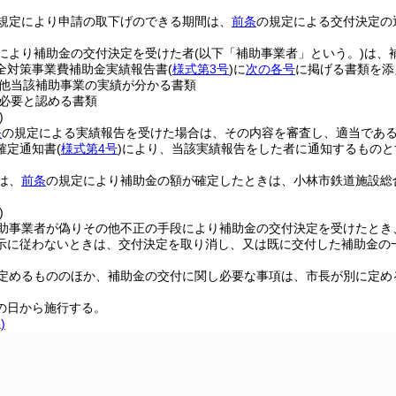
規定により申請の取下げのできる期間は、
前条
の規定による交付決定の
により補助金の交付決定を受けた者
(以下「補助事業者」という。)
は、
全対策事業費補助金実績報告書
(
様式第3号
)
に
次の各号
に掲げる書類を添
他当該補助事業の実績が分かる書類
必要と認める書類
)
条
の規定による実績報告を受けた場合は、その内容を審査し、適当であ
確定通知書
(
様式第4号
)
により、当該実績報告をした者に通知するものと
は、
前条
の規定により補助金の額が確定したときは、小林市鉄道施設総
。
)
助事業者が偽りその他不正の手段により補助金の交付決定を受けたとき
示に従わないときは、交付決定を取り消し、又は既に交付した補助金の
定めるもののほか、補助金の交付に関し必要な事項は、市長が別に定め
の日から施行する。
)