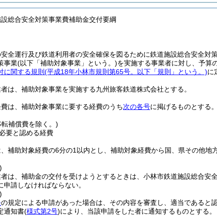
施設総合安全対策事業費補助金交付要綱
の安全運行及び鉄道利用者の安全確保を図るために鉄道施設総合安全対
策事業
(以下「補助対象事業」という。)
を実施する事業者に対し、予算
付に関する規則
(平成18年小林市規則第65号。以下「規則」という。)
に
業者は、補助対象事業を実施する九州旅客鉄道株式会社とする。
経費は、補助対象事業に要する経費のうち
次の各号
に掲げるものとする
移転補償費を除く。)
必要と認める経費
は、補助対象経費の6分の1以内とし、補助対象経費から国、県その他地
)
業者は、補助金の交付を受けようとするときは、小林市鉄道施設総合安
に申請しなければならない。
)
条
の規定による申請があった場合は、その内容を審査し、適当であると
定通知書
(
様式第2号
)
により、当該申請をした者に通知するものとする。