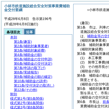
小林市鉄道施設総合安全対策事業費補助
金交付要綱
○小林市鉄道
平成28年6月8日 告示第196号
(趣旨)
(平成28年6月8日施行)
第1条
市は、列車
道施設総合安全対
条項目次
沿革
は、
補助金等の交
本則
(補助対象事業者)
第1条
(趣旨)
第2条
補助対象事
第2条
(補助対象事業者)
(補助対象経費)
第3条
(補助対象経費)
第3条
補助金対象
第4条
(補助金の額)
(1)
本工事費
第5条
(補助金の交付申請)
(2)
附帯工事費
(
第6条
(補助金の交付決定)
(3)
その他市長が
第7条
(申請の取下げ)
(補助金の額)
第8条
(実績報告)
第4条
補助金の額
第9条
(補助金の額の確定)
限度とする。
第10条
(補助金の請求)
(補助金の交付申請
第11条
(交付決定の取消し)
第5条
補助対象事
第12条
(その他)
類を添えて、市長
附則
(補助金の交付決定
様式第1号
(第5条関係)
第6条
市長は、
前
様式第2号
(第6条関係)
業費補助金交付決
様式第3号
(第8条関係)