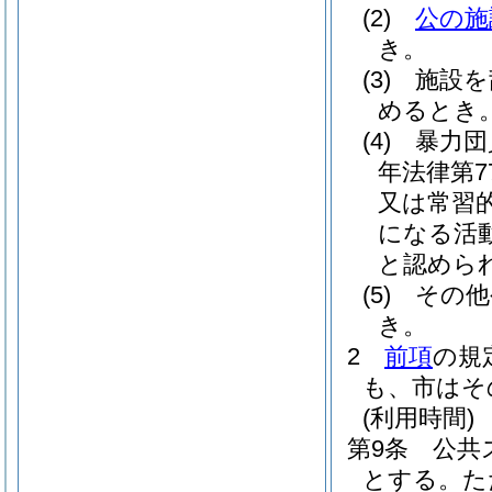
(2)
公の施
き。
(3)
施設を
めるとき
(4)
暴力団
年法律第7
又は常習
になる活
と認めら
(5)
その他
き。
2
前項
の規
も、市はそ
(利用時間)
第9条
公共
とする。
た