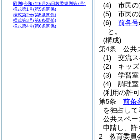
附則
(令和7年6月25日教委規則第7号)
(4)
市民の
様式第1号
(第5条関係)
(5)
市民の
様式第2号
(第5条関係)
様式第3号
(第6条関係)
(6)
前各号
様式第4号
(第6条関係)
と。
(構成)
第4条
公共
(1)
交流ス
(2)
キッズ
(3)
学習室
(4)
調理室
(利用の許可
第5条
前条
を独占して
公共スペー
申請し、許
2
教育委員