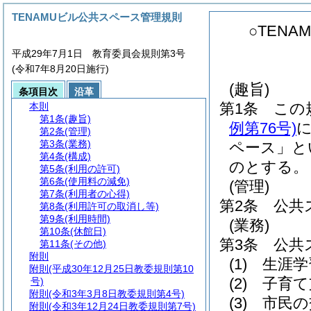
TENAMUビル公共スペース管理規則
○TEN
平成29年7月1日 教育委員会規則第3号
(令和7年8月20日施行)
(趣旨)
条項目次
沿革
第1条
この
本則
第1条
(趣旨)
例第76号)
に
第2条
(管理)
第3条
(業務)
ペース」と
第4条
(構成)
のとする。
第5条
(利用の許可)
第6条
(使用料の減免)
(管理)
第7条
(利用者の心得)
第2条
公共
第8条
(利用許可の取消し等)
第9条
(利用時間)
(業務)
第10条
(休館日)
第3条
公共
第11条
(その他)
附則
(1)
生涯学
附則
(平成30年12月25日教委規則第10
(2)
子育て
号)
附則
(令和3年3月8日教委規則第4号)
(3)
市民の
附則
(令和3年12月24日教委規則第7号)