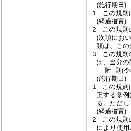
(施行期日)
1
この規則
(経過措置)
2
この規則
(次項にお
類は、この
3
この規則
は、当分の
附
則
(
(施行期日)
1
この規則
正する条例
る。
ただし
(経過措置)
2
この規則
により使用