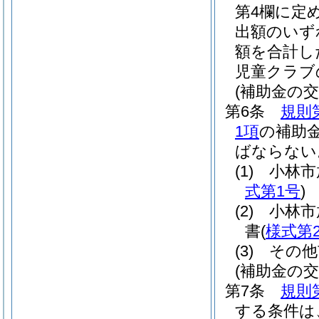
第4欄に定
出額のいず
額を合計し
児童クラブ
(補助金の交
第6条
規則
1項
の補助
ばならない
(1)
小林市
式第1号
)
(2)
小林市
書
(
様式第
(3)
その他
(補助金の交
第7条
規則
する条件は