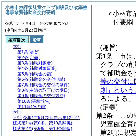
小林市放課後児童クラブ創設及び改築整
備事業費補助金交付要綱
○小林市
付要綱
令和元年7月4日 告示第30号の2
(令和4年5月23日施行)
条項目次
沿革
(趣旨)
本則
第1条
(趣旨)
第1条
市は
第2条
(定義)
第3条
(補助対象者)
クラブの創
第4条
(補助対象事業)
て補助金を
第5条
(補助金の額)
第6条
(補助金の交付申請)
等の交付に
第7条
(補助金の交付の条件)
則」という
第8条
(申請の取下げの期日)
第9条
(補助金の交付方法)
ろによる。
第10条
(実績報告)
(定義)
第11条
(その他)
附則
第2条
この
附則
(令和4年5月23日告示第128号)
児童健全育
様式第1号
(第6条、第10条関係)
様式第2号
(第6条、第10条関係)
第2項に規