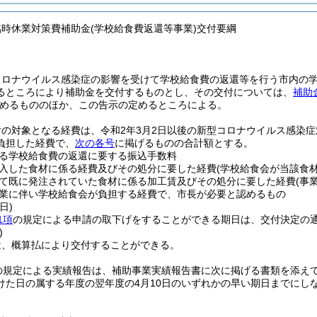
臨時休業対策費補助金(学校給食費返還等事業)交付要綱
コロナウイルス感染症の影響を受けて学校給食費の返還等を行う市内の
るところにより補助金を交付するものとし、その交付については、
補助
めるもののほか、この告示の定めるところによる。
付の対象となる経費は、令和2年3月2日以後の新型コロナウイルス感染
負担した経費で、
次の各号
に掲げるものの合計額とする。
る学校給食費の返還に要する振込手数料
入した食材に係る経費及びその処分に要した経費
(学校給食会が当該食
て既に発注されていた食材に係る加工賃及びその処分に要した経費
(事
業に伴い学校給食会が負担する経費で、市長が必要と認めるもの
日)
1項
の規定による申請の取下げをすることができる期日は、交付決定の通
)
は、概算払により交付することができる。
の規定による実績報告は、補助事業実績報告書に次に掲げる書類を添えて
けた日の属する年度の翌年度の4月10日のいずれかの早い期日までにし