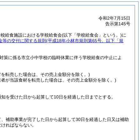
令和2年7月15日
告示第145号
学校給食施設における学校給食会
(以下「学校給食会」という。)
に
金等の交付に関する規則
(平成18年小林市規則第65号。以下「規
症対策に係る市立小中学校の臨時休業に伴う学校給食の中止によ
材を転売した場合は、その売上金額分を除く。)
業者が当該食材を転売した場合は、その売上金額分を除く。)
知を受けた日から起算して10日を経過した日までとする。
、補助事業が完了した日から起算して30日を経過した日又は補助
なければならない。