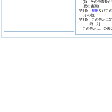
(3)
その他市長が
(提出書類)
第6条
規則
及びこ
(その他)
第7条
この告示に
附
則
この告示は、公表