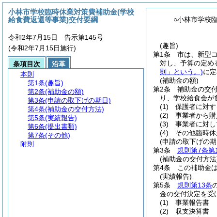
小林市学校臨時休業対策費補助金(学校
給食費返還等事業)交付要綱
○小林市学校
令和2年7月15日 告示第145号
(趣旨)
(令和2年7月15日施行)
第1条
市は、新型
対し、予算の定め
条項目次
沿革
則」という。)
に定
本則
(補助金の額)
第1条
(趣旨)
第2条
補助金の交
第2条
(補助金の額)
り、学校給食会が
第3条
(申請の取下げの期日)
(1)
保護者に対す
第4条
(補助金の交付方法)
(2)
事業者から購
第5条
(実績報告)
(3)
事業者に対し
第6条
(提出書類)
(4)
その他臨時休
第7条
(その他)
(申請の取下げの期
附則
第3条
規則第7条第
(補助金の交付方法
第4条
この補助金
(実績報告)
第5条
規則第13条
金の交付決定を受
(1)
事業報告書
(2)
収支決算書