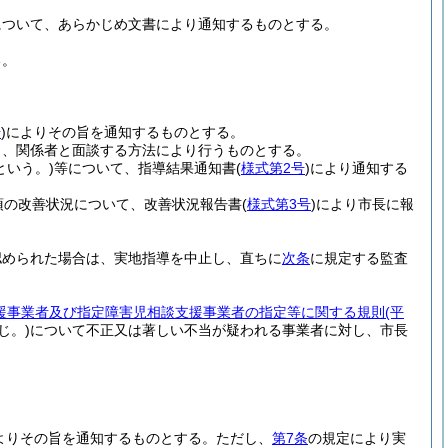
について、あらかじめ文書により通知するものとする。
る。
号
)
によりその旨を通知するものとする。
し、関係者と面談する方法により行うものとする。
という。)
等について、指導結果通知書
(
様式第2号
)
により通知する
項の改善状況について、改善状況報告書
(
様式第3号
)
により市長に報
認められた場合は、実地指導を中止し、直ちに
次条
に規定する監査
援事業者及び指定障害児相談支援事業者の指定等に関する規則
(平
じ。)
について不正又は著しい不当が疑われる事業者に対し、市長
よりその旨を通知するものとする。
ただし、
第7条
の規定により実