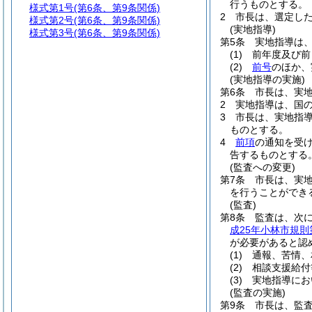
行うものとする。
様式第1号
(第6条、第9条関係)
2
市長は、選定し
様式第2号
(第6条、第9条関係)
(実地指導)
様式第3号
(第6条、第9条関係)
第5条
実地指導は
(1)
前年度及び前
(2)
前号
のほか、
(実地指導の実施)
第6条
市長は、実
2
実地指導は、国
3
市長は、実地指
ものとする。
4
前項
の通知を受
告するものとする
(監査への変更)
第7条
市長は、実
を行うことができ
(監査)
第8条
監査は、次
成25年小林市規則第
が必要があると認
(1)
通報、苦情、
(2)
相談支援給付
(3)
実地指導にお
(監査の実施)
第9条
市長は、監