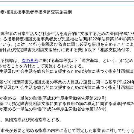
特定相談支援事業者等指導監査実施要綱
、障害者の日常生活及び社会生活を総合的に支援するための法律
(平成1
定する指定特定相談支援事業者及び児童福祉法
(昭和22年法律第164号)
第
という。)
に対して行う指導及び監査に関し必要な事項を定めることによ
給付及び指定障害児相談支援給付に要する費用
(以下「相談支援給付等」
する指導は、
次の各号
に掲げる基準等
(以下「運営基準」という。)
に定め
させることを方針として実施するものとする。
生活及び社会生活を総合的に支援するための法律に基づく指定計画相談
基づく指定障害児相談支援の事業の人員及び運営に関する基準
(平成24
生活及び社会生活を総合的に支援するための法律に基づく指定計画相談
が定める一単位の単価
(平成18年厚生労働省告示第539号)
基づく指定障害児相談支援に要する費用の額の算定に関する基準
(平成
が定める一単位の単価
(平成24年厚生労働省告示第128号)
は、集団指導及び実地指導とする。
、市長が必要と認める指導の内容に応じて選定した事業者に対して行う