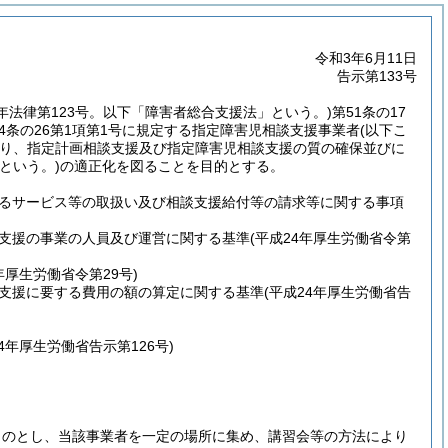
令和3年6月11日
告示第133号
7年法律第123号。以下「障害者総合支援法」という。)
第51条の17
24条の26第1項第1号に規定する指定障害児相談支援事業者
(以下こ
り、指定計画相談支援及び指定障害児相談支援の質の確保並びに
という。)
の適正化を図ることを目的とする。
るサービス等の取扱い及び相談支援給付等の請求等に関する事項
支援の事業の人員及び運営に関する基準
(平成24年厚生労働省令第
年厚生労働省令第29号)
支援に要する費用の額の算定に関する基準
(平成24年厚生労働省告
24年厚生労働省告示第126号)
ものとし、当該事業者を一定の場所に集め、講習会等の方法により