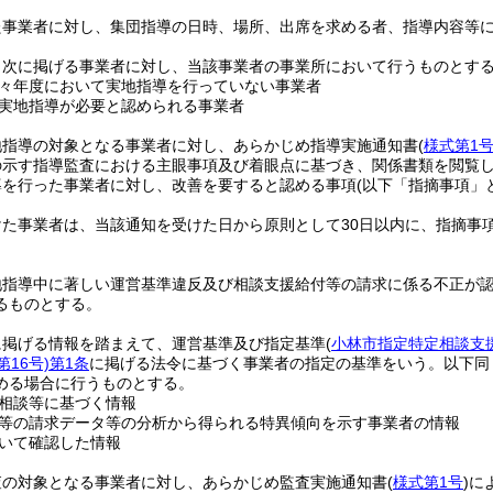
た事業者に対し、集団指導の日時、場所、出席を求める者、指導内容等
、次に掲げる事業者に対し、当該事業者の事業所において行うものとす
々年度において実地指導を行っていない事業者
実地指導が必要と認められる事業者
地指導の対象となる事業者に対し、あらかじめ指導実施通知書
(
様式第1
の示す指導監査における主眼事項及び着眼点に基づき、関係書類を閲覧
導を行った事業者に対し、改善を要すると認める事項
(以下「指摘事項」
けた事業者は、当該通知を受けた日から原則として30日以内に、指摘事
。
地指導中に著しい運営基準違反及び相談支援給付等の請求に係る不正が
るものとする。
に掲げる情報を踏まえて、運営基準及び指定基準
(
小林市指定特定相談支
16号)
第1条
に掲げる法令に基づく事業者の指定の基準をいう。以下同
める場合に行うものとする。
相談等に基づく情報
等の請求データ等の分析から得られる特異傾向を示す事業者の情報
いて確認した情報
査の対象となる事業者に対し、あらかじめ監査実施通知書
(
様式第1号
)
に