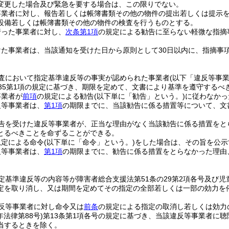
変更した場合及び緊急を要する場合は、この限りでない。
事業者に対し、報告若しくは帳簿書類その他の物件の提出若しくは提示
設備若しくは帳簿書類その他の物件の検査を行うものとする。
行った事業者に対し、
次条第1項
の規定による勧告に至らない軽微な指摘
けた事業者は、当該通知を受けた日から原則として30日以内に、指摘事
。
査において指定基準違反等の事実が認められた事業者
(以下「違反等事業
の35第1項の規定に基づき、期限を定めて、文書により基準を遵守するべ
事業者が
前項
の規定による勧告
(以下単に「勧告」という。)
に従わなかっ
反等事業者は、
第1項
の期限までに、当該勧告に係る措置等について、文
告を受けた違反等事業者が、正当な理由がなく当該勧告に係る措置をと
とるべきことを命ずることができる。
規定による命令
(以下単に「命令」という。)
をした場合は、その旨を公示
反等事業者は、
第1項
の期限までに、勧告に係る措置をとらなかった理由
定基準違反等の内容等が障害者総合支援法第51条の29第2項各号及び児
定を取り消し、又は期間を定めてその指定の全部若しくは一部の効力を
反等事業者に対し命令又は
前条
の規定による指定の取消し若しくは効力
年法律第88号)
第13条第1項各号の規定に基づき、当該違反等事業者に
当するときを除く。