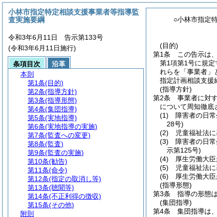
小林市指定特定相談支援事業者等指導監
査実施要綱
○小林市指定
令和3年6月11日 告示第133号
(目的)
(令和3年6月11日施行)
第1条
この告示は
第1項第1号に規
条項目次
沿革
れらを「事業者」
本則
指定計画相談支援
第1条
(目的)
(指導方針)
第2条
(指導方針)
第2条
事業者に対
第3条
(指導形態)
について周知徹底
第4条
(集団指導)
(1)
障害者の日常
第5条
(実地指導)
28号)
第6条
(実地指導の実施)
(2)
児童福祉法に
第7条
(監査への変更)
(3)
障害者の日常
第8条
(監査)
示第125号)
第9条
(監査の実施)
(4)
厚生労働大臣
第10条
(勧告)
(5)
児童福祉法に
第11条
(命令)
(6)
厚生労働大臣
第12条
(指定の取消し等)
(指導形態)
第13条
(聴聞等)
第3条
指導の形態
第14条
(不正利得の徴収)
(集団指導)
第15条
(その他)
第4条
集団指導は
附則