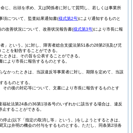
を命じ、出頭を求め、又は関係者に対して質問し、若しくは事業所
事項について、監査結果通知書
(
様式第2号
)
により通知するものと
項の改善状況について、改善状況報告書
(
様式第3号
)
により市長に報
者」という。)
に対し、障害者総合支援法第51条の28第2項及び児
きことを勧告することができる。
たときは、その旨を公表することができる。
書により市長に報告するものとする。
らなかったときは、当該違反等事業者に対し、期限を定めて、当該
するものとする。
、その後の対応等について、文書により市長に報告するものとす
童福祉法第24条の36第1項各号のいずれかに該当する場合は、違反
停止することができる。
の停止
(以下「指定の取消し等」という。)
をしようとするときは、
聴聞又は弁明の機会の付与をするものとする。
ただし、同条第2項各