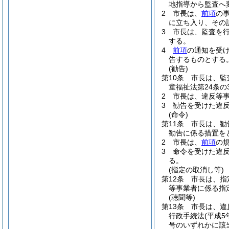
地指導から監査へ
2
市長は、
前項
の
に立ち入り、その
3
市長は、監査を
する。
4
前項
の通知を受
告するものとする
(勧告)
第10条
市長は、監
童福祉法第24条
2
市長は、違反等
3
勧告を受けた違
(命令)
第11条
市長は、勧
勧告に係る措置を
2
市長は、
前項
の
3
命令を受けた違
る。
(指定の取消し等)
第12条
市長は、指
等事業者に係る指
(聴聞等)
第13条
市長は、違
行政手続法
(平成5
号のいずれかに該