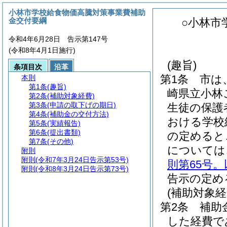
小林市学校給食物価高騰対策事業費補助
金交付要綱
○小林市
令和4年6月28日 告示第147号
(令和8年4月1日施行)
(趣旨)
条項目次
沿革
第1条
市は
本則
第1条
(趣旨)
崎県立小林
第2条
(補助対象経費)
第3条
(申請の取下げの期日)
生徒の保護
第4条
(補助金の交付方法)
おける学校
第5条
(実績報告)
第6条
(提出書類)
の定めると
第7条
(その他)
については
附則
附則
(令和7年3月24日告示第53号)
則第65号
附則
(令和8年3月24日告示第73号)
告示の定め
(補助対象経
第2条
補助
した経費で