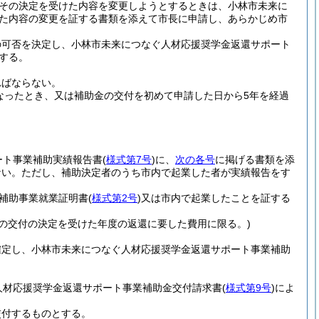
その決定を受けた内容を変更しようとするときは、小林市未来に
た内容の変更を証する書類を添えて市長に申請し、あらかじめ市
の可否を決定し、小林市未来につなぐ人材応援奨学金返還サポート
する。
ればならない。
なったとき、又は補助金の交付を初めて申請した日から5年を経過
ート事業補助実績報告書
(
様式第7号
)
に、
次の各号
に掲げる書類を添
ない。
ただし、補助決定者のうち市内で起業した者が実績報告をす
補助事業就業証明書
(
様式第2号
)
又は市内で起業したことを証する
の交付の決定を受けた年度の返還に要した費用に限る。)
確定し、小林市未来につなぐ人材応援奨学金返還サポート事業補助
人材応援奨学金返還サポート事業補助金交付請求書
(
様式第9号
)
によ
交付するものとする。