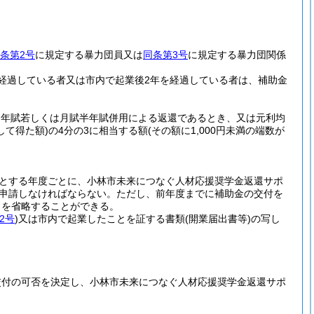
条第2号
に規定する暴力団員又は
同条第3号
に規定する暴力団関係
経過している者又は市内で起業後2年を経過している者は、補助金
、年賦若しくは月賦半年賦併用による返還であるとき、又は元利均
て得た額)
の4分の3に相当する額
(その額に1,000円未満の端数が
とする年度ごとに、小林市未来につなぐ人材応援奨学金返還サポ
申請しなければならない。
ただし、前年度までに補助金の交付を
出を省略することができる。
2号
)
又は市内で起業したことを証する書類
(開業届出書等)
の写し
交付の可否を決定し、小林市未来につなぐ人材応援奨学金返還サポ