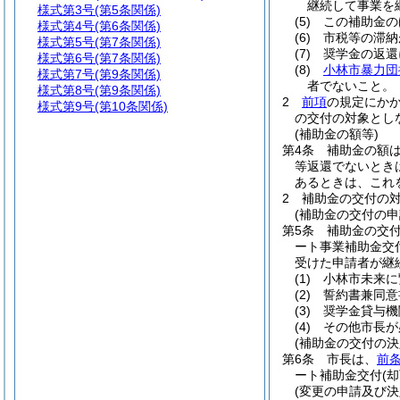
継続して事業を
様式第3号
(第5条関係)
(5)
この補助金の
様式第4号
(第6条関係)
(6)
市税等の滞納
様式第5号
(第7条関係)
(7)
奨学金の返還
様式第6号
(第7条関係)
(8)
小林市暴力団
様式第7号
(第9条関係)
者でないこと。
様式第8号
(第9条関係)
2
前項
の規定にか
様式第9号
(第10条関係)
の交付の対象とし
(補助金の額等)
第4条
補助金の額
等返還でないとき
あるときは、これ
2
補助金の交付の対
(補助金の交付の申
第5条
補助金の交
ート事業補助金交
受けた申請者が継
(1)
小林市未来に
(2)
誓約書兼同意
(3)
奨学金貸与機
(4)
その他市長が
(補助金の交付の決
第6条
市長は、
前
ート補助金交付
(却
(変更の申請及び決