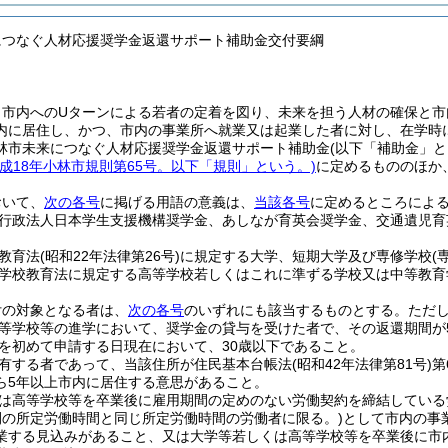
につなぐ人材応援奨学金返還サポート補助金交付要綱
、市内へのUターンによる若者の定着を図り、未来を担う人材の確保と市
内に居住し、かつ、市内の事業所へ就業又は起業した者に対し、在学時
林市未来につなぐ人材応援奨学金返還サポート補助金
(以下「補助金」と
平成18年小林市規則第65号。以下「規則」という。)
に定めるもののほか
おいて、
次の各号
に掲げる用語の意義は、
当該各号
に定めるところによ
行政法人日本学生支援機構奨学金、あしなが育英会奨学金、交通遺児育
教育法
(昭和22年法律第26号)
に規定する大学、短期大学及び専修学校
(
学校教育法に規定する高等学校若しくはこれに準ずる学校又は中等教育
付の対象となる者は、
次の各号
のいずれにも該当するものとする。
ただ
等学校等の進学において、奨学金の貸与を受けた者で、その返還期間が
を初めて申請する日現在において、30歳以下であること。
有する者であって、当該住所が住民基本台帳法
(昭和42年法律第81号)
第
ら5年以上市内に居住する意思があること。
は高等学校等を卒業後に雇用期間の定めのない労働契約を締結している
間の所定労働時間と同じ所定労働時間の労働者に限る。)
として市内の事
業する見込みがあること、又は大学等若しくは高等学校等を卒業後に市