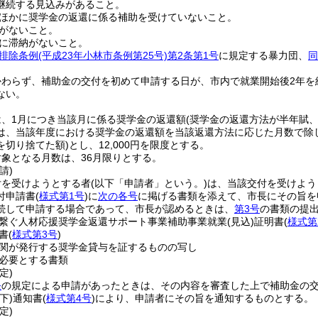
継続する見込みがあること。
ほかに奨学金の返還に係る補助を受けていないこと。
がないこと。
に滞納がないこと。
排除条例
(平成23年小林市条例第25号)
第2条第1号
に規定する暴力団、
同
かわらず、補助金の交付を初めて申請する日が、市内で就業開始後2年を
ない。
は、1月につき当該月に係る奨学金の返還額
(奨学金の返還方法が半年賦
は、当該年度における奨学金の返還額を当該返還方法に応じた月数で除し
を切り捨てた額)
とし、12,000円を限度とする。
象となる月数は、36月限りとする。
請)
付を受けようとする者
(以下「申請者」という。)
は、当該交付を受けよう
付申請書
(
様式第1号
)
に
次の各号
に掲げる書類を添えて、市長にその旨を
続して申請する場合であって、市長が認めるときは、
第3号
の書類の提
繋ぐ人材応援奨学金返還サポート事業補助事業就業
(見込)
証明書
(
様式第
書
(
様式第3号
)
関が発行する奨学金貸与を証するものの写し
必要とする書類
定)
条
の規定による申請があったときは、その内容を審査した上で補助金の
下)
通知書
(
様式第4号
)
により、申請者にその旨を通知するものとする。
定)