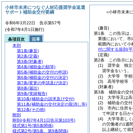
小林市未来につなぐ人材応援奨学金返還
サポート補助金交付要綱
○小林市未来
令和6年3月22日 告示第57号
(趣旨)
(令和7年4月1日施行)
第1条
この告示は
業後において、市
条項目次
沿革
範囲内において小
本則
付に関する規則
(
第1条
(趣旨)
(定義)
第2条
(定義)
第2条
この告示に
第3条
(対象者)
(1)
奨学金 独立
第4条
(補助金の額等)
奨学金をいう。
第5条
(補助金の交付の申請)
(2)
大学等 学校
第6条
(補助金の交付の決定)
(3)
高等学校等 
第7条
(変更の申請及び決定)
(対象者)
第8条
(届出)
第3条
補助金の交
第9条
(実績報告)
(1)
大学等又は高
第10条
(補助金の請求及び交付)
(2)
補助金の交付
第11条
(補助金の交付決定の取消し等)
(3)
市内に住所を
第12条
(その他)
て申請する日か
附則
(4)
大学等若しく
附則
(令和7年4月1日告示第103号)
の労働者の1週
様式第1号
(第5条関係)
以上継続して就
様式第2号
(第5条、第9条関係)