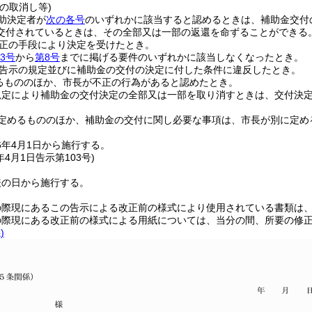
の取消し等)
助決定者が
次の各号
のいずれかに該当すると認めるときは、補助金交付
交付されているときは、その全部又は一部の返還を命ずることができる
正の手段により決定を受けたとき。
3号
から
第8号
までに掲げる要件のいずれかに該当しなくなったとき。
告示の規定並びに補助金の交付の決定に付した条件に違反したとき。
るもののほか、市長が不正の行為があると認めたとき。
規定により補助金の交付決定の全部又は一部を取り消すときは、交付決
定めるもののほか、補助金の交付に関し必要な事項は、市長が別に定め
6年4月1日から施行する。
年4月1日
告示第103号)
表の日から施行する。
の際現にあるこの告示による改正前の様式により使用されている書類は
の際現にある改正前の様式による用紙については、当分の間、所要の修
)