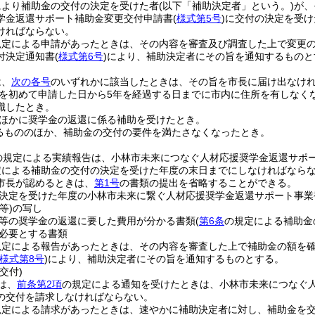
により補助金の交付の決定を受けた者
(以下「補助決定者」という。)
が、
学金返還サポート補助金変更交付申請書
(
様式第5号
)
に交付の決定を受け
ければならない。
規定による申請があったときは、その内容を審査及び調査した上で変更
付決定通知書
(
様式第6号
)
により、補助決定者にその旨を通知するものと
は、
次の各号
のいずれかに該当したときは、その旨を市長に届け出なけ
を初めて申請した日から5年を経過する日までに市内に住所を有しなく
職したとき。
ほかに奨学金の返還に係る補助を受けたとき。
るもののほか、補助金の交付の要件を満たさなくなったとき。
の規定による実績報告は、小林市未来につなぐ人材応援奨学金返還サポ
定による補助金の交付の決定を受けた年度の末日までにしなければなら
市長が認めるときは、
第1号
の書類の提出を省略することができる。
決定を受けた年度の小林市未来に繋ぐ人材応援奨学金返還サポート事業
等)
の写し
等の奨学金の返還に要した費用が分かる書類
(
第6条
の規定による補助金
必要とする書類
規定による報告があったときは、その内容を審査した上で補助金の額を
様式第8号
)
により、補助決定者にその旨を通知するものとする。
交付)
は、
前条第2項
の規定による通知を受けたときは、小林市未来につなぐ
の交付を請求しなければならない。
規定による請求があったときは、速やかに補助決定者に対し、補助金を