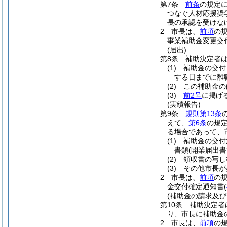
第7条
前条
の規定
つなぐ人材応援奨
長の承認を受けな
2
市長は、
前項
の
事業補助金変更交
(届出)
第8条
補助決定者
(1)
補助金の交付
する日までに離
(2)
この補助金の
(3)
前2号
に掲げ
(実績報告)
第9条
規則第13条
えて、
第6条
の規
る場合であって、
(1)
補助金の交付
書類
(開業届出書
(2)
領収書の写し
(3)
その他市長が
2
市長は、
前項
の
金交付確定通知書
(
(補助金の請求及び
第10条
補助決定者
り、市長に補助金
2
市長は、
前項
の