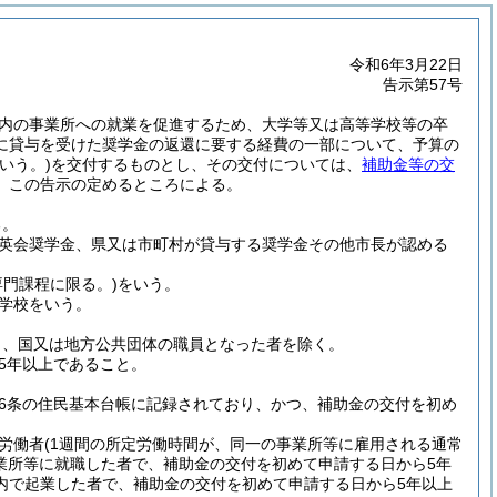
令和6年3月22日
告示第57号
内の事業所への就業を促進するため、大学等又は高等学校等の卒
に貸与を受けた奨学金の返還に要する経費の一部について、予算の
いう。)
を交付するものとし、その交付については、
補助金等の交
、この告示の定めるところによる。
る。
英会奨学金、県又は市町村が貸与する奨学金その他市長が認める
専門課程に限る。)
をいう。
学校をいう。
し、国又は地方公共団体の職員となった者を除く。
5年以上であること。
6条の住民基本台帳に記録されており、かつ、補助金の交付を初め
労働者
(1週間の所定労働時間が、同一の事業所等に雇用される通常
業所等に就職した者で、補助金の交付を初めて申請する日から5年
内で起業した者で、補助金の交付を初めて申請する日から5年以上