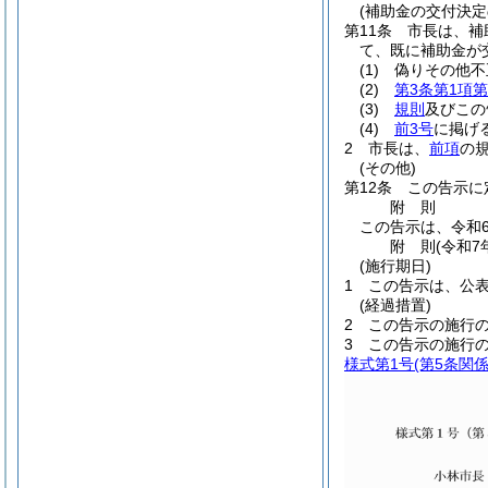
(補助金の交付決定
第11条
市長は、補
て、既に補助金が
(1)
偽りその他不
(2)
第3条第1項第
(3)
規則
及びこの
(4)
前3号
に掲げ
2
市長は、
前項
の
(その他)
第12条
この告示に
附
則
この告示は、令和
附
則
(令和7
(施行期日)
1
この告示は、公
(経過措置)
2
この告示の施行
3
この告示の施行
様式第1号
(第5条関係