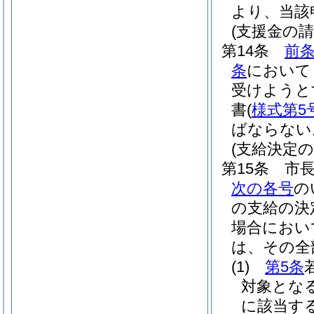
より、当該
(支援金の請
第14条
前
条
において
受けようと
書
(
様式第5
ばならない
(支給決定の
第15条
市
次の各号
の
の支給の決
場合におい
は、その全
(1)
第5条
対象とな
に該当す