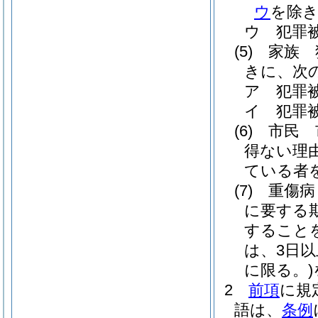
ウ
を除き
ウ
犯罪
(5)
家族 
きに、次
ア
犯罪
イ
犯罪
(6)
市民 
得ない理
ている者
(7)
重傷病
に要する
すること
は、3日
に限る。)
2
前項
に規
語は、
条例