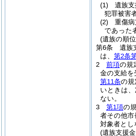
(1)
遺族支
犯罪被害
(2)
重傷病
であった
(遺族の順位
第6条
遺族
は、
第2条
2
前項
の規
金の支給を
第11条
の規
いときは、
ない。
3
第1項
の
者その他市
対象者とし
(遺族支援