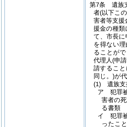
第7条
遺族
者
(以下こ
害者等支援
援金の種類
て、市長に
を得ない理
ることがで
代理人
(申
請すること
同じ。)
が
(1)
遺族支
ア
犯罪
害者の死
る書類
イ
犯罪
ったこ