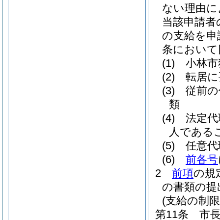
ない理由に
当該申請者
の支給を申
条において
(1)
小林市
(2)
転居に
(3)
従前の
類
(4)
法定代
人である
(5)
任意代
(6)
前各号
2
前項
の規
の書類の提
(支給の制限
第11条
市