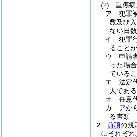
(2)
重傷病
ア
犯罪
数及び入
ない日数
イ
犯罪
ること
ウ
申請
った場合
ている
エ
法定
人であ
オ
任意
カ
ア
か
る書類
2
前項
の規
にそれぞれ