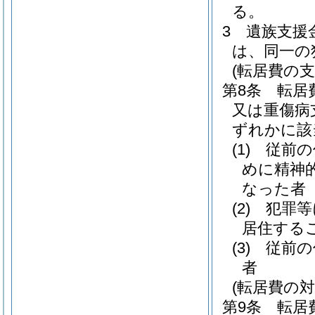
る。
3
遺族支援
は、同一の
(転居費の支
第8条
転居
又は重傷病
ずれかに該
(1)
従前の
めに精神
なった者
(2)
犯罪等
居住する
(3)
従前の
者
(転居費の
第9条
転居