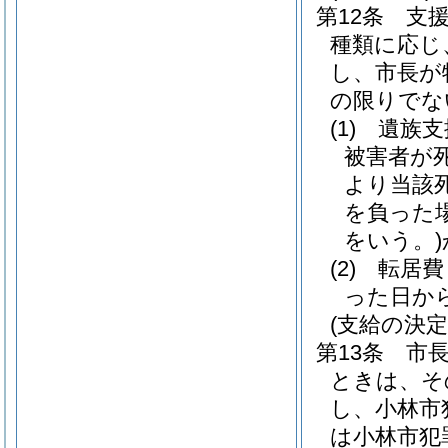
第12条
支
種類に応じ
し、市長が
の限りでな
(1)
遺族支
被害者が
より当該
を負った
をいう。)
(2)
転居費
った日か
(支給の決定
第13条
市
ときは、そ
し、小林市
は小林市犯