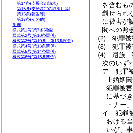
第14条
(支援金の請求)
を含むもの
第15条
(支給決定の取消し等)
罰せられ
第16条
(報告等)
第17条
(その他)
に被害が
附則
関への照
様式第1号
(第7条関係)
様式第2号
(第10条関係)
(2)
犯罪被
様式第3号
(第10条、第13条関係)
(3)
犯罪被
様式第4号
(第13条関係)
様式第5号
(第14条関係)
(4)
遺族 
様式第6号
(第15条関係)
次のいず
ア
犯罪
上婚姻関
犯罪被害
に基づ
トナー」
イ
犯罪
おける当
いが、事