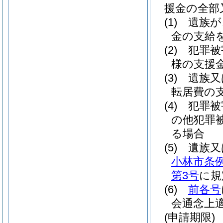
援金の全部
(1)
遺族が
金の支給
(2)
犯罪被
様の支援
(3)
遺族又
転居費の
(4)
犯罪被
の他犯罪
る場合
(5)
遺族又
小林市条例
第3号
に規
(6)
前各号
会通念上
(申請期限)