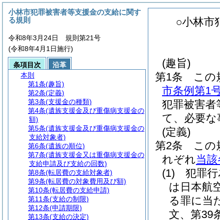
小林市犯罪被害者等支援金の支給に関す
る規則
○小林市
令和8年3月24日 規則第21号
(令和8年4月1日施行)
(趣旨)
条項目次
沿革
第1条
この
本則
第1条
(趣旨)
市条例第1
第2条
(定義)
第3条
(支援金の種類)
犯罪被害者
第4条
(遺族支援金及び重傷病支援金の
て、必要な
額)
第5条
(遺族支援金及び重傷病支援金の
(定義)
支給対象者)
第2条
この
第6条
(遺族の順位)
第7条
(遺族支援金又は重傷病支援金の
れぞれ
当該
支給申請及び支給の回数)
(1)
犯罪行
第8条
(転居費の支給対象者)
第9条
(転居費の対象費用及び額)
は日本航
第10条
(転居費の支給申請)
る罪に当
第11条
(支給の制限)
第12条
(申請期限)
文、第39
第13条
(支給の決定)