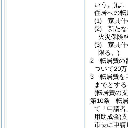
いう。)
は
住居への転
(1)
家具什
(2)
新たな
火災保険
(3)
家具什
限る。)
2
転居費の
ついて20
3
転居費を
までとする
(転居費の支
第10条
転
て「申請者
用助成金)
支
市長に申請