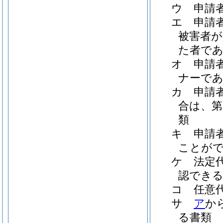
ウ
申請
エ
申請
被害者が
た者で
オ
申請
ナーで
カ
申請
合は、第
類
キ
申請
ことが
ケ
法定
認できる
コ
任意
サ
ア
か
る書類