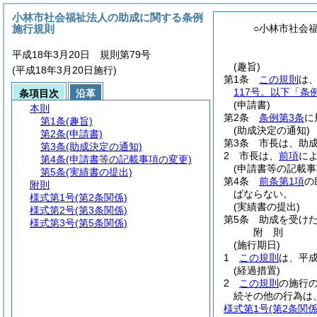
小林市社会福祉法人の助成に関する条例
施行規則
○小林市社会
平成18年3月20日 規則第79号
(趣旨)
(平成18年3月20日施行)
第1条
この規則
は
117号。以下「条
条項目次
沿革
(申請書)
本則
第2条
条例第3条
に
第1条
(趣旨)
(助成決定の通知)
第2条
(申請書)
第3条
市長は、助
第3条
(助成決定の通知)
2
市長は、
前項
に
第4条
(申請書等の記載事項の変更)
(申請書等の記載事
第5条
(実績書の提出)
第4条
前条第1項
の
附則
ばならない。
様式第1号
(第2条関係)
(実績書の提出)
様式第2号
(第3条関係)
第5条
助成を受け
様式第3号
(第5条関係)
附
則
(施行期日)
1
この規則
は、平成
(経過措置)
2
この規則
の施行
続その他の行為は
様式第1号
(第2条関係