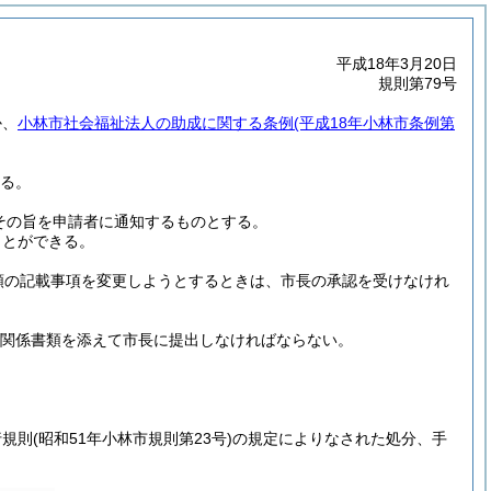
平成18年3月20日
規則第79号
か、
小林市社会福祉法人の助成に関する条例
(平成18年小林市条例第
る。
その旨を申請者に通知するものとする。
ことができる。
類の記載事項を変更しようとするときは、市長の承認を受けなけれ
関係書類を添えて市長に提出しなければならない。
行規則
(昭和51年小林市規則第23号)
の規定によりなされた処分、手