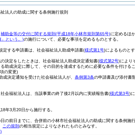
福祉法人の助成に関する条例施行規則
、
補助金等の交付に関する規則
(平成18年小林市規則第65号)
に定めるほ
例」という。)
の施行について、必要な事項を定めるものとする。
規定する申請書は、社会福祉法人助成申請書
(
様式第1号
)
によるものとす
成の決定をしたときは、社会福祉法人助成決定通知書
(
様式第2号
)
により
よる助成決定に際して、その目的を達成するために必要な条件を付ける
項の変更)
助成決定通知を受けた社会福祉法人が、
条例第3条
の申請書及び添付書
た社会福祉法人は、当該事業の終了後2月以内に実績報告書
(
様式第3号
)
に
18年3月20日から施行する。
の日の前日までに、合併前の小林市社会福祉法人の助成に関する条例施
、
この規則
の相当規定によりなされたものとみなす。
)