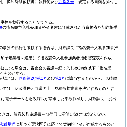
札・契約締結依頼書に執行伺及び
前条各号
に規定する書類を添付し
約事務を執行することができる。
項
の指名競争入札参加資格者名簿に登載された有資格者を契約相手
の事務の執行を依頼する場合は、財政課長に指名競争入札参加者推
参加予定業者を選定して指名競争入札参加業者指名審査表を作成
札による場合は、審査会の審議を経て入札参加者
(以下「指名業
るものとする。
る場合は、
同条第2項第1号
及び
第2号
に該当するものから、見積徴
いては、財政課長と協議の上、見積徴収業者を決定するものとす
又は電子データを財政課長が請求した部数作成し、財政課長に提出
るときは、随意契約協議書を執行伺に添付しなければならない。
決裁規程
に基づく専決区分に応じて契約担当者が作成するものと