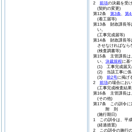
2
前項
の決裁を受
(契約の変更)
第12条
第3条
、
第4
(着工届等)
第13条
財政課長等
い。
(工事完成届等)
第14条
財政課長等
させなければなら
(検査調書等)
第15条
主管課長は
い、
決裁規程
に基
(1)
工事完成届又
(2)
当該工事に係
(3)
前2号
に掲げ
2
前項
の場合にお
(工事完成検査結果
第16条
主管課長は
(その他)
第17条
この訓令に
附
則
(施行期日)
1
この訓令は、平成
(経過措置)
2
この訓令の施行