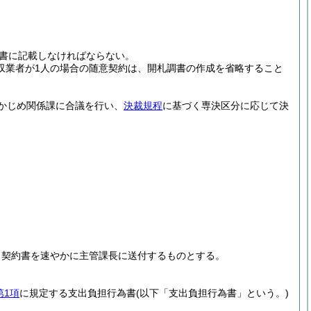
書に記載しなければならない。
徴収業者が1人の場合の随意契約は、開札調書の作成を省略すること
かじめ関係課に合議を行い、
決裁規程
に基づく専決区分に応じて決
、契約書を速やかに主管課長に送付するものとする。
第1項
に規定する支出負担行為書
(以下「支出負担行為書」という。)