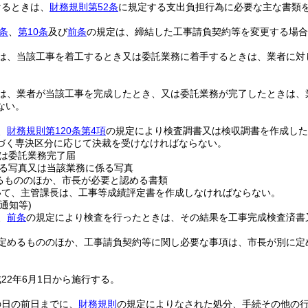
けるときは、
財務規則第52条
に規定する支出負担行為に必要な主な書類
条
、
第10条
及び
前条
の規定は、締結した工事請負契約等を変更する場合
は、当該工事を着工するとき又は委託業務に着手するときは、業者に対
は、業者が当該工事を完成したとき、又は委託業務が完了したときは、
ない。
、
財務規則第120条第4項
の規定により検査調書又は検収調書を作成した
づく専決区分に応じて決裁を受けなければならない。
は委託業務完了届
る写真又は当該業務に係る写真
るもののほか、市長が必要と認める書類
いて、主管課長は、工事等成績評定書を作成しなければならない。
通知等)
、
前条
の規定により検査を行ったときは、その結果を工事完成検査済書
定めるもののほか、工事請負契約等に関し必要な事項は、市長が別に定
22年6月1日から施行する。
の日の前日までに、
財務規則
の規定によりなされた処分、手続その他の