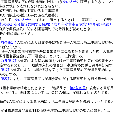
、工事請負契約等の設計金額が1件につき
次の各号
に該当するときは、入
事務の執行を依頼しなければならない。
00万円以上の建設工事に係る工事請負
00万円以上の建設工事に係る業務委託
かわらず、
次の各号
のいずれかに該当するときは、主管課長において契
札の参加者資格等に関する要綱
(平成19年小林市告示第163号)
第7条第1
負又は業務委託に関する随意契約で財政課長が認めたとき。
長が特に認めたとき。
)
、
前条第1項
の規定により財政課長に指名競争入札による工事請負契約等
ればならない。
名競争入札参加者推薦書を基に参加資格に係る要件を審査した後、入札
事等指名審査会
(以下「審査会」という。)
に附議する。
、
前条第1項
の規定により締結依頼を受けた工事請負契約等が指名競争入
定するものとし、一般競争入札の場合は、参加資格に係る要件を設定す
第1項
の規定により、締結依頼を受けた工事請負契約等が随意契約によ
ものとする。
第2項
により、工事請負又は業務委託に関する随意契約を行う場合につ
り指名業者が確定したときは、主管課長は、
第2条各号
に規定する書類
い。
ただし、設計書については、金額の欄は、記載しないものとする。
7条の2の規定により随意契約により工事請負契約等を締結しようとす
予定価格調書及び最低制限価格率調書
(工事請負契約の場合に限る。)
は、