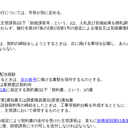
執行については、市長が別に定める。
は主管課長
(以下「財政課長等」という。)
は、入札及び見積結果を開札調
わらず、施行令第167条の2第1項第1号の規定による場合又は見積書
は、契約の締結をしようとするときは、次に掲げる事項を記載し、あら
ならない。
配当残額
けるときは、
次の各号
に掲げる書類を添付するものとする。
は業務委託契約伺
1条
に規定する契約書
(以下「契約書」という。)
の案
変更)
通知書又は調査職員選任
(変更)
通知書
事請負契約等の締結をしたときは、工事等契約台帳を作成するとともに
は、主管課において保管するものとする。
の規定により契約書の送付を受けた主管課長は、直ちに
財務規則第51条
た後、財政課長にその写しを送付しなければならない。