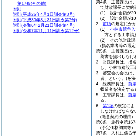
第4条
主管課長は
第17条
(その他)
て財政課長に契約
附則
(1)
設計金額が2
附則
(平成25年4月1日訓令第3号)
(2)
設計金額が1
附則
(平成30年3月31日訓令第7号)
2
前項
の規定にか
附則
(令和6年2月21日訓令第4号)
(1)
小林市競争入
附則
(令和7年11月11日訓令第12号)
方とする工事請
(2)
その他財政課
(指名業者等の選定
第5条
主管課長は
薦書を提出しなけ
2
財政課長は、指
し、小林市建設工
3
審査会の会長は
者」という。)
を決
4
総務部長は、
前条
収業者を決定する
5
主管課長は、
前条
る。
6
第1項
の規定によ
しなければならな
(随意契約の理由)
第6条
施行令第16
(予定価格調書等)
第7条
入札に係る