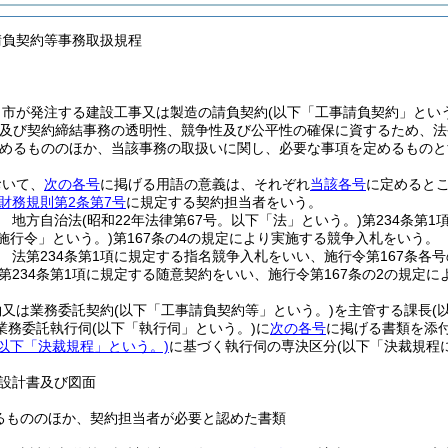
請負契約等事務取扱規程
、市が発注する建設工事又は製造の請負契約
(以下「工事請負契約」とい
及び契約締結事務の透明性、競争性及び公平性の確保に資するため、法
めるもののほか、当該事務の取扱いに関し、必要な事項を定めるものと
おいて、
次の各号
に掲げる用語の意義は、それぞれ
当該各号
に定めると
財務規則第2条第7号
に規定する契約担当者をいう。
 地方自治法
(昭和22年法律第67号。以下「法」という。)
第234条第
施行令」という。)
第167条の4の規定により実施する競争入札をいう。
 法第234条第1項に規定する指名競争入札をいい、施行令第167条各
第234条第1項に規定する随意契約をいい、施行令第167条の2の規定
約又は業務委託契約
(以下「工事請負契約等」という。)
を主管する課長
(
業務委託執行伺
(以下「執行伺」という。)
に
次の各号
に掲げる書類を添
以下「決裁規程」という。)
に基づく執行伺の専決区分
(以下「決裁規程
設計書及び図面
るもののほか、契約担当者が必要と認めた書類