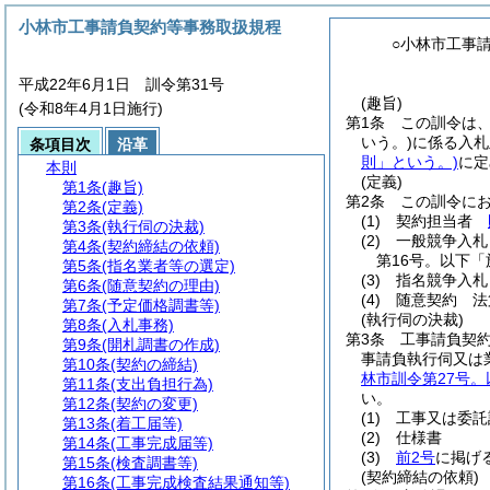
小林市工事請負契約等事務取扱規程
○小林市工事
平成22年6月1日 訓令第31号
(趣旨)
(令和8年4月1日施行)
第1条
この訓令は
いう。)
に係る入札
条項目次
沿革
則」という。)
に定
本則
(定義)
第1条
(趣旨)
第2条
この訓令に
第2条
(定義)
(1)
契約担当者
第3条
(執行伺の決裁)
(2)
一般競争入札
第4条
(契約締結の依頼)
第16号。以下「
第5条
(指名業者等の選定)
(3)
指名競争入札
第6条
(随意契約の理由)
(4)
随意契約 法
第7条
(予定価格調書等)
(執行伺の決裁)
第8条
(入札事務)
第3条
工事請負契
第9条
(開札調書の作成)
事請負執行伺又は
第10条
(契約の締結)
林市訓令第27号。
第11条
(支出負担行為)
い。
第12条
(契約の変更)
(1)
工事又は委託
第13条
(着工届等)
(2)
仕様書
第14条
(工事完成届等)
(3)
前2号
に掲げ
第15条
(検査調書等)
(契約締結の依頼)
第16条
(工事完成検査結果通知等)