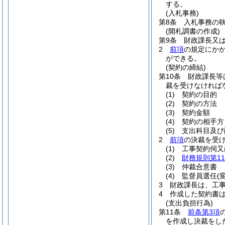
する。
(入札事務)
第8条
入札事務の
(開札調書の作成)
第9条
財政課長又
2
前項
の規定にかか
ができる。
(契約の締結)
第10条
財政課長等
裁を受けなければ
(1)
契約の目的
(2)
契約の方法
(3)
契約金額
(4)
契約の相手方
(5)
支出科目及び
2
前項
の決裁を受
(1)
工事契約伺又
(2)
財務規則第11
(3)
仲裁合意書
(4)
監督員選任
(
3
財政課長は、工
4
作成した契約書
(支出負担行為)
第11条
前条第3項
を作成し決裁をし