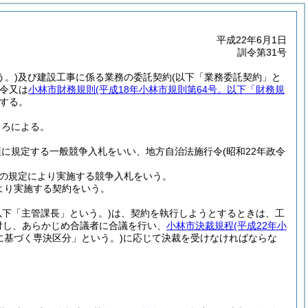
平成22年6月1日
訓令第31号
う。)
及び建設工事に係る業務の委託契約
(以下「業務委託契約」と
令又は
小林市財務規則
(平成18年小林市規則第64号。以下「財務規
する。
ころによる。
1項に規定する一般競争入札をいい、地方自治法施行令
(昭和22年政令
号の規定により実施する競争入札をいう。
により実施する契約をいう。
以下「主管課長」という。)
は、契約を執行しようとするときは、工
付し、あらかじめ合議者に合議を行い、
小林市決裁規程
(平成22年小
に基づく専決区分」という。)
に応じて決裁を受けなければならな