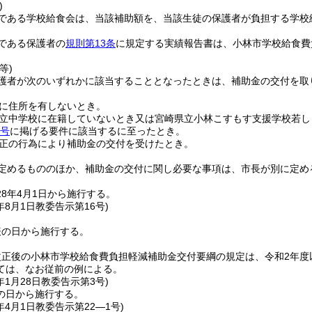
)
である学校給食会は、当該補助額を、当該生徒の保護者が負担する学校
である保護者の
規則第13条
に規定する実績報告書は、小林市学校給食費
等)
護者が次のいずれかに該当することとなったときは、補助金の交付を取
に住所を有しないとき。
立中学校に在籍していないとき又は宮崎県立小林こすもす支援学校若し
各号
に掲げる要件に該当するに至ったとき。
正の行為により補助金の交付を受けたとき。
定めるもののほか、補助金の交付に関し必要な事項は、市長が別に定め
8年4月1日から施行する。
年8月1日
教委告示第16号)
表の日から施行する。
改正後の小林市学校給食費負担軽減補助金交付要綱の規定は、令和2年度
ては、なお従前の例による。
年1月28日
教委告示第3号)
の日から施行する。
年4月1日
教委告示第22―1号)