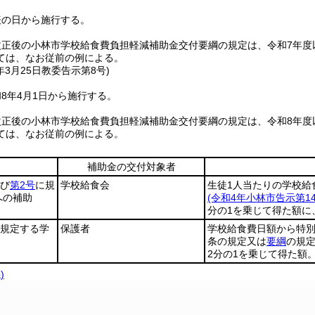
表の日から施行する。
改正後の小林市学校給食費負担軽減補助金交付要綱の規定は、令和7年度
ては、なお従前の例による。
年3月25日
教委告示第8号)
8年4月1日から施行する。
改正後の小林市学校給食費負担軽減補助金交付要綱の規定は、令和8年度
ては、なお従前の例による。
補助金の交付対象者
び
第2号
に規
学校給食会
生徒1人当たりの学校給
への補助
(令和4年小林市告示第14
分の1を乗じて得た額に
規定する学
保護者
学校給食費日額から特
条の規定又は
要綱
の規
2分の1を乗じて得た額
)