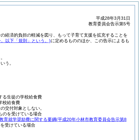
平成28年3月31日
教育委員会告示第5号
者の経済的負担の軽減を図り、もって子育て支援を拡充することを
5号。以下「規則」という。)
に定めるもののほか、この告示によるも
る。
をいう。
する生徒の学校給食費
学校給食費
金の交付対象としない。
ものを受けている場合
教育就学奨励費に関する要綱
(平成20年小林市教育委員会告示第8
付を受けている場合