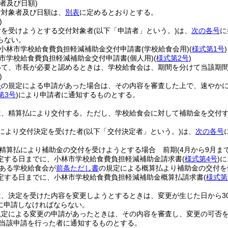
者及び日額)
付対象者及び日額は、
別表
に定めるとおりとする。
)
付を受けようとする交付対象者
(以下「申請者」という。)
は、
次の各号
に
らない。
小林市学校給食費負担軽減補助金交付申請書
(学校給食会用)
(
様式第1号
)
市学校給食費負担軽減補助金交付申請書
(個人用)
(
様式第2号
)
いて、市長が必要と認めるときは、学校給食会は、期間を分けて当該期
)
条
の規定による申請があった場合は、その内容を審査した上で、速やか
第3号
)
により申請者に通知するものとする。
は、精算払により交付する。
ただし、学校給食会に対して補助金を交付
により交付決定を受けた者
(以下「交付決定者」という。)
は、
次の各号
精算払により補助金の交付を受けようとする場合 前期
(4月から9月まで
定する日までに、小林市学校給食費負担軽減補助金請求書
(
様式第4号
)
に
ある学校給食会が
前条ただし書
の規定による概算払より補助金の交付を
定する日までに、小林市学校給食費負担軽減補助金概算払請求書
(
様式第
は、決定を受けた内容を変更しようとするときは、変更が生じた日から3
に申請しなければならない。
規定による変更の申請があったときは、その内容を審査し、変更の可否
当該申請を行った者に通知するものとする。