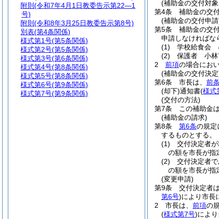
(補助金の交付対象
附則
(令和7年4月1日教委告示第22―1
第4条
補助金の交
号)
(補助金の交付申請
附則
(令和8年3月25日教委告示第8号)
第5条
補助金の交
別表
(第4条関係)
申請しなければな
様式第1号
(第5条関係)
(1)
学校給食会 
様式第2号
(第5条関係)
(2)
保護者 小林
様式第3号
(第6条関係)
2
前項
の場合にお
様式第4号
(第8条関係)
(補助金の交付決定
様式第5号
(第8条関係)
第6条
市長は、
前
様式第6号
(第9条関係)
(却下)
通知書
(
様式
様式第7号
(第9条関係)
(交付の方法)
第7条
この補助金
(補助金の請求)
第8条
第6条
の規定
するものとする。
(1)
交付決定者が
の額を市長が指
(2)
交付決定者で
の額を市長が指
(変更申請)
第9条
交付決定者
第6号
)
により市長
2
市長は、
前項
の
(
様式第7号
)
により