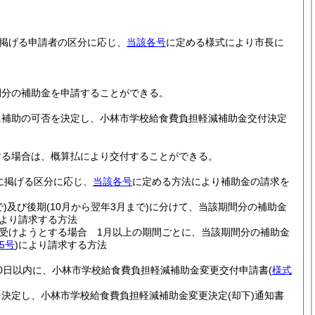
掲げる申請者の区分に応じ、
当該各号
に定める様式により市長に
間分の補助金を申請することができる。
に補助の可否を決定し、小林市学校給食費負担軽減補助金交付決定
する場合は、概算払により交付することができる。
に掲げる区分に応じ、
当該各号
に定める方法により補助金の請求を
)
及び後期
(10月から翌年3月まで)
に分けて、当該期間分の補助金
より請求する方法
受けようとする場合 1月以上の期間ごとに、当該期間分の補助金
5号
)
により請求する方法
0日以内に、小林市学校給食費負担軽減補助金変更交付申請書
(
様式
を決定し、小林市学校給食費負担軽減補助金変更決定
(却下)
通知書