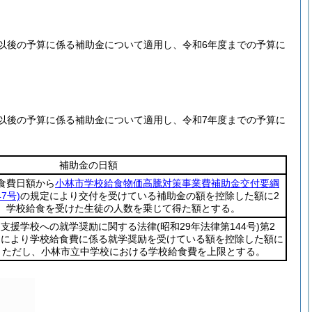
以後の予算に係る補助金について適用し、令和6年度までの予算に
以後の予算に係る補助金について適用し、令和7年度までの予算に
補助金の日額
食費日額から
小林市学校給食物価高騰対策事業費補助金交付要綱
7号)
の規定により交付を受けている補助金の額を控除した額に2
、学校給食を受けた生徒の人数を乗じて得た額とする。
別支援学校への就学奨励に関する法律
(昭和29年法律第144号)
第2
定により学校給食費に係る就学奨励を受けている額を控除した額に
。ただし、小林市立中学校における学校給食費を上限とする。