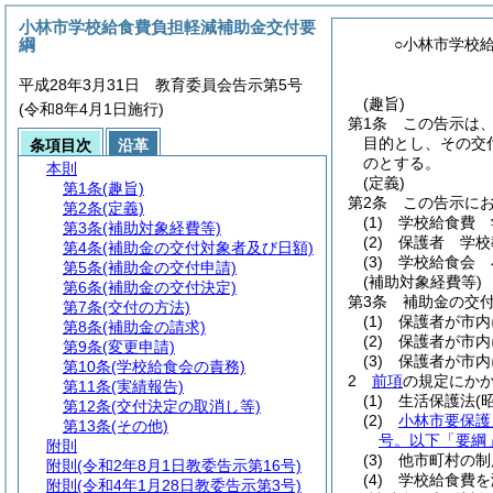
小林市学校給食費負担軽減補助金交付要
綱
○小林市学校
平成28年3月31日 教育委員会告示第5号
(趣旨)
(令和8年4月1日施行)
第1条
この告示は
目的とし、その交
条項目次
沿革
のとする。
本則
(定義)
第1条
(趣旨)
第2条
この告示に
第2条
(定義)
(1)
学校給食費 
第3条
(補助対象経費等)
(2)
保護者 学校
第4条
(補助金の交付対象者及び日額)
(3)
学校給食会 
第5条
(補助金の交付申請)
(補助対象経費等)
第6条
(補助金の交付決定)
第3条
補助金の交
第7条
(交付の方法)
(1)
保護者が市内
第8条
(補助金の請求)
(2)
保護者が市内
第9条
(変更申請)
(3)
保護者が市内
第10条
(学校給食会の責務)
2
前項
の規定にか
第11条
(実績報告)
(1)
生活保護法
(
第12条
(交付決定の取消し等)
(2)
小林市要保護
第13条
(その他)
号。以下「要綱
附則
(3)
他市町村の制
附則
(令和2年8月1日教委告示第16号)
(4)
学校給食費を
附則
(令和4年1月28日教委告示第3号)