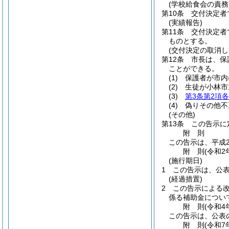
(学校給食会の責務
第10条
交付決定者
(実績報告)
第11条
交付決定者
ものとする。
(交付決定の取消し
第12条
市長は、保
ことができる。
(1)
保護者が市内
(2)
生徒が小林市
(3)
第3条第2項
(4)
偽りその他不
(その他)
第13条
この告示に
附
則
この告示は、平成2
附
則
(令和2
(施行期日)
1
この告示は、公
(経過措置)
2
この告示による
係る補助金につい
附
則
(令和4
この告示は、公表
附
則
(令和7