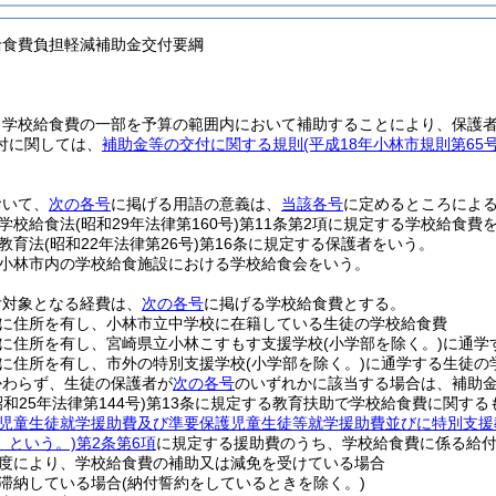
給食費負担軽減補助金交付要綱
、学校給食費の一部を予算の範囲内において補助することにより、保護
付に関しては、
補助金等の交付に関する規則
(平成18年小林市規則第6
おいて、
次の各号
に掲げる用語の意義は、
当該各号
に定めるところによ
学校給食法
(昭和29年法律第160号)
第11条第2項に規定する学校給食費
教育法
(昭和22年法律第26号)
第16条に規定する保護者をいう。
小林市内の学校給食施設における学校給食会をいう。
付対象となる経費は、
次の各号
に掲げる学校給食費とする。
に住所を有し、小林市立中学校に在籍している生徒の学校給食費
に住所を有し、宮崎県立小林こすもす支援学校
(小学部を除く。)
に通学
に住所を有し、市外の特別支援学校
(小学部を除く。)
に通学する生徒の
かわらず、生徒の保護者が
次の各号
のいずれかに該当する場合は、補助
昭和25年法律第144号)
第13条に規定する教育扶助で学校給食費に関する
児童生徒就学援助費及び準要保護児童生徒等就学援助費並びに特別支援
」という。)
第2条第6項
に規定する援助費のうち、学校給食費に係る給
度により、学校給食費の補助又は減免を受けている場合
滞納している場合
(納付誓約をしているときを除く。)