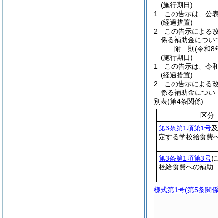
(施行期日)
1
この告示は、公
(経過措置)
2
この告示による
係る補助金につい
附
則
(令和8
(施行期日)
1
この告示は、令和
(経過措置)
2
この告示による
係る補助金につい
別表
(第4条関係)
区分
第3条第1項第1号
及
定する学校給食費
第3条第1項第3号
に
校給食費への補助
様式第1号
(第5条関係