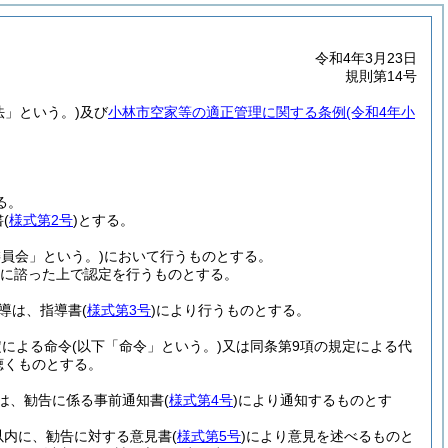
令和4年3月23日
規則第14号
法」という。)
及び
小林市空家等の適正管理に関する条例
(令和4年小
る。
書
(
様式第2号
)
とする。
委員会」という。)
において行うものとする。
に諮った上で認定を行うものとする。
指導は、指導書
(
様式第3号
)
により行うものとする。
定による命令
(以下「命令」という。)
又は同条第9項の規定による代
聴くものとする。
は、勧告に係る事前通知書
(
様式第4号
)
により通知するものとす
以内に、勧告に対する意見書
(
様式第5号
)
により意見を述べるものと