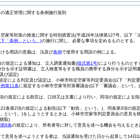
等の適正管理に関する条例施行規則
、空家等対策の推進に関する特別措置法
(平成26年法律第127号。以下「
以下「条例」という。)
の施行に関し、必要な事項を定めるものとする。
おける用語の意義は、法及び
条例
で使用する用語の例による。
項の規定による通知は、立入調査通知書
(
様式第1号
)
により行うものとす
身分を示す証明書は、立入検査等をする職員の携帯する身分を示す証明
及び認定)
規定による判定及び認定は、小林市特定空家等判定委員会
(以下「判定
例第11条
に規定する小林市空家等対策審議会
(以下「審議会」という。)
1項の規定による助言は、口頭又は文書により行い、同項の規定による
22条第2項の規定による勧告
(以下「勧告」という。)
、同条第3項の規
」という。)
をしようとするときは、小林市空家等判定委員会の意見を
聴取)
第8条
の規定により、所有者等に対して意見を述べる機会を与えるとき
けて意見を述べようとする者は、当該通知を受けた日から起算して14日