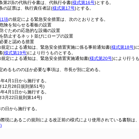
条第2項の代執行令書は、代執行令書
(
様式第16号
)
とする。
条の証票は、執行責任者証
(
様式第17号
)
とする。
第1項
の規定による緊急安全措置は、次のとおりとする。
危険を知らせる看板の設置
防ぐための応急的な設備の設置
を防止するネット並びにロープの設置
必要と認める措置
の規定による通知は、緊急安全措置実施に係る事前通知書
(
様式第18号
)
書
(
様式第19号
)
により行うものとする。
の規定による通知は、緊急安全措置実施通知書
(
様式第20号
)
により行う
定めるもののほか必要な事項は、市長が別に定める。
4年4月1日から施行する。
年12月28日
規則第51号)
5年4月1日から施行する。
年3月22日
規則第14号)
布の日から施行する。
の際現にあるこの規則による改正前の様式により使用されている書類は
)