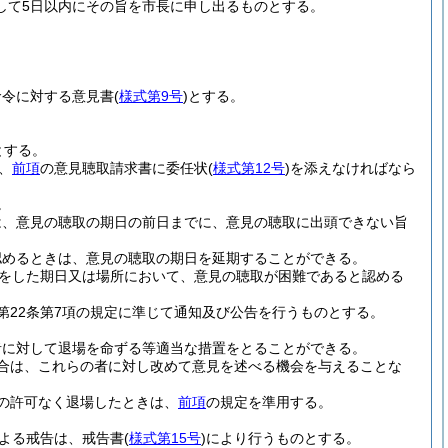
して5日以内にその旨を市長に申し出るものとする。
命令に対する意見書
(
様式第9号
)
とする。
とする。
、
前項
の意見聴取請求書に委任状
(
様式第12号
)
を添えなければなら
。
は、意見の聴取の期日の前日までに、意見の聴取に出頭できない旨
認めるときは、意見の聴取の期日を延期することができる。
告をした期日又は場所において、意見の聴取が困難であると認める
第22条第7項の規定に準じて通知及び公告を行うものとする。
者に対して退場を命ずる等適当な措置をとることができる。
合は、これらの者に対し改めて意見を述べる機会を与えることな
の許可なく退場したときは、
前項
の規定を準用する。
による戒告は、戒告書
(
様式第15号
)
により行うものとする。