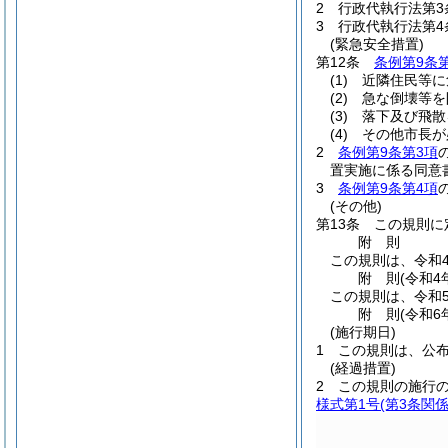
2
行政代執行法第3
3
行政代執行法第4
(緊急安全措置)
第12条
条例第9条
(1)
近隣住民等に
(2)
急な倒壊等を
(3)
落下及び飛散
(4)
その他市長が
2
条例第9条第3項
置実施に係る同意
3
条例第9条第4項
(その他)
第13条
この規則に
附
則
この規則は、令和
附
則
(令和4
この規則は、令和
附
則
(令和6
(施行期日)
1
この規則は、公
(経過措置)
2
この規則の施行
様式第1号
(第3条関係