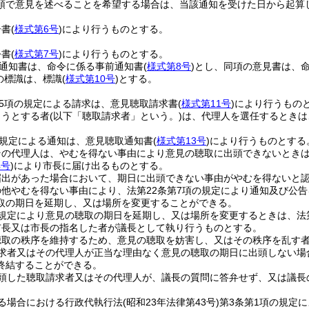
頭で意見を述べることを希望する場合は、当該通知を受けた日から起算
告書
(
様式第6号
)
により行うものとする。
令書
(
様式第7号
)
により行うものとする。
の通知書は、命令に係る事前通知書
(
様式第8号
)
とし、同項の意見書は、
項の標識は、標識
(
様式第10号
)
とする。
第5項の規定による請求は、意見聴取請求書
(
様式第11号
)
により行うもの
ようとする者
(以下「聴取請求者」という。)
は、代理人を選任するときは
の規定による通知は、意見聴取通知書
(
様式第13号
)
により行うものとする
その代理人は、やむを得ない事由により意見の聴取に出頭できないとき
4号
)
により市長に届け出るものとする。
届出があった場合において、期日に出頭できない事由がやむを得ないと
他やむを得ない事由により、法第22条第7項の規定により通知及び公
取の期日を延期し、又は場所を変更することができる。
規定により意見の聴取の期日を延期し、又は場所を変更するときは、法
市長又は市長の指名した者が議長として執り行うものとする。
聴取の秩序を維持するため、意見の聴取を妨害し、又はその秩序を乱す
求者又はその代理人が正当な理由なく意見の聴取の期日に出頭しない場
終結することができる。
頭した聴取請求者又はその代理人が、議長の質問に答弁せず、又は議長
る場合における行政代執行法
(昭和23年法律第43号)
第3条第1項の規定