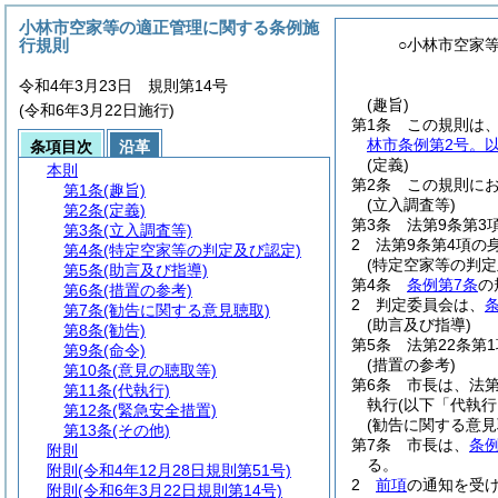
小林市空家等の適正管理に関する条例施
行規則
○小林市空家
令和4年3月23日 規則第14号
(趣旨)
(令和6年3月22日施行)
第1条
この規則は
林市条例第2号。
条項目次
沿革
(定義)
本則
第2条
この規則に
第1条
(趣旨)
(立入調査等)
第2条
(定義)
第3条
法第9条第3
第3条
(立入調査等)
2
法第9条第4項の
第4条
(特定空家等の判定及び認定)
(特定空家等の判定
第5条
(助言及び指導)
第4条
条例第7条
の
第6条
(措置の参考)
2
判定委員会は、
条
第7条
(勧告に関する意見聴取)
(助言及び指導)
第8条
(勧告)
第5条
法第22条第
第9条
(命令)
(措置の参考)
第10条
(意見の聴取等)
第6条
市長は、法第
第11条
(代執行)
執行
(以下「代執行
第12条
(緊急安全措置)
(勧告に関する意見
第13条
(その他)
第7条
市長は、
条例
附則
る。
附則
(令和4年12月28日規則第51号)
2
前項
の通知を受
附則
(令和6年3月22日規則第14号)