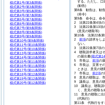
する。
ただし、口
様式第1号
(第3条関係)
(勧告)
様式第2号
(第3条関係)
第8条
勧告は、勧
様式第3号
(第5条関係)
(命令)
様式第4号
(第7条関係)
第9条
命令は、命
様式第5号
(第7条関係)
2
法第22条第4項
様式第6号
(第8条関係)
3
法第22条第13
様式第7号
(第9条関係)
(意見の聴取等)
様式第8号
(第9条関係)
第10条
法第22条
様式第9号
(第9条関係)
2
前項
の請求をし
様式第10号
(第9条関係)
ない。
様式第11号
(第10条関係)
3
法第22条第7項
様式第12号
(第10条関係)
4
聴取請求者又は
様式第13号
(第10条関係)
の届出書
(
様式第1
様式第14号
(第10条関係)
5
市長は、
前項
の
様式第15号
(第11条関係)
6
市長は、災害その
様式第16号
(第11条関係)
ときは、意見の聴
様式第17号
(第11条関係)
7
市長は、
前2項
の
様式第18号
(第12条関係)
8
意見の聴取は、
様式第19号
(第12条関係)
9
議長は、意見の
様式第20号
(第12条関係)
10
議長は、聴取請
く、意見の聴取を
11
意見の聴取に出
(代執行)
第11条
代執行をす