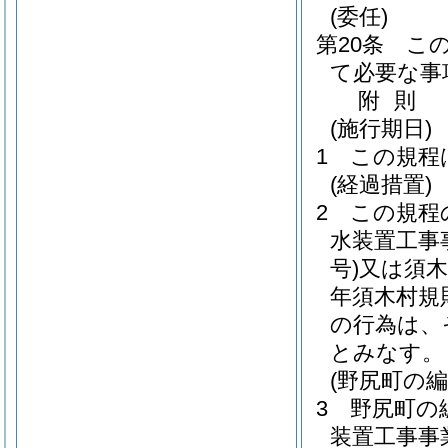
(委任)
第20条
こ
て必要な事
附
則
(施行期日)
1
この規程
(経過措置)
2
この規程
水装置工事
号)
又は須木
年須木村規則
の行為は、
とみなす。
(野尻町の
3
野尻町の
装置工事事