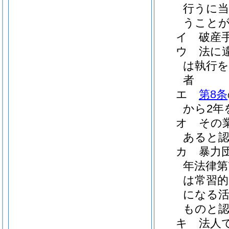
行うに当
うこと
イ
破産
ウ
法に
は執行を
者
エ
第8条
から2年
オ
その
あると
カ
暴力
年法律第7
は常習的
になる
ものと
キ
法人