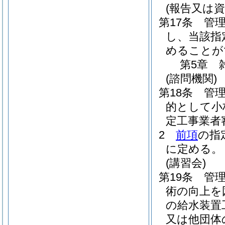
(報告又は資
第17条
管
し、当該指
めることが
第5章
(諮問機関)
第18条
管
的として小
定工事業者
2
前項
の指
に定める。
(講習会)
第19条
管
術の向上を
の給水装置
又は他団体