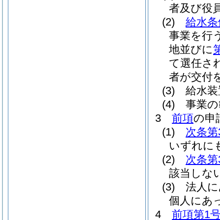
者及び役
(2)
給水条
事業を行
地並びに
て選任さ
者が交付
(3)
給水装
(4)
事業の
3
前項
の申
(1)
次条第
いずれに
(2)
次条第
該当しな
(3)
法人に
個人にあ
4
前項第1