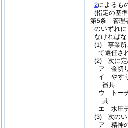
2
によるも
(指定の基準
第5条
管理
のいずれに
なければな
(1)
事業所
て選任さ
(2)
次に定
ア
金切
イ
やす
器具
ウ
トー
具
エ
水圧
(3)
次のい
ア
精神