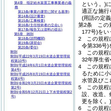
第4章
指定給水装置工事事業者の義
という。)
務
適正な施行
第13条
(事業の運営に関する基準)
第14条
(設計審査)
(用語の定義
第15条
(工事検査)
第2条
この
第16条
(主任技術者の立会い)
第17条
(報告又は資料の提出)
177号)
をい
第5章
雑則
2
この規程
第18条
(諮問機関)
第19条
(講習会)
令第336号)
第20条
(委任)
3
この規程
附則
附則
(平成22年3月19日水道企業管理規
32年厚生省
程第10号)
附則
(平成24年6月1日水道企業管理規程
4
この規程
第4号)
るために小
附則
(平成25年8月19日水道企業管理規
程第4号)
水管及びこ
附則
(令和2年3月23日水道企業管理規程
5
この規程
第2号)
附則
(令和5年12月21日上下水管規程第2
設、改造、
号)
更を除く。
6
この規程