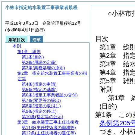
小林市指定給水装置工事事業者規程
○小林市
平成18年3月20日 企業管理規程第12号
(令和6年4月1日施行)
目次
条項目次
沿革
第1章
総
本則
第1章
総則
第2章
指
第1条
(目的)
第2条
(用語の定義)
第3章
給
第3条
(業務処理の原則)
第4章
指
第2章
指定給水装置工事事業者の指
定等
第5章
雑
第4条
(指定の申請)
附則
第5条
(指定の基準)
第6条
(指定工事業者証の交付)
第1章
第7条
(変更等の提出)
(目的)
第8条
(指定の取消し)
第9条
(指定の停止)
第1条
この
第10条
(指定等の公示)
条例第20
第3章
給水装置工事主任技術者
第11条
(主任技術者の職務等)
づき、小林
第12条
(主任技術者の選任等)