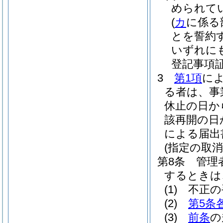
められて
(
カ
に係る
とを誓約
いずれに
登記事項
3
第1項
に
る者は、事
休止の日か
該再開の日
による届出
(指定の取消
第8条
管理
するときは
(1)
不正の
(2)
第5条
(3)
前条
の