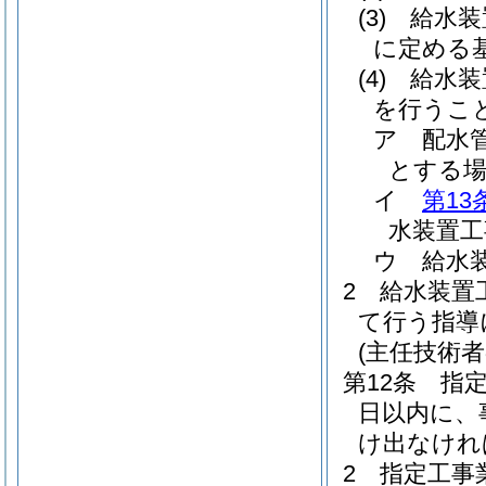
(3)
給水装
に定める
(4)
給水装
を行うこ
ア
配水
とする場
イ
第13
水装置工
ウ
給水
2
給水装置
て行う指導
(主任技術者
第12条
指
日以内に、
け出なけれ
2
指定工事