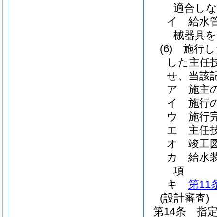
適合しな
イ
給水
械器具を
(6)
施行し
した主任
せ、当該
ア
施主
イ
施行
ウ
施行
エ
主任
オ
竣工
カ
給水
項
キ
第11
(設計審査)
第14条
指