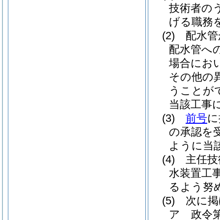
技術者の
げる職務
(2)
配水管
配水管へ
場合にお
その他の
うことが
当該工事
(3)
前号
に
の承認を
ように当
(4)
主任技
水装置工
るよう努
(5)
次に掲
ア
政令