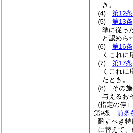
き。
(4)
第12
(5)
第13条
準に従っ
と認めら
(6)
第16条
くこれに
(7)
第17条
くこれに
たとき。
(8)
その施
与えるお
(指定の停止
第9条
前条
酌すべき特
に替えて、