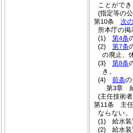
ことができ
(指定等の公
第10条
次
所本庁の掲
(1)
第4条
(2)
第7条
の廃止、
(3)
第8条
き。
(4)
前条
の
第3章
(主任技術者
第11条
主
ならない。
(1)
給水装
(2)
給水装