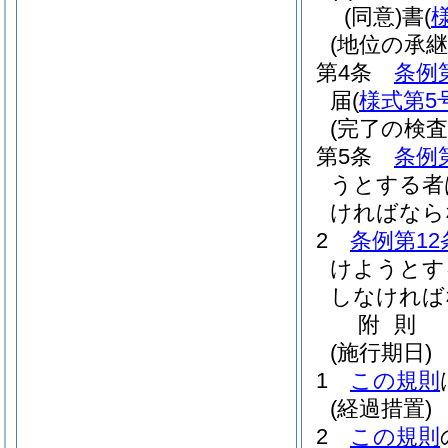
(同意)
書
(
(地位の承継
第4条
条例
届
(
様式第5
(完了の検査
第5条
条例
うとする者
ければなら
2
条例第12
けようとす
しなければ
附
則
(施行期日)
1
この規則
(経過措置)
2
この規則