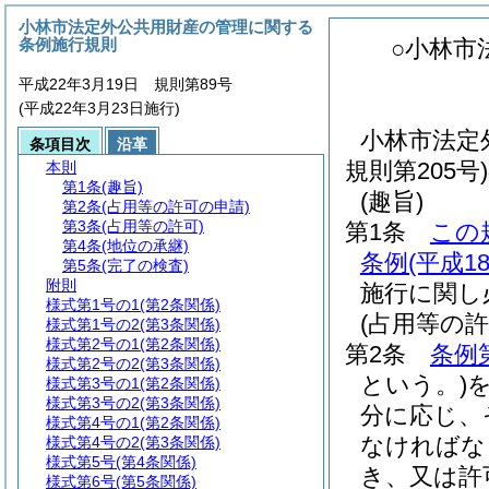
小林市法定外公共用財産の管理に関する
条例施行規則
○小林市
平成22年3月19日 規則第89号
(平成22年3月23日施行)
小林市法定
条項目次
沿革
規則第205
本則
第1条
(趣旨)
(趣旨)
第2条
(占用等の許可の申請)
第3条
(占用等の許可)
第1条
この
第4条
(地位の承継)
条例
(平成
第5条
(完了の検査)
附則
施行に関し
様式第1号の1
(第2条関係)
(占用等の許
様式第1号の2
(第3条関係)
様式第2号の1
(第2条関係)
第2条
条例
様式第2号の2
(第3条関係)
という。)
様式第3号の1
(第2条関係)
様式第3号の2
(第3条関係)
分に応じ、
様式第4号の1
(第2条関係)
なければな
様式第4号の2
(第3条関係)
様式第5号
(第4条関係)
き、又は許
様式第6号
(第5条関係)