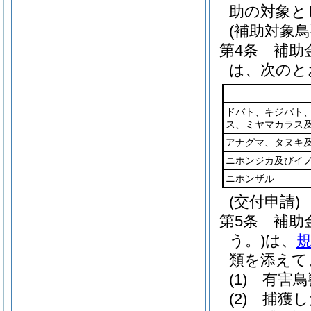
助の対象と
(補助対象
第4条
補助
は、次のと
ドバト、キジバト
ス、ミヤマカラス
アナグマ、タヌキ
ニホンジカ及びイ
ニホンザル
(交付申請)
第5条
補助
う。)
は、
規
類を添えて
(1)
有害鳥
(2)
捕獲し