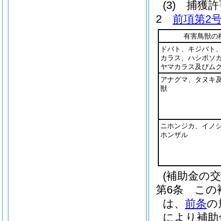
(3)
捕獲許
2
前項第2
有害鳥獣の
ドバト、キジバト
カラス、ハシボソ
ヤマカラス及びム
アナグマ、タヌキ
獣
ニホンジカ、イノ
ホンザル
(補助金の
第6条
この
は、
前条
の
により補助