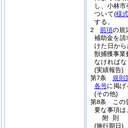
し、小林市
ついて
(
様式
する。
2
前項
の規
補助金を請
けた日から
獣捕獲事業
なければな
(実績報告)
第7条
規則
各号
に掲げ
(その他)
第8条
この
要な事項は
附
則
(施行期日)