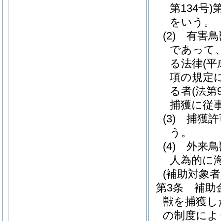
第134号)
をいう。
(2)
有害鳥
であって
る法律
(
項の規定
る者
(法
捕獲に従
(3)
捕獲許
う。
(4)
外来鳥
人為的に
(補助対象者
第3条
補助
獣を捕獲し
の制度によ