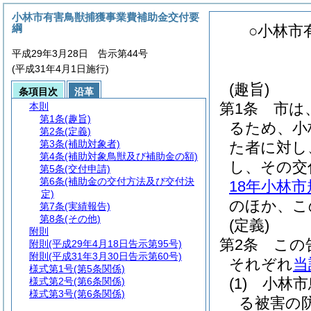
小林市有害鳥獣捕獲事業費補助金交付要
綱
○小林市
平成29年3月28日 告示第44号
(平成31年4月1日施行)
(趣旨)
条項目次
沿革
第1条
市は
本則
第1条
(趣旨)
るため、小
第2条
(定義)
第3条
(補助対象者)
た者に対し
第4条
(補助対象鳥獣及び補助金の額)
し、その交
第5条
(交付申請)
第6条
(補助金の交付方法及び交付決
18年小林
定)
のほか、こ
第7条
(実績報告)
第8条
(その他)
(定義)
附則
第2条
この
附則
(平成29年4月18日告示第95号)
附則
(平成31年3月30日告示第60号)
それぞれ
当
様式第1号
(第5条関係)
(1)
小林市
様式第2号
(第6条関係)
様式第3号
(第6条関係)
る被害の