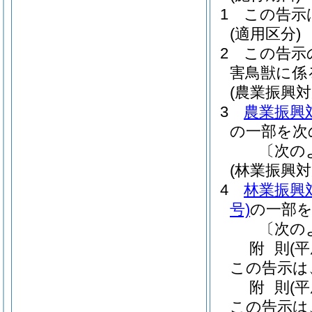
1
この告示
(適用区分)
2
この告示
害鳥獣に係
(農業振興
3
農業振興
の一部を次
〔次の
(林業振興
4
林業振興
号)
の一部
〔次の
附
則
(
この告示は
附
則
(
この告示は