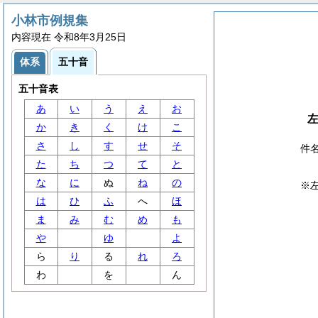
小林市例規集
内容現在 令和8年3月25日
体系
五十音
五十音表
あ
い
う
え
お
か
き
く
け
こ
さ
し
す
せ
そ
件
た
ち
つ
て
と
な
に
ぬ
ね
の
※
は
ひ
ふ
へ
ほ
ま
み
む
め
も
や
ゆ
よ
ら
り
る
れ
ろ
わ
を
ん