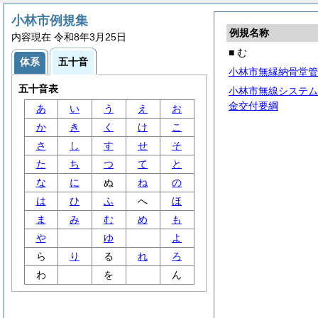
小林市例規集
例規名称
内容現在 令和8年3月25日
■ む
体系
五十音
小林市無縁納骨堂管
五十音表
小林市無線システム
金交付要綱
あ
い
う
え
お
か
き
く
け
こ
さ
し
す
せ
そ
た
ち
つ
て
と
な
に
ぬ
ね
の
は
ひ
ふ
へ
ほ
ま
み
む
め
も
や
ゆ
よ
ら
り
る
れ
ろ
わ
を
ん