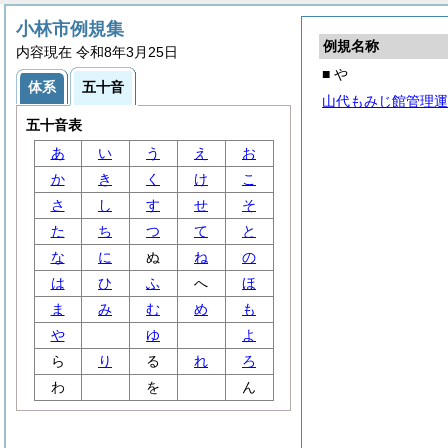
小林市例規集
例規名称
内容現在 令和8年3月25日
■ や
体系
五十音
山代もみじ館管理運
五十音表
あ
い
う
え
お
か
き
く
け
こ
さ
し
す
せ
そ
た
ち
つ
て
と
な
に
ぬ
ね
の
は
ひ
ふ
へ
ほ
ま
み
む
め
も
や
ゆ
よ
ら
り
る
れ
ろ
わ
を
ん