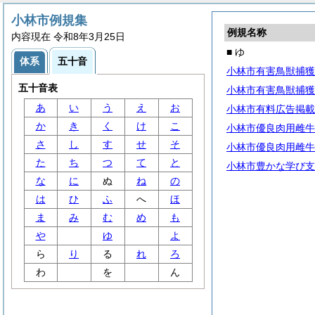
小林市例規集
例規名称
内容現在 令和8年3月25日
■ ゆ
体系
五十音
小林市有害鳥獣捕獲
五十音表
小林市有害鳥獣捕獲
あ
い
う
え
お
小林市有料広告掲載
か
き
く
け
こ
小林市優良肉用雌牛
さ
し
す
せ
そ
小林市優良肉用雌牛
た
ち
つ
て
と
小林市豊かな学び支
な
に
ぬ
ね
の
は
ひ
ふ
へ
ほ
ま
み
む
め
も
や
ゆ
よ
ら
り
る
れ
ろ
わ
を
ん