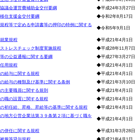
協議会運営費補助金交付要綱
◆平成24年3月27日
移住支援金交付要綱
◆令和2年8月17日
規程等で定める申請書等の押印の特例に関する
◆令和5年9月1日
就業規程
◆平成21年4月1日
ストレスチェック制度実施規程
◆平成28年11月7日
等の公益通報に関する要綱
◆平成27年3月27日
任用規程
◆平成21年4月1日
の給与に関する規程
◆平成21年4月1日
の給与の種類及び基準に関する条例
◆平成21年3月10日
の主要職員に関する規則
◆平成21年4月1日
の職の設置に関する規程
◆平成21年4月1日
の初任給、昇格、昇給等の基準に関する規程
◆平成21年4月1日
の地方公営企業法第３９条第２項に基づく職を
◆平成21年4月1日
の併任に関する規程
◆平成31年3月28日
被服等貸与規程
◆平成21年4月1日