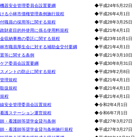
機器安全管理委員会設置要綱
◆平成24年5月22日
ける小林市債権管理条例施行規程
◆平成26年4月1日
付職員の採用等に関する規程
◆平成28年3月25日
政財産目的外使用に係る使用料規程
◆平成21年4月1日
金収納事務の委託に関する規程
◆平成23年10月1日
林市職員厚生会に対する補助金交付要綱
◆平成21年4月1日
置等に関する条例
◆平成21年3月10日
ケア委員会設置要綱
◆平成30年8月31日
スメントの防止に関する規程
◆平成29年2月8日
管理規程
◆平成21年4月1日
取扱規程
◆平成21年4月1日
規程
◆平成21年4月1日
線安全管理委員会設置規程
◆令和2年4月1日
看護ステーション運営規程
◆令和6年7月1日
師・看護師等奨学金貸与条例
◆平成27年3月27日
師・看護師等奨学金貸与条例施行規程
◆平成27年3月27日