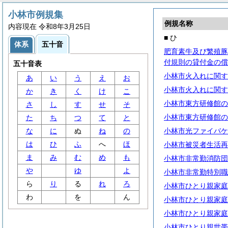
小林市例規集
例規名称
内容現在 令和8年3月25日
■ ひ
体系
五十音
肥育素牛及び繁殖豚
付規則の貸付金の償
五十音表
小林市火入れに関す
あ
い
う
え
お
小林市火入れに関す
か
き
く
け
こ
小林市東方研修館の
さ
し
す
せ
そ
小林市東方研修館の
た
ち
つ
て
と
な
に
ぬ
ね
の
小林市光ファイバケ
は
ひ
ふ
へ
ほ
小林市被災者生活再
ま
み
む
め
も
小林市非常勤消防団
や
ゆ
よ
小林市非常勤特別職
ら
り
る
れ
ろ
小林市ひとり親家庭
わ
を
ん
小林市ひとり親家庭
小林市ひとり親家庭
小林市ひとり親世帯