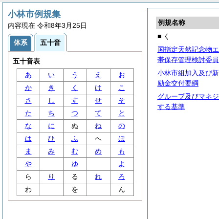
小林市例規集
例規名称
内容現在 令和8年3月25日
■ く
体系
五十音
国指定天然記念物エ
帯保存管理検討委員
五十音表
小林市組加入及び新
あ
い
う
え
お
励金交付要綱
か
き
く
け
こ
グループ及びマネジ
さ
し
す
せ
そ
する基準
た
ち
つ
て
と
な
に
ぬ
ね
の
は
ひ
ふ
へ
ほ
ま
み
む
め
も
や
ゆ
よ
ら
り
る
れ
ろ
わ
を
ん