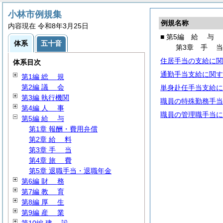
小林市例規集
例規名称
内容現在 令和8年3月25日
■ 第5編
給
与
体系
五十音
第3章
手
住居手当の支給に関
体系目次
通勤手当支給に関す
第1編
総
規
第2編
議
会
単身赴任手当支給に
第3編 執行機関
職員の特殊勤務手当
第4編
人
事
職員の管理職手当に
第5編
給
与
第1章 報酬・費用弁償
第2章
給
料
第3章
手
当
第4章
旅
費
第5章 退職手当・退職年金
第6編
財
務
第7編
教
育
第8編
厚
生
第9編
産
業