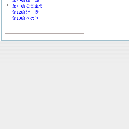
第10編
建
設
第11編 公営企業
第12編
消
防
第13編 その他