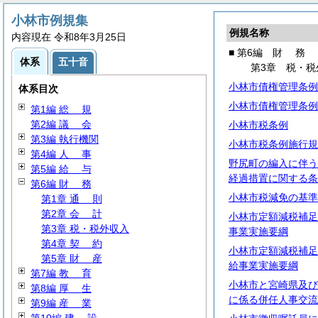
小林市例規集
例規名称
内容現在 令和8年3月25日
■ 第6編
財
務
体系
五十音
第3章 税・税
小林市債権管理条例
体系目次
小林市債権管理条例
第1編
総
規
第2編
議
会
小林市税条例
第3編 執行機関
小林市税条例施行規
第4編
人
事
野尻町の編入に伴う
第5編
給
与
経過措置に関する条
第6編
財
務
小林市税減免の基準
第1章
通
則
第2章
会
計
小林市定額減税補足
第3章 税・税外収入
事業実施要綱
第4章
契
約
小林市定額減税補足
第5章
財
産
給事業実施要綱
第7編
教
育
小林市と宮崎県及び
第8編
厚
生
に係る併任人事交流
第9編
産
業