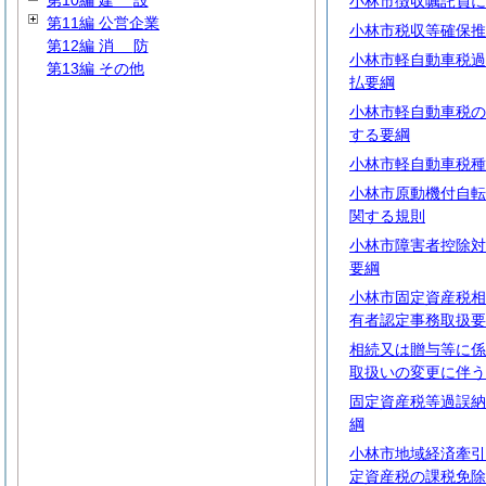
第10編
建
設
小林市徴収嘱託員に
第11編 公営企業
小林市税収等確保推
第12編
消
防
小林市軽自動車税過
第13編 その他
払要綱
小林市軽自動車税の
する要綱
小林市軽自動車税種
小林市原動機付自転
関する規則
小林市障害者控除対
要綱
小林市固定資産税相
有者認定事務取扱要
相続又は贈与等に係
取扱いの変更に伴う
固定資産税等過誤納
綱
小林市地域経済牽引
定資産税の課税免除