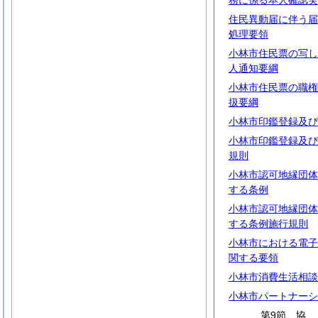
務に係る本人確認実
住民異動届に伴う届
処理要領
小林市住民票の写し
人通知要綱
小林市住民票の職権
扱要綱
小林市印鑑登録及び
小林市印鑑登録及び
規則
小林市認可地縁団体
する条例
小林市認可地縁団体
する条例施行規則
小林市における電子
関する要領
小林市消費生活相談
小林市パートナーシ
第9節