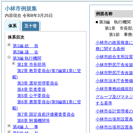
小林市例規集
例規名称
内容現在 令和8年3月25日
■ 第3編 執行機関
体系
五十音
第1章 市長部
第1節 事務
体系目次
小林市の政策推進に
第1編
総
規
務に関する条例
第2編
議
会
小林市総合支所設置
第3編 執行機関
第1章 市長部局
小林市野尻庁舎改築
第2章 教育委員会(第7編第1章に登
小林市野尻庁舎改築
載)
小林市須木庁舎整備
第3章 選挙管理委員会
小林市事務組織規則
第4章 監査委員
第5章 公平委員会
グループ及びマネジ
第6章 農業委員会(第9編第1章に登
する基準
載)
小林市会計管理者の
第7章 固定資産評価審査委員会
小林市出張所設置条
第8章 附属機関等
第4編
人
事
小林市出張所設置条