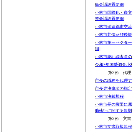
民会議設置要綱
小林市国際化・多文
整会議設置要綱
小林市姉妹都市交流
小林市共催及び後援
小林市第三セクター
綱
小林市統計調査員の
令和7年国勢調査小
第2節 代理
市長の職務を代理す
市長専決事項の指定
小林市決裁規程
小林市長の権限に属
助執行に関する規則
第3節 文書
小林市文書取扱規程