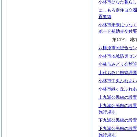
小林市ひなた暮らし
にしもろ定住自立圏
置要綱
小林市未来につなぐ
ポート補助金交付要
第11節 地
八幡原市民総合セン
小林市地域防災セン
小林市みどり会館管
山代もみじ館管理運
小林市中央ふれあい
小林市緑ヶ丘ふれあ
上九瀬公民館の設置
上九瀬公民館の設置
施行規則
下九瀬公民館の設置
下九瀬公民館の設置
施行規則