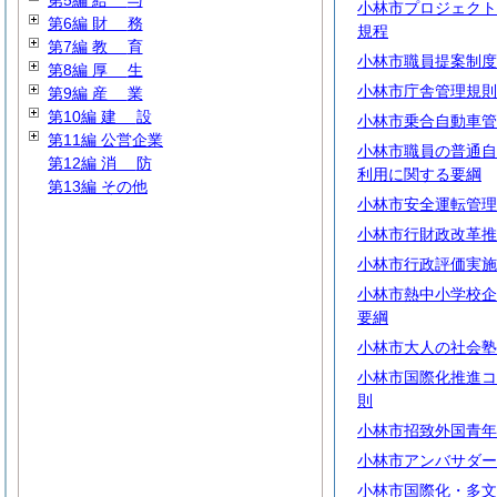
第5編
給
与
小林市プロジェクト
第6編
財
務
規程
第7編
教
育
小林市職員提案制度
第8編
厚
生
小林市庁舎管理規則
第9編
産
業
第10編
建
設
小林市乗合自動車管
第11編 公営企業
小林市職員の普通自
第12編
消
防
利用に関する要綱
第13編 その他
小林市安全運転管理
小林市行財政改革推
小林市行政評価実施
小林市熱中小学校企
要綱
小林市大人の社会塾
小林市国際化推進コ
則
小林市招致外国青年
小林市アンバサダー
小林市国際化・多文