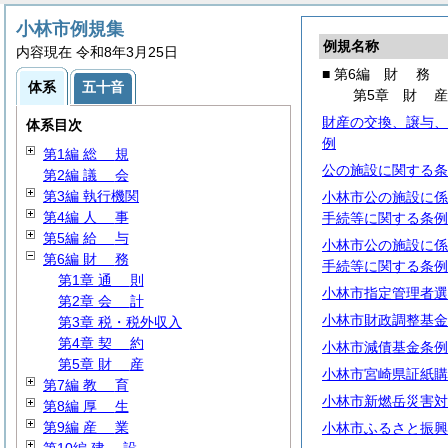
小林市例規集
例規名称
内容現在 令和8年3月25日
■ 第6編
財
務
体系
五十音
第5章
財
財産の交換、譲与、
体系目次
例
第1編
総
規
公の施設に関する条
第2編
議
会
第3編 執行機関
小林市公の施設に係
第4編
人
事
手続等に関する条例
第5編
給
与
小林市公の施設に係
第6編
財
務
手続等に関する条例
第1章
通
則
小林市指定管理者選
第2章
会
計
小林市財政調整基金
第3章 税・税外収入
第4章
契
約
小林市減債基金条例
第5章
財
産
小林市宮崎県証紙購
第7編
教
育
小林市新燃岳災害対
第8編
厚
生
第9編
産
業
小林市ふるさと振興