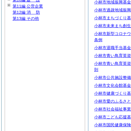
第10編
建
設
小林市地域振興基金
第11編 公営企業
小林市過疎地域振興
第12編
消
防
小林市まちづくり基
第13編 その他
小林市未来まち創生
小林市新型コロナウ
条例
小林市退職手当基金
小林市青い鳥育英資
小林市青い鳥育英資
則
小林市公共施設整備
小林市文化会館基金
小林市健康づくり基
小林市愛のふるさと
小林市社会福祉事業
小林市こども応援基
小林市国民健康保険